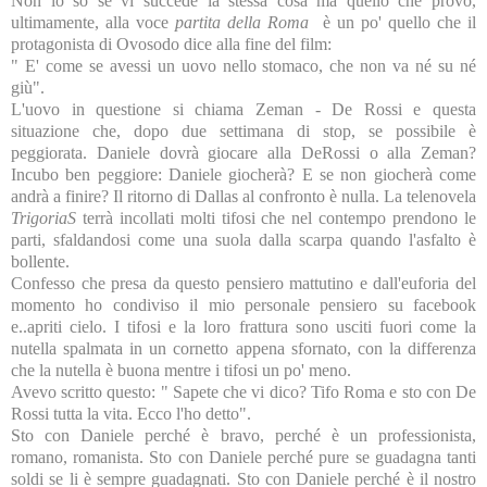
Non lo so se vi succede la stessa cosa ma quello che provo,
ultimamente, alla voce
partita della Roma
è un po' quello che il
protagonista di Ovosodo dice alla fine del film:
" E' come se avessi un uovo nello stomaco, che non va né su né
giù".
L'uovo in questione si chiama Zeman - De Rossi e questa
situazione che, dopo due settimana di stop, se possibile è
peggiorata. Daniele dovrà giocare alla DeRossi o alla Zeman?
Incubo ben peggiore: Daniele giocherà? E se non giocherà come
andrà a finire? Il ritorno di Dallas al confronto è nulla. La telenovela
TrigoriaS
terrà incollati molti tifosi che nel contempo prendono le
parti, sfaldandosi come una suola dalla scarpa quando l'asfalto è
bollente.
Confesso che presa da questo pensiero mattutino e dall'euforia del
momento ho condiviso il mio personale pensiero su facebook
e..apriti cielo. I tifosi e la loro frattura sono usciti fuori come la
nutella spalmata in un cornetto appena sfornato, con la differenza
che la nutella è buona mentre i tifosi un po' meno.
Avevo scritto questo: " Sapete che vi dico? Tifo Roma e sto con De
Rossi tutta la vita. Ecco l'ho detto".
Sto con Daniele perché è bravo, perché è un professionista,
romano, romanista. Sto con Daniele perché pure se guadagna tanti
soldi se li è sempre guadagnati. Sto con Daniele perché è il nostro