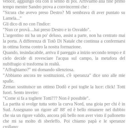
veloce, aggiungo ora con il senno di poi. Arriviamo alla fine primo
tempo mentre Sandro prova a convincermi che :
"Sicura che avevo preso Destro? Mi sembrava di aver puntato su
Lamela..."
Gli dico di no con l'indice:
"Nun ce provà....hai preso Destro e io Osvaldo".
L'argentino mi ha un po' deluso, assist a parte, non ha centrato mai
la porta. A differenza di Totò Di Natale che continua a confermarsi
in ottima forma contro la nostra formazione.
Quando, insindacabile, arriva il pareggio a inizio secondo tempo e il
cielo decide di rovesciare l'acqua sul campo, la metafora del
nubifragio si trasforma in realtà.
"Affoghiamo?" mi domando silenziosa.
"Abbiamo ancora tre sostituzioni, c'è speranza" dice uno alle mie
spalle.
Zeman sostituisce un ottimo Dodò e poi toglie la luce: click! Totti
fuori. Sento inveire:
"Come si fa a togliere Totti??? Non è possibile".
La partita si svolge tutta sotto la curva Nord, una gioia per chi è in
Sud. Assegnano un rigore all' 88' ed è bello rimanere nel dubbio
che sia un rigore valido, ancora più bello non aver visto il pallonetto
che mi sa molto di sberleffo. Poi chiamo papà e le speranze
crollano: