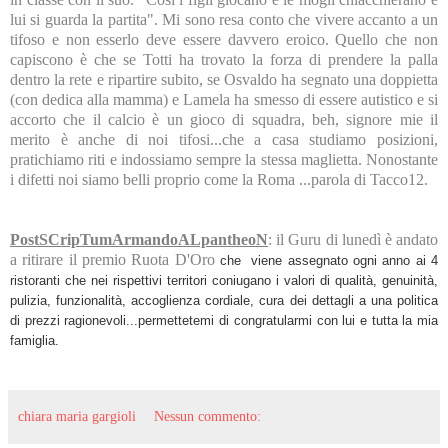
lui si guarda la partita". Mi sono resa conto che vivere accanto a un
tifoso e non esserlo deve essere davvero eroico. Quello che non
capiscono è che se Totti ha trovato la forza di prendere la palla
dentro la rete e ripartire subito, se Osvaldo ha segnato una doppietta
(con dedica alla mamma) e Lamela ha smesso di essere autistico e si
accorto che il calcio è un gioco di squadra, beh, signore mie il
merito è anche di noi tifosi...che a casa studiamo posizioni,
pratichiamo riti e indossiamo sempre la stessa maglietta. Nonostante
i difetti noi siamo belli proprio come la Roma ...parola di Tacco12.
PostSCripTumArmandoALpantheoN
: il Guru di lunedì è andato
a ritirare il premio Ruota D'Oro
che viene assegnato ogni anno ai 4
ristoranti che nei rispettivi territori coniugano i valori di qualità, genuinità,
pulizia, funzionalità, accoglienza cordiale, cura dei dettagli a una politica
di prezzi ragionevoli...permettetemi di congratularmi con lui e tutta la mia
famiglia.
chiara maria gargioli
Nessun commento: