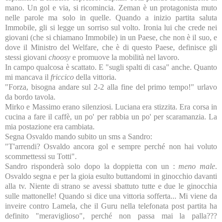
mano. Un gol e via, si ricomincia. Zeman è un protagonista muto
nelle parole ma solo in quelle. Quando a inizio partita saluta
Immobile, gli si legge un sorriso sul volto. Ironia lui che crede nei
giovani (che si chiamano Immobile) in un Paese, che non è il suo, e
dove il Ministro del Welfare, che è di questo Paese, definisce gli
stessi giovani
choosy
e promuove la mobilità nel lavoro.
In campo qualcosa è scattato. E "sugli spalti di casa" anche. Quanto
mi mancava il
friccico
della vittoria.
"Forza, bisogna andare sul 2-2 alla fine del primo tempo!" urlavo
da bordo tavola.
Mirko e Massimo erano silenziosi. Luciana era stizzita. Era corsa in
cucina a fare il caffè, un po' per rabbia un po' per scaramanzia. La
mia postazione era cambiata.
Segna Osvaldo mando subito un sms a Sandro:
"T'arrendi? Osvaldo ancora gol e sempre perché non hai voluto
scommettessi su Totti".
Sandro risponderà solo dopo la doppietta con un :
meno male
.
Osvaldo segna e per la gioia esulto buttandomi in ginocchio davanti
alla tv. Niente di strano se avessi sbattuto tutte e due le ginocchia
sulle mattonelle! Quando si dice una vittoria sofferta... Mi viene da
inveire contro Lamela, che il Guru nella telefonata post partita ha
definito "meraviglioso", perché non passa mai la palla???