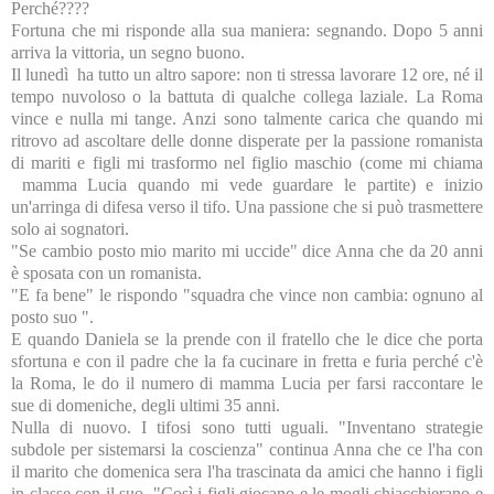
Perché????
Fortuna che mi risponde alla sua maniera: segnando. Dopo 5 anni
arriva la vittoria, un segno buono.
Il lunedì ha tutto un altro sapore: non ti stressa lavorare 12 ore, né il
tempo nuvoloso o la battuta di qualche collega laziale. La Roma
vince e nulla mi tange. Anzi sono talmente carica che quando mi
ritrovo ad ascoltare delle donne disperate per la passione romanista
di mariti e figli mi trasformo nel figlio maschio (come mi chiama
mamma Lucia quando mi vede guardare le partite) e inizio
un'arringa di difesa verso il tifo. Una passione che si può trasmettere
solo ai sognatori.
"Se cambio posto mio marito mi uccide" dice Anna che da 20 anni
è sposata con un romanista.
"E fa bene" le rispondo "squadra che vince non cambia: ognuno al
posto suo ".
E quando Daniela se la prende con il fratello che le dice che porta
sfortuna e con il padre che la fa cucinare in fretta e furia perché c'è
la Roma, le do il numero di mamma Lucia per farsi raccontare le
sue di domeniche, degli ultimi 35 anni.
Nulla di nuovo. I tifosi sono tutti uguali. "Inventano strategie
subdole per sistemarsi la coscienza" continua Anna che ce l'ha con
il marito che domenica sera l'ha trascinata da amici che hanno i figli
in classe con il suo. "Così i figli giocano e le mogli chiacchierano e