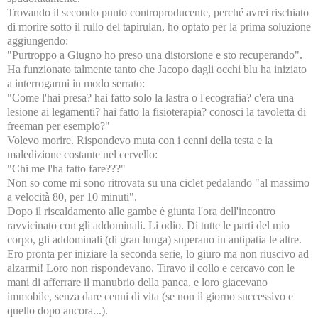
Trovando il secondo punto controproducente, perché avrei rischiato
di morire sotto il rullo del tapirulan, ho optato per la prima soluzione
aggiungendo:
"Purtroppo a Giugno ho preso una distorsione e sto recuperando".
Ha funzionato talmente tanto che Jacopo dagli occhi blu ha iniziato
a interrogarmi in modo serrato:
"Come l'hai presa? hai fatto solo la lastra o l'ecografia? c'era una
lesione ai legamenti? hai fatto la fisioterapia? conosci la tavoletta di
freeman per esempio?"
Volevo morire. Rispondevo muta con i cenni della testa e la
maledizione costante nel cervello:
"Chi me l'ha fatto fare???"
Non so come mi sono ritrovata su una ciclet pedalando "al massimo
a velocità 80, per 10 minuti".
Dopo il riscaldamento alle gambe è giunta l'ora dell'incontro
ravvicinato con gli addominali. Li odio. Di tutte le parti del mio
corpo, gli addominali (di gran lunga) superano in antipatia le altre.
Ero pronta per iniziare la seconda serie, lo giuro ma non riuscivo ad
alzarmi! Loro non rispondevano. Tiravo il collo e cercavo con le
mani di afferrare il manubrio della panca, e loro giacevano
immobile, senza dare cenni di vita (se non il giorno successivo e
quello dopo ancora...).