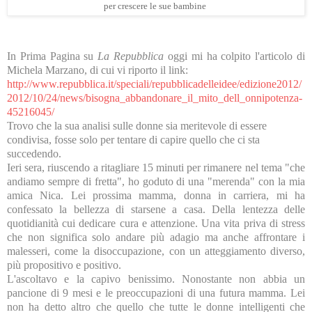
per crescere le sue bambine
In Prima Pagina su
La Repubblica
oggi mi ha colpito l'articolo di
Michela Marzano, di cui vi riporto il link:
http://www.repubblica.it/speciali/repubblicadelleidee/edizione2012/
2012/10/24/news/bisogna_abbandonare_il_mito_dell_onnipotenza-
45216045/
Trovo che la sua analisi sulle donne sia meritevole di essere
condivisa, fosse solo per tentare di capire quello che ci sta
succedendo.
Ieri sera, riuscendo a ritagliare 15 minuti per rimanere nel tema "che
andiamo sempre di fretta", ho goduto di una "merenda" con la mia
amica Nica. Lei prossima mamma, donna in carriera, mi ha
confessato la bellezza di starsene a casa. Della lentezza delle
quotidianità cui dedicare cura e attenzione. Una vita priva di stress
che non significa solo andare più adagio ma anche affrontare i
malesseri, come la disoccupazione, con un atteggiamento diverso,
più propositivo e positivo.
L'ascoltavo e la capivo benissimo. Nonostante non abbia un
pancione di 9 mesi e le preoccupazioni di una futura mamma. Lei
non ha detto altro che quello che tutte le donne intelligenti che