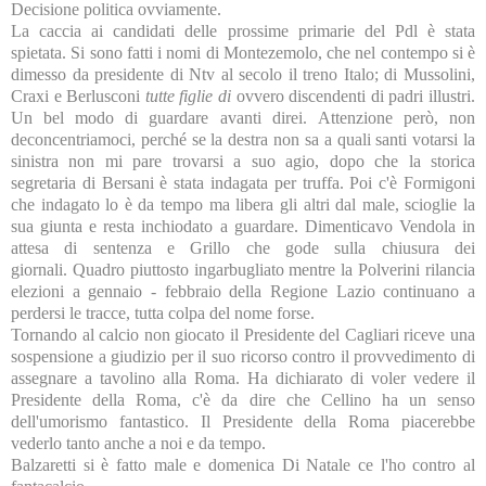
Decisione politica ovviamente.
La caccia ai candidati delle prossime primarie del Pdl è stata
spietata. Si sono fatti i nomi di Montezemolo, che nel contempo si è
dimesso da presidente di Ntv al secolo il treno Italo; di Mussolini,
Craxi e Berlusconi
tutte figlie di
ovvero discendenti di padri illustri.
Un bel modo di guardare avanti direi. Attenzione però, non
deconcentriamoci, perché se la destra non sa a quali santi votarsi la
sinistra non mi pare trovarsi a suo agio, dopo che la storica
segretaria di Bersani è stata indagata per truffa. Poi c'è Formigoni
che indagato lo è da tempo ma libera gli altri dal male, scioglie la
sua giunta e resta inchiodato a guardare. Dimenticavo Vendola in
attesa di sentenza e Grillo che gode sulla chiusura dei
giornali. Quadro piuttosto ingarbugliato mentre la Polverini rilancia
elezioni a gennaio - febbraio della Regione Lazio continuano a
perdersi le tracce, tutta colpa del nome forse.
Tornando al calcio non giocato il Presidente del Cagliari riceve una
sospensione a giudizio per il suo ricorso contro il provvedimento di
assegnare a tavolino alla Roma. Ha dichiarato di voler vedere il
Presidente della Roma, c'è da dire che Cellino ha un senso
dell'umorismo fantastico. Il Presidente della Roma piacerebbe
vederlo tanto anche a noi e da tempo.
Balzaretti si è fatto male e domenica Di Natale ce l'ho contro al