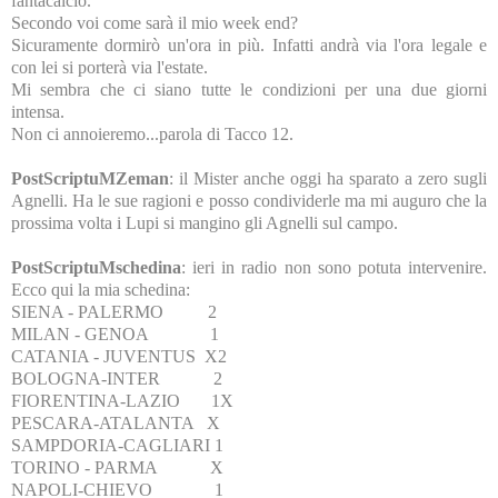
fantacalcio.
Secondo voi come sarà il mio week end?
Sicuramente dormirò un'ora in più. Infatti andrà via l'ora legale e
con lei si porterà via l'estate.
Mi sembra che ci siano tutte le condizioni per una due giorni
intensa.
Non ci annoieremo...parola di Tacco 12.
PostScriptuMZeman
: il Mister anche oggi ha sparato a zero sugli
Agnelli. Ha le sue ragioni e posso condividerle ma mi auguro che la
prossima volta i Lupi si mangino gli Agnelli sul campo.
PostScriptuMschedina
: ieri in radio non sono potuta intervenire.
Ecco qui la mia schedina:
SIENA - PALERMO 2
MILAN - GENOA 1
CATANIA - JUVENTUS X2
BOLOGNA-INTER 2
FIORENTINA-LAZIO 1X
PESCARA-ATALANTA X
SAMPDORIA-CAGLIARI 1
TORINO - PARMA X
NAPOLI-CHIEVO 1