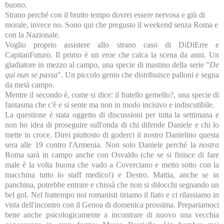
buono.
Strano perché con il brutto tempo dovrei essere nervosa e giù di
morale, invece no. Sono qui che pregusto il weekend senza Roma e
con la Nazionale.
Voglio proprio assistere allo strano caso di DiDiErre e
CapitanFuturo. Il primo è un eroe che calca la scena da anni. Un
gladiatore in mezzo al campo, una specie di mastino della serie "
De
qui nun se passa
". Un piccolo genio che distribuisce palloni e segna
da metà campo.
Mentre il secondo è, come si dice: il fratello gemello?, una specie di
fantasma che c'è e si sente ma non in modo incisivo e indiscutibile.
La questione è stata oggetto di discussioni per tutta la settimana e
non ho idea di proseguire sull'onda di chi difende Daniele e chi lo
mette in croce. Direi piuttosto di goderci il nostro Danielino questa
sera alle 19 contro l'Armenia. Non solo Daniele perché la
nostra
Roma sarà in campo anche con Osvaldo (che se si finisce di fare
male è la volta buona che vado a Coverciano e metto sotto con la
macchina tutto lo staff medico!) e Destro. Mattia, anche se in
panchina, potrebbe entrare e chissà che non si sblocchi segnando un
bel gol. Nel frattempo noi romanisti tiriamo il fiato e ci rilassiamo in
vista dell'incontro con il Genoa di domenica prossima. Prepariamoci
bene anche psicologicamente a incontrare di nuovo una vecchia