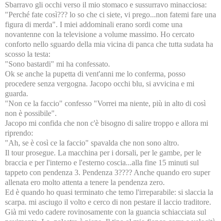
Sbarravo gli occhi verso il mio stomaco e sussurravo minacciosa:
"Perché fate così??? lo so che ci siete, vi prego...non fatemi fare una
figura di merda". I miei addominali erano sordi come una
novantenne con la televisione a volume massimo. Ho cercato
conforto nello sguardo della mia vicina di panca che tutta sudata ha
scosso la testa:
"Sono bastardi" mi ha confessato.
Ok se anche la pupetta di vent'anni me lo conferma, posso
procedere senza vergogna. Jacopo occhi blu, si avvicina e mi
guarda.
"Non ce la faccio" confesso "Vorrei ma niente, più in alto di così
non è possibile".
Jacopo mi confida che non c'è bisogno di salire troppo e allora mi
riprendo:
"Ah, se è così ce la faccio" spavalda che non sono altro.
Il tour prosegue. La macchina per i dorsali, per le gambe, per le
braccia e per l'interno e l'esterno coscia...alla fine 15 minuti sul
tappeto con pendenza 3. Pendenza 3???? Anche quando ero super
allenata ero molto attenta a tenere la pendenza zero.
Ed è quando ho quasi terminato che temo l'irreparabile: si slaccia la
scarpa. mi asciugo il volto e cerco di non pestare il laccio traditore.
Già mi vedo cadere rovinosamente con la guancia schiacciata sul