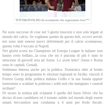
TOTTI&OSVALDO chi scommette che segneranno loro???
Ne sono successe di cose nei 5 giorni trascorsi e non solo legate al
mondo del calcio. Se vogliamo partire da questo beh, eccovi serviti:
ieri sono stati emessi nuovi deferimenti per il calcio scommesse,
questa volta è toccato al Napoli.
Nei giorni scorsi tra Champions ed Europa League le italiane non
hanno certo brillato...la cosa che mi è piaciuta di più è stato lo
striscione di giovedì sera ad Atene. Lo avete letto? Atene e Roma
sono le capitali. Geniali.
Settimana Intensa anche per la politica. Domenica oltre al brutto
tempo sono in programma le elezioni regionali in Sicilia: vincerà il
Forrest Gump della politica italiana Grillo e la sua banda oppure
torneranno a scaldare la poltrona i soliti noti che mangiano i cannoli
siciliani?
Di sicuro la notizia più eclatante è quella del buon Silvio che ha
deciso di non candidarsi ed è tornato subito nel mondo degli essere
umani beccandosi una condanna a 4 anni per frode fiscale.