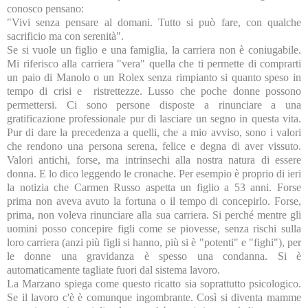
conosco pensano:
"Vivi senza pensare al domani. Tutto si può fare, con qualche
sacrificio ma con serenità".
Se si vuole un figlio e una famiglia, la carriera non è coniugabile.
Mi riferisco alla carriera "vera" quella che ti permette di comprarti
un paio di Manolo o un Rolex senza rimpianto si quanto speso in
tempo di crisi e ristrettezze. Lusso che poche donne possono
permettersi. Ci sono persone disposte a rinunciare a una
gratificazione professionale pur di lasciare un segno in questa vita.
Pur di dare la precedenza a quelli, che a mio avviso, sono i valori
che rendono una persona serena, felice e degna di aver vissuto.
Valori antichi, forse, ma intrinsechi alla nostra natura di essere
donna. E lo dico leggendo le cronache. Per esempio è proprio di ieri
la notizia che Carmen Russo aspetta un figlio a 53 anni. Forse
prima non aveva avuto la fortuna o il tempo di concepirlo. Forse,
prima, non voleva rinunciare alla sua carriera. Si perché mentre gli
uomini posso concepire figli come se piovesse, senza rischi sulla
loro carriera (anzi più figli si hanno, più si è "potenti" e "fighi"), per
le donne una gravidanza è spesso una condanna. Si è
automaticamente tagliate fuori dal sistema lavoro.
La Marzano spiega come questo ricatto sia soprattutto psicologico.
Se il lavoro c'è è comunque ingombrante. Così si diventa mamme