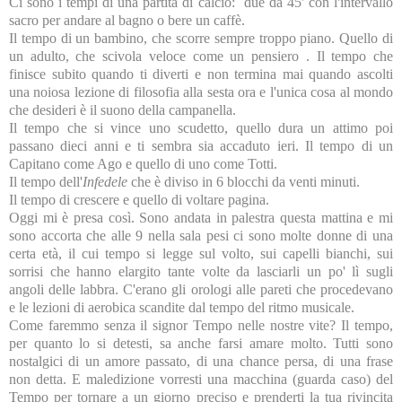
Ci sono i tempi di una partita di calcio: due da 45' con l'intervallo
sacro per andare al bagno o bere un caffè.
Il tempo di un bambino, che scorre sempre troppo piano. Quello di
un adulto, che scivola veloce come un pensiero . Il tempo che
finisce subito quando ti diverti e non termina mai quando ascolti
una noiosa lezione di filosofia alla sesta ora e l'unica cosa al mondo
che desideri è il suono della campanella.
Il tempo che si vince uno scudetto, quello dura un attimo poi
passano dieci anni e ti sembra sia accaduto ieri. Il tempo di un
Capitano come Ago e quello di uno come Totti.
Il tempo dell'
Infedele
che è diviso in 6 blocchi da venti minuti.
Il tempo di crescere e quello di voltare pagina.
Oggi mi è presa così. Sono andata in palestra questa mattina e mi
sono accorta che alle 9 nella sala pesi ci sono molte donne di una
certa età, il cui tempo si legge sul volto, sui capelli bianchi, sui
sorrisi che hanno elargito tante volte da lasciarli un po' lì sugli
angoli delle labbra. C'erano gli orologi alle pareti che procedevano
e le lezioni di aerobica scandite dal tempo del ritmo musicale.
Come faremmo senza il signor Tempo nelle nostre vite? Il tempo,
per quanto lo si detesti, sa anche farsi amare molto. Tutti sono
nostalgici di un amore passato, di una chance persa, di una frase
non detta. E maledizione vorresti una macchina (guarda caso) del
Tempo per tornare a un giorno preciso e prenderti la tua rivincita