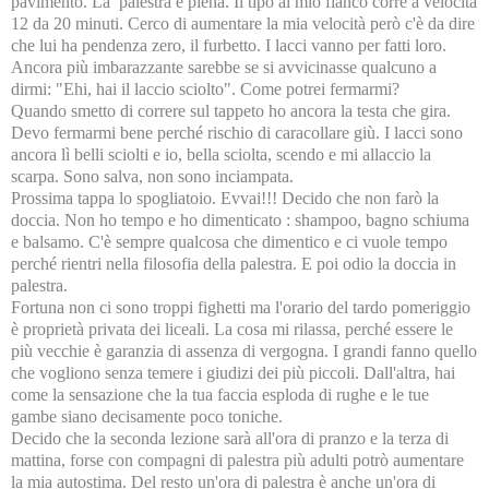
pavimento. La palestra è piena. Il tipo al mio fianco corre a velocità
12 da 20 minuti. Cerco di aumentare la mia velocità però c'è da dire
che lui ha pendenza zero, il furbetto. I lacci vanno per fatti loro.
Ancora più imbarazzante sarebbe se si avvicinasse qualcuno a
dirmi: "Ehi, hai il laccio sciolto". Come potrei fermarmi?
Quando smetto di correre sul tappeto ho ancora la testa che gira.
Devo fermarmi bene perché rischio di caracollare giù. I lacci sono
ancora lì belli sciolti e io, bella sciolta, scendo e mi allaccio la
scarpa. Sono salva, non sono inciampata.
Prossima tappa lo spogliatoio. Evvai!!! Decido che non farò la
doccia. Non ho tempo e ho dimenticato : shampoo, bagno schiuma
e balsamo. C'è sempre qualcosa che dimentico e ci vuole tempo
perché rientri nella filosofia della palestra. E poi odio la doccia in
palestra.
Fortuna non ci sono troppi fighetti ma l'orario del tardo pomeriggio
è proprietà privata dei liceali. La cosa mi rilassa, perché essere le
più vecchie è garanzia di assenza di vergogna. I grandi fanno quello
che vogliono senza temere i giudizi dei più piccoli. Dall'altra, hai
come la sensazione che la tua faccia esploda di rughe e le tue
gambe siano decisamente poco toniche.
Decido che la seconda lezione sarà all'ora di pranzo e la terza di
mattina, forse con compagni di palestra più adulti potrò aumentare
la mia autostima. Del resto un'ora di palestra è anche un'ora di