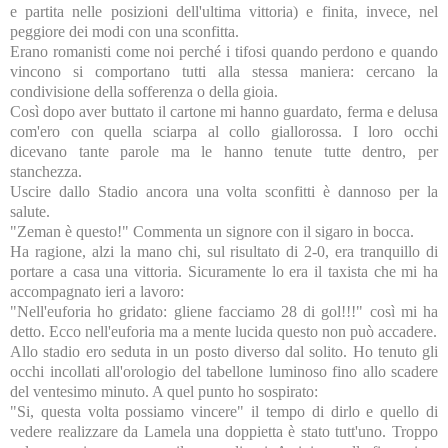
e partita nelle posizioni dell'ultima vittoria) e finita, invece, nel
peggiore dei modi con una sconfitta.
Erano romanisti come noi perché i tifosi quando perdono e quando
vincono si comportano tutti alla stessa maniera: cercano la
condivisione della sofferenza o della gioia.
Così dopo aver buttato il cartone mi hanno guardato, ferma e delusa
com'ero con quella sciarpa al collo giallorossa. I loro occhi
dicevano tante parole ma le hanno tenute tutte dentro, per
stanchezza.
Uscire dallo Stadio ancora una volta sconfitti è dannoso per la
salute.
"Zeman è questo!" Commenta un signore con il sigaro in bocca.
Ha ragione, alzi la mano chi, sul risultato di 2-0, era tranquillo di
portare a casa una vittoria. Sicuramente lo era il taxista che mi ha
accompagnato ieri a lavoro:
"Nell'euforia ho gridato: gliene facciamo 28 di gol!!!" così mi ha
detto. Ecco nell'euforia ma a mente lucida questo non può accadere.
Allo stadio ero seduta in un posto diverso dal solito. Ho tenuto gli
occhi incollati all'orologio del tabellone luminoso fino allo scadere
del ventesimo minuto. A quel punto ho sospirato:
"Si, questa volta possiamo vincere" il tempo di dirlo e quello di
vedere realizzare da Lamela una doppietta è stato tutt'uno. Troppo