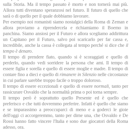
sulla Storia. Ma il tempo passato è morto e non tornerà mai più.
Allora tutti diventano speranzosi nel futuro. Il futuro di quello che
sarà o di quello per il quale dobbiamo lavorare.
Per esempio noi romanisti siamo nostalgici della Roma di Zeman e
allora proviamo a riprendercela e richiamiamo il Boemo in
panchina. Siamo ansiosi per il Futuro e allora scegliamo addirittura
un Capitano per il Futuro, salvo poi scaricarlo per far cassa e,
incredibile, anche la cassa è collegata al tempo perché si dice che
il
tempo è denaro
.
Il tempo di prendere fiato, quando si è scoraggiati e quello di
perderlo, quando vedi sorridere la persona che ami. Il tempo di
essere figlia e sorella e quello di essere moglie e madre. Il tempo di
contare fino a dieci e quello di
rimanere in Silenzio
nelle circostanze
in cui parlare sarebbe troppo facile o troppo doloroso.
Il tempo di essere eccezionali e quello di essere
normali,
tanto per
rassicurare Osvaldo che la normalità prima o poi torna sempre.
Il tempo però è soprattutto quello Presente ed è quello che
preferisco e che tutti dovremmo preferire. Infatti è quello che siamo
e se imparassimo a preoccuparci di meno e a goderci le gioie
dell'oggi ci accorgeremmo, tanto per dirne una, che Osvaldo e De
Rossi hanno fatto vincere l'Italia e sono due giocatori della Roma
adesso, ora.