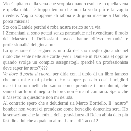
ViceCapitano dalla vena che scoppia quando esulta e io quella vena
e quella rabbia è troppo tempo che non la vedo più e la voglio
rivedere. Voglio scoppiare di rabbia e di gioia insieme a Daniele,
porca miseria!
Sto con Daniele perché è roba nostra rosico se va via.
I Zemaniani si sono gettati senza paracadute nel rivendicare il ruolo
del Maestro. I DeRossiani invece hanno difeso romanità e
professionalità del giocatore.
La questione è la seguente: uno dà del suo meglio giocando nel
ruolo che sente nelle sue corde (vedi Daniele in Nazionale) oppure
quando svolge un compito assegnatogli (perchè un professionista
deve saper far tutto?)???
Va dove ti porta il cuore
...per dirla con il titolo di un libro famoso
che non mi è mai piaciuto. Ho sempre pensato così. I migliori
maestri sono quelli che sanno come prendere i loro alunni, che
sanno tirar fuori il meglio da loro, non è mai il contrario. Spero che
il Maestro in questione non mi deluda.
Al contrario spero che a deludermi sia Marco Borriello. Il "nostro"
bomber non vorrei ci prendesse come bersaglio domenica sera. Ho
la sensazione che la notizia della gravidanza di Belen abbia dato più
fastidio a lui che a qualcun altro...Parola di Tacco12