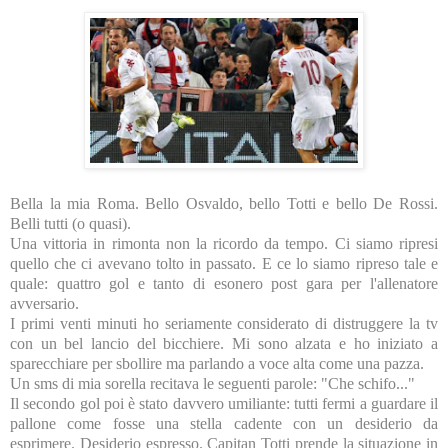
Bella la mia Roma. Bello Osvaldo, bello Totti e bello De Rossi.
Belli tutti (o quasi).
Una vittoria in rimonta non la ricordo da tempo. Ci siamo ripresi
quello che ci avevano tolto in passato. E ce lo siamo ripreso tale e
quale: quattro gol e tanto di esonero post gara per l'allenatore
avversario.
I primi venti minuti ho seriamente considerato di distruggere la tv
con un bel lancio del bicchiere. Mi sono alzata e ho iniziato a
sparecchiare per sbollire ma parlando a voce alta come una pazza.
Un sms di mia sorella recitava le seguenti parole: "Che schifo..."
Il secondo gol poi è stato davvero umiliante: tutti fermi a guardare il
pallone come fosse una stella cadente con un desiderio da
esprimere. Desiderio espresso. Capitan Totti prende la situazione in