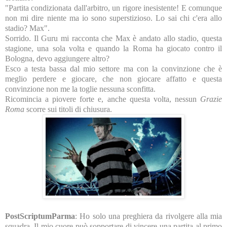
"Partita condizionata dall'arbitro, un rigore inesistente! E comunque
non mi dire niente ma io sono superstizioso. Lo sai chi c'era allo
stadio? Max".
Sorrido. Il Guru mi racconta che Max è andato allo stadio, questa
stagione, una sola volta e quando la Roma ha giocato contro il
Bologna, devo aggiungere altro?
Esco a testa bassa dal mio settore ma con la convinzione che è
meglio perdere e giocare, che non giocare affatto e questa
convinzione non me la toglie nessuna sconfitta.
Ricomincia a piovere forte e, anche questa volta, nessun
Grazie
Roma
scorre sui titoli di chiusura.
PostScriptumParma
: Ho solo una preghiera da rivolgere alla mia
squadra. Il mio cuore può sopportare di vincere una partita al primo