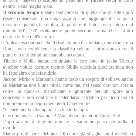
al 2018, dajeee!!!) scalpita in panchina e
Iturbe
cerca il collo
dentro la sua maglia rossa.
Il secondo tempo
è stato l'anticamera di quella che di solito può
essere considerata una lunga agonia che raggiunge il suo picco
massimo quando ti sembra di perdere il fiato, ossia intorno al
minuto 89'... 90' esattamente pochi secondi prima che l'arbitro
decreti la fine dell'incontro.
L'unica cosa buona è che il risultato non è cambiato, nonostante una
Roma poco convincente la classifica celebra il primo posto con 6
punti e in altri tempi non sarebbe accaduto.
Tiberio e Sibilla hanno continuato la loro lotta, in realtà Tiberio
avrebbe voluto dormire mentre Sibilla cucciola giocherellona non
ha fatto altro che infastidirlo.
Jacopo, Mirko e Marianna hanno tirato un sospiro di sollievo anche
se Marianna non è una tifosa come me, nel senso che non sbraita
come un qualsiasi maleducato e ignorante per un rigore non
concesso e non controlla il calendario calcistico per ricordarsi di
non prendere impegni mercoledì 17 settembre.
"Ci siete per la Champions?" chiede Jacopo.
Che domande... ci siamo si! Mini abbonamento in Curva Sud.
Dopo 4 anni di digiuno non ce la saremmo persa per nulla al
mondo.
Siamo pronti per il debutto e il cuore già si agita, ogni maledetta