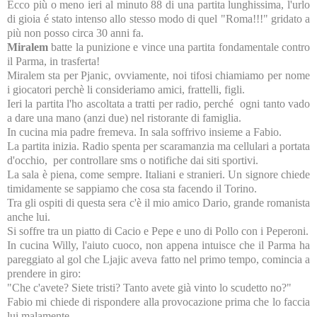
Ecco più o meno ieri al minuto 88 di una partita lunghissima, l'urlo
di gioia é stato intenso allo stesso modo di quel "Roma!!!" gridato a
più non posso circa 30 anni fa.
Miralem
batte la punizione e vince una partita fondamentale contro
il Parma, in trasferta!
Miralem sta per Pjanic, ovviamente, noi tifosi chiamiamo per nome
i giocatori perchè li consideriamo amici, frattelli, figli.
Ieri la partita l'ho ascoltata a tratti per radio, perché ogni tanto vado
a dare una mano (anzi due) nel ristorante di famiglia.
In cucina mia padre fremeva. In sala soffrivo insieme a Fabio.
La partita inizia. Radio spenta per scaramanzia ma cellulari a portata
d'occhio, per controllare sms o notifiche dai siti sportivi.
La sala è piena, come sempre. Italiani e stranieri. Un signore chiede
timidamente se sappiamo che cosa sta facendo il Torino.
Tra gli ospiti di questa sera c'è il mio amico Dario, grande romanista
anche lui.
Si soffre tra un piatto di Cacio e Pepe e uno di Pollo con i Peperoni.
In cucina Willy, l'aiuto cuoco, non appena intuisce che il Parma ha
pareggiato al gol che Ljajic aveva fatto nel primo tempo, comincia a
prendere in giro:
"Che c'avete? Siete tristi? Tanto avete già vinto lo scudetto no?"
Fabio mi chiede di rispondere alla provocazione prima che lo faccia
lui malamente.