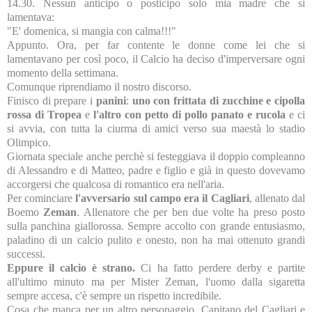
14.30. Nessun anticipo o posticipo solo mia madre che si
lamentava:
"E' domenica, si mangia con calma!!!"
Appunto. Ora, per far contente le donne come lei che si
lamentavano per così poco, il Calcio ha deciso d'imperversare ogni
momento della settimana.
Comunque riprendiamo il nostro discorso.
Finisco di prepare i
panini
:
uno con frittata di zucchine e cipolla
rossa di Tropea
e
l'altro con petto di pollo panato e rucola
e ci
si avvia, con tutta la ciurma di amici verso sua maestà lo stadio
Olimpico.
Giornata speciale anche perchè si festeggiava il doppio compleanno
di Alessandro e di Matteo, padre e figlio e già in questo dovevamo
accorgersi che qualcosa di romantico era nell'aria.
Per cominciare
l'avversario sul campo era il Cagliari
, allenato dal
Boemo
Zeman
. Allenatore che per ben due volte ha preso posto
sulla panchina giallorossa. Sempre accolto con grande entusiasmo,
paladino di un calcio pulito e onesto, non ha mai ottenuto grandi
successi.
Eppure il calcio è strano.
Ci ha fatto perdere derby e partite
all'ultimo minuto ma per Mister Zeman, l'uomo dalla sigaretta
sempre accesa, c'è sempre un rispetto incredibile.
Cosa che manca per un altro personaggio. Capitano del Cagliari e