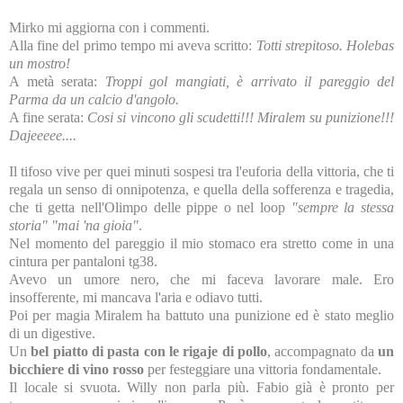
Mirko mi aggiorna con i commenti.
Alla fine del primo tempo mi aveva scritto:
Totti strepitoso. Holebas
un mostro!
A metà serata:
Troppi gol mangiati, è arrivato il pareggio del
Parma da un calcio d'angolo.
A fine serata:
Cosi si vincono gli scudetti!!! Miralem su punizione!!!
Dajeeeee....
Il tifoso vive per quei minuti sospesi tra l'euforia della vittoria, che ti
regala un senso di onnipotenza, e quella della sofferenza e tragedia,
che ti getta nell'Olimpo delle pippe o nel loop
"sempre la stessa
storia"
"mai 'na gioia"
.
Nel momento del pareggio il mio stomaco era stretto come in una
cintura per pantaloni tg38.
Avevo un umore nero, che mi faceva lavorare male. Ero
insofferente, mi mancava l'aria e odiavo tutti.
Poi per magia Miralem ha battuto una punizione ed è stato meglio
di un digestive.
Un
bel piatto di pasta con le rigaje di pollo
, accompagnato da
un
bicchiere di vino rosso
per festeggiare una vittoria fondamentale.
Il locale si svuota. Willy non parla più. Fabio già è pronto per