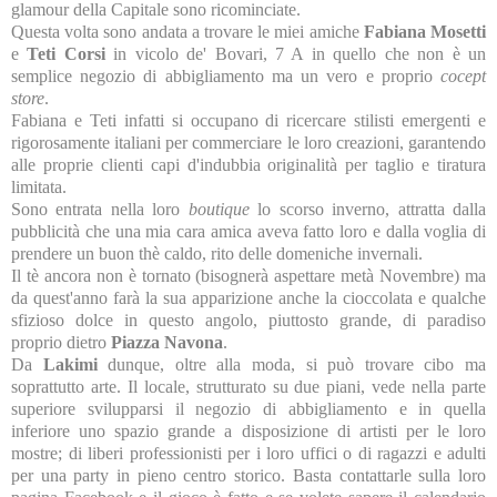
glamour della Capitale sono ricominciate.
Questa volta sono andata a trovare le miei amiche
Fabiana Mosetti
e
Teti Corsi
in vicolo de' Bovari, 7 A in quello che non è un
semplice negozio di abbigliamento ma un vero e proprio
cocept
store
.
Fabiana e Teti infatti si occupano di ricercare stilisti emergenti e
rigorosamente italiani per commerciare le loro creazioni, garantendo
alle proprie clienti capi d'indubbia originalità per taglio e tiratura
limitata.
Sono entrata nella loro
boutique
lo scorso inverno, attratta dalla
pubblicità che una mia cara amica aveva fatto loro e dalla voglia di
prendere un buon thè caldo, rito delle domeniche invernali.
Il tè ancora non è tornato (bisognerà aspettare metà Novembre) ma
da quest'anno farà la sua apparizione anche la cioccolata e qualche
sfizioso dolce in questo angolo, piuttosto grande, di paradiso
proprio dietro
Piazza Navona
.
Da
Lakimi
dunque, oltre alla moda, si può trovare cibo ma
soprattutto arte. Il locale, strutturato su due piani, vede nella parte
superiore svilupparsi il negozio di abbigliamento e in quella
inferiore uno spazio grande a disposizione di artisti per le loro
mostre; di liberi professionisti per i loro uffici o di ragazzi e adulti
per una party in pieno centro storico. Basta contattarle sulla loro