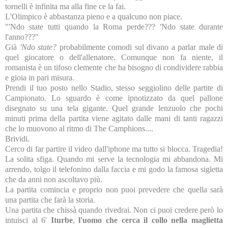
tornelli è infinita ma alla fine ce la fai.
L'Olimpico è abbastanza pieno e a qualcuno non piace.
"'Ndo state tutti quando la Roma perde??? 'Ndo state durante
l'anno???"
Già
'Ndo state?
probabilmente comodi sul divano a parlar male di
quel giocatore o dell'allenatore. Comunque non fa niente, il
romanista è un tifoso clemente che ha bisogno di condividere rabbia
e gioia in pari misura.
Prendi il tuo posto nello Stadio, stesso seggiolino delle partite di
Campionato. Lo sguardo è come ipnotizzato da quel pallone
disegnato su una tela gigante. Quel grande lenzuolo che pochi
minuti prima della partita viene agitato dalle mani di tanti ragazzi
che lo muovono al ritmo di The Camphions....
Brividi.
Cerco di far partire il video dall'iphone ma tutto si blocca. Tragedia!
La solita sfiga. Quando mi serve la tecnologia mi abbandona. Mi
arrendo, tolgo il telefonino dalla faccia e mi godo la famosa sigletta
che da anni non ascoltavo più.
La partita comincia e proprio non puoi prevedere che quella sarà
una partita che farà la storia.
Una partita che chissà quando rivedrai. Non ci puoi credere però lo
intuisci al 6'
Iturbe
,
l'uomo che cerca il collo nella maglietta