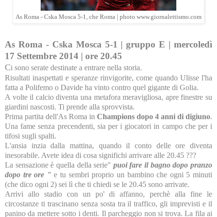
As Roma - Cska Mosca 5-1, che Roma | photo www.giornalettismo.com
As Roma - Cska Mosca 5-1 | gruppo E | mercoledì
17 Settembre 2014 | ore 20.45
C
i sono serate destinate a entrare nella storia.
Risultati inaspettati e speranze rinvigorite, come quando Ulisse l'ha
fatta a Polifemo o Davide ha vinto contro quel gigante di Golia.
A volte il calcio diventa una metafora meravigliosa, apre finestre su
giardini nascosti. Ti prende alla sprovvista.
Prima partita dell'As Roma in
Champions dopo 4 anni di digiuno
.
Una fame senza precendenti, sia per i giocatori in campo che per i
tifosi sugli spalti.
L'ansia inzia dalla mattina, quando il conto delle ore diventa
inesorabile. Avete idea di cosa significhi arrivare alle 20.45 ???
La sensazione è quella della serie"
puoi fare il bagno dopo pranzo
dopo tre ore "
e tu sembri proprio un bambino che ogni 5 minuti
(che dico ogni 2) sei lì che ti chiedi se le 20.45 sono arrivate.
Arrivi allo stadio con un po' di affanno, perchè alla fine le
circostanze ti trascinano senza sosta tra il traffico, gli imprevisti e il
panino da mettere sotto i denti. Il parcheggio non si trova. La fila ai