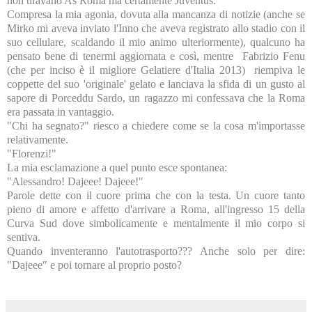
non tifavano As Roma ma certamente Juventus.
Compresa la mia agonia, dovuta alla mancanza di notizie (anche se
Mirko mi aveva inviato l'Inno che aveva registrato allo stadio con il
suo cellulare, scaldando il mio animo ulteriormente), qualcuno ha
pensato bene di tenermi aggiornata e così, mentre Fabrizio Fenu
(che per inciso è il migliore Gelatiere d'Italia 2013) riempiva le
coppette del suo 'originale' gelato e lanciava la sfida di un gusto al
sapore di Porceddu Sardo, un ragazzo mi confessava che la Roma
era passata in vantaggio.
"Chi ha segnato?" riesco a chiedere come se la cosa m'importasse
relativamente.
"Florenzi!"
La mia esclamazione a quel punto esce spontanea:
"Alessandro! Dajeee! Dajeee!"
Parole dette con il cuore prima che con la testa. Un cuore tanto
pieno di amore e affetto d'arrivare a Roma, all'ingresso 15 della
Curva Sud dove simbolicamente e mentalmente il mio corpo si
sentiva.
Quando inventeranno l'autotrasporto??? Anche solo per dire:
"Dajeee" e poi tornare al proprio posto?