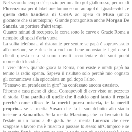
Nel secondo tempo c'è spazio per un altro gol giallorosso, per me di
Florenzi
ma per il tabellone luminoso un autogol di Ignashevitch, e
quello della bandiera di CSKA
ad opera di
Musa
(unico
giocatore che si autoispira). Grande protagonista anche
Morgan De
Sanctis
, un portiere d'altri tempi.
Quattro minuti di recupero, la corsa sotto le curve e Grazie Roma a
riempire gli spazi d'aria vuota.
La solita telefonata al ristorante per sentire se papà è sopravvissuto
all'emozione, se è riuscito a cucinare bene nonostante i gol o se i
clienti questa sera si sono dovuti accontentare dei suoi pochi
momenti di lucidità.
Il vero tifoso, quando gioca la Roma, non esiste e infatti papà ha
tenuto la radio spenta. Sapeva il risultato solo perchè mio cognato
gli comunicava alla spicciolata un gol dopo l'altro.
"Pensavo mi prendesse in giro" ha confessato ancora estasiato.
Ritorno a casa pieno di gioia. Consapevoli di aver visto un pezzetto
di storia.
Una partita di quelle che il calcio ogni tanto ti regala
perchè come tifoso te la meriti porca miseria, te la meriti
proprio...
se la merita
Susan
che fa il suo debutto allo stadio
insieme a
Samantha
. Se la merita
Massimo,
che ha lavorato tutta
l'estate in un forno a 40 gradi. Se la merita
Lorenzo
che deve
scappare a lavoro ma è riuscito a passare lo stesso all'Olimpico e se