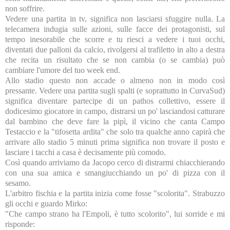
non soffrire.
Vedere una partita in tv, significa non lasciarsi sfuggire nulla. La
telecamera indugia sulle azioni, sulle facce dei protagonisti, sul
tempo inesorabile che scorre e tu riesci a vedere i tuoi occhi,
diventati due palloni da calcio, rivolgersi al trafiletto in alto a destra
che recita un risultato che se non cambia (o se cambia) può
cambiare l'umore del tuo week end.
Allo stadio questo non accade o almeno non in modo così
pressante. Vedere una partita sugli spalti (e soprattutto in CurvaSud)
significa diventare partecipe di un pathos collettivo, essere il
dodicesimo giocatore in campo, distrarsi un po' lasciandosi catturare
dal bambino che deve fare la pipì, il vicino che canta Campo
Testaccio e la "tifosetta ardita" che solo tra qualche anno capirà che
arrivare allo stadio 5 minuti prima significa non trovare il posto e
lasciare i tacchi a casa è decisamente più comodo.
Così quando arriviamo da Jacopo cerco di distrarmi chiacchierando
con una sua amica e smangiucchiando un po' di pizza con il
sesamo.
L'arbitro fischia e la partita inizia come fosse "scolorita". Strabuzzo
gli occhi e guardo Mirko:
"Che campo strano ha l'Empoli, è tutto scolorito", lui sorride e mi
risponde: