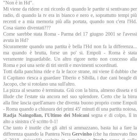
"Non è in Hd".
Mi viene da ridere e mi ricordo di quando le partite si sentivano per
radio, di quando la tv era in bianco e nero e, soprattutto tempi più
recenti e a mia memoria più alla portata, quando non c'era l'Hd.
Cosa siamo diventati???
Come sarebbe stata Roma - Parma del 17 giugno 2001 se l'avessi
avuta in Hd?
Sicuramente quando una partita è bella l'Hd non fa la differenza...
ma quando è brutta, forse un po' si. Empoli - Roma è stata
veramente inguardabile. Un altro rigore netto non concesso alla
Roma e poi una serie di tiri sterili e movimenti scoordinati.
Totti dalla panchina ride e fa le facce strane, mi viene il dubbio che
il Capitano riesca a guardare Tiberio e Sibilla, i due cani beagle di
Jacopo, che si rotolano una sull'altro.
La pizza al sesamo è terminata. Giù con la birra, almeno disseta e ti
illude che l'estate sia ancora nel suo splendore. Certo che la birra
alla fine lascia quell'amaro che diventa buono proprio come Empoli
- Roma quando a chiusura dei primi 45' minuti di una partita noiosa,
Radja Naingollan, l'Ultimo dei Moicani
segna e di colpo, lì in
alto a sinistra c'è scritto 0-1!
Che tanto è inutile che gli altri si ammazzano, basta lui a fare la
differenza quando la Pantera Nera
Gervinho
(che ha rinnovato fino