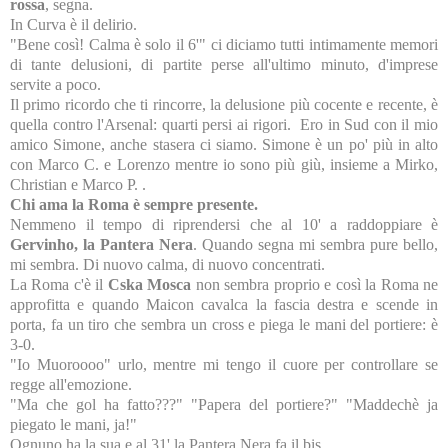
rossa
, segna.
In Curva è il delirio.
"Bene così! Calma è solo il 6'" ci diciamo tutti intimamente memori
di tante delusioni, di partite perse all'ultimo minuto, d'imprese
servite a poco.
Il primo ricordo che ti rincorre, la delusione più cocente e recente, è
quella contro l'Arsenal: quarti persi ai rigori. Ero in Sud con il mio
amico Simone, anche stasera ci siamo. Simone è un po' più in alto
con Marco C. e Lorenzo mentre io sono più giù, insieme a Mirko,
Christian e Marco P. .
Chi ama la Roma è sempre presente.
Nemmeno il tempo di riprendersi che al 10' a raddoppiare è
Gervinho, la Pantera Nera
. Quando segna mi sembra pure bello,
mi sembra. Di nuovo calma, di nuovo concentrati.
La Roma c'è il
Cska Mosca
non sembra proprio e così la Roma ne
approfitta e quando Maicon cavalca la fascia destra e scende in
porta, fa un tiro che sembra un cross e piega le mani del portiere: è
3-0.
"Io Muoroooo" urlo, mentre mi tengo il cuore per controllare se
regge all'emozione.
"Ma che gol ha fatto???" "Papera del portiere?" "Maddechè ja
piegato le mani, ja!"
Ognuno ha la sua e al 31' la Pantera Nera fa il bis.