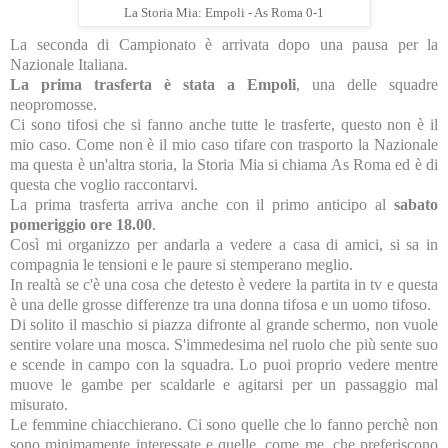
La Storia Mia: Empoli - As Roma 0-1
La seconda di Campionato è arrivata dopo una pausa per la
Nazionale Italiana.
La prima trasferta è stata a Empoli
, una delle squadre
neopromosse.
Ci sono tifosi che si fanno anche tutte le trasferte, questo non è il
mio caso. Come non è il mio caso tifare con trasporto la Nazionale
ma questa è un'altra storia, la Storia Mia si chiama As Roma ed è di
questa che voglio raccontarvi.
La prima trasferta arriva anche con il primo anticipo al
sabato
pomeriggio ore 18.00
.
Così mi organizzo per andarla a vedere a casa di amici, si sa in
compagnia le tensioni e le paure si stemperano meglio.
In realtà se c'è una cosa che detesto è vedere la partita in tv e questa
è una delle grosse differenze tra una donna tifosa e un uomo tifoso.
Di solito il maschio si piazza difronte al grande schermo, non vuole
sentire volare una mosca. S'immedesima nel ruolo che più sente suo
e scende in campo con la squadra. Lo puoi proprio vedere mentre
muove le gambe per scaldarle e agitarsi per un passaggio mal
misurato.
Le femmine chiacchierano. Ci sono quelle che lo fanno perchè non
sono minimamente interessate e quelle, come me, che preferiscono