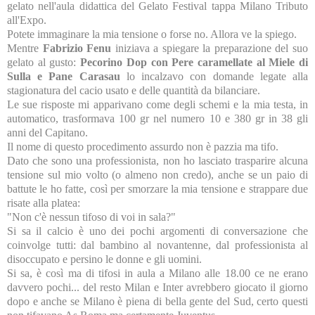
gelato nell'aula didattica del Gelato Festival tappa Milano Tributo
all'Expo.
Potete immaginare la mia tensione o forse no. Allora ve la spiego.
Mentre
Fabrizio Fenu
iniziava a spiegare la preparazione del suo
gelato al gusto:
Pecorino Dop con Pere caramellate al Miele di
Sulla e Pane Carasau
lo incalzavo con domande legate alla
stagionatura del cacio usato e delle quantità da bilanciare.
Le sue risposte mi apparivano come degli schemi e la mia testa, in
automatico, trasformava 100 gr nel numero 10 e 380 gr in 38 gli
anni del Capitano.
Il nome di questo procedimento assurdo non è pazzia ma tifo.
Dato che sono una professionista, non ho lasciato trasparire alcuna
tensione sul mio volto (o almeno non credo), anche se un paio di
battute le ho fatte, così per smorzare la mia tensione e strappare due
risate alla platea:
"Non c'è nessun tifoso di voi in sala?"
Si sa il calcio è uno dei pochi argomenti di conversazione che
coinvolge tutti: dal bambino al novantenne, dal professionista al
disoccupato e persino le donne e gli uomini.
Si sa, è così ma di tifosi in aula a Milano alle 18.00 ce ne erano
davvero pochi... del resto Milan e Inter avrebbero giocato il giorno
dopo e anche se Milano è piena di bella gente del Sud, certo questi