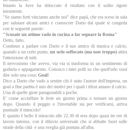
Intanto la Juve ha sbloccato il risultato con il solito rigore
inesistente.
"Se siamo forti vinciamo anche noi" dice papà, che era sceso in sala
per salutare alcuni amici e conoscere Dario dal quale si congeda
con le seguenti parole:
"Scusate un attimo vado in cucina a far segnare la Roma"
Detto, fatto.
Continuo a parlare con Dario e il suo amico di musica e calcio,
quando a un certo punto,
un urlo soffocato (ma non troppo)
attira
l'attenzione di tutti.
Il nervosismo che avevo, via via si trasforma in un sentimento di
goduria e appagamento. Conosco i miei polli so che quell'urlo vuol
dire solo una cosa:
Goal!
Dico a Dario che vado a sentire chi è stato l'autore dell'impresa, un
goal a fine partita è uno dei motivi per i quali i tifosi amano il calcio.
Una di quelle gioie paragonabili a poche.
E' come acciuffare le ferie un giorno prima o tornare un giorno
dopo. Quando il peggio o l'invetabile sta per verificarsi, arriva
puntuale il miracolo!
E quanto è bello il miracolo alle 22.30 di sera dopo quasi tre ore di
lavoro intenso, con il diluvio universale che si abbatte fuori sulle
strade della città e una sveglia già puntata all'alba.