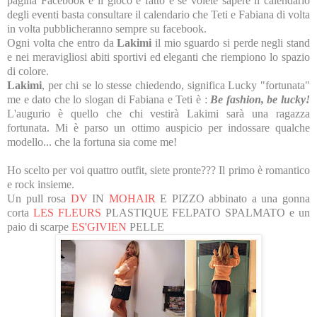
pagina Facebook e il gioco è fatto e se volete sapere il calendario
degli eventi basta consultare il calendario che Teti e Fabiana di volta
in volta pubblicheranno sempre su facebook.
Ogni volta che entro da
Lakimi
il mio sguardo si perde negli stand
e nei meravigliosi abiti sportivi ed eleganti che riempiono lo spazio
di colore.
Lakimi
, per chi se lo stesse chiedendo, significa Lucky "fortunata"
me e dato che lo slogan di Fabiana e Teti è :
Be fashion, be lucky!
L'augurio è quello che chi vestirà Lakimi sarà una ragazza
fortunata. Mi è parso un ottimo auspicio per indossare qualche
modello... che la fortuna sia come me!
Ho scelto per voi quattro outfit, siete pronte??? Il primo è romantico
e rock insieme.
Un pull rosa
DV
IN
MOHAIR
E PIZZO abbinato a una gonna
corta
LES FLEURS
PLASTIQUE FELPATO SPALMATO e un
paio di scarpe
ES'GIVIEN
PELLE