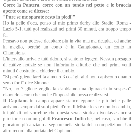
Corre la Pantera, corre con un tondo nel petto e le braccia
aperte come se dicesse:
"Pure se me sparate resto in piedi!"
Ho la pelle d'oca, penso al mio primo derby allo Stadio: Roma -
Lazio 5-1, tutti gol realizzati nei primi 30 minuti, era troppo tempo
fa.
Pensavo non potesse ricapitare più in vita mia ma ricapita, ed anche
in meglio, perchè un conto è in Campionato, un conto in
Champions.
L'intervallo arriva e tutti ridono, si sentono leggeri. Nessun presagio
di cattive notizie se non l'infortunio d'Iturbe che nei primi venti
minuti è costretto a chiedere il cambio.
"Si però gliene farei fa almeno 3 così gli altri non capiscono quanto
semo forti" dice Simone.
"No, no 7 gliene voglio fa c'abbiamo una figuraccia in sospeso"
rispondo sicura che anche l'impossibile possa realizzarsi.
Il Capitano
in campo appare stanco eppure le più belle palle
arrivano sempre dai suoi piedi d'oro. Il Mister lo sa e non lo cambia,
lui più di noi vorrebbe che questa serata storica diventasse ancora
più storica con un gol di
Francesco Totti
che, nel caso, sarebbe il
giocatore più anziano a segnare nella storia della competizione. Un
altro record alla portata del Capitano.