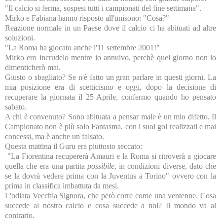
"Il calcio si ferma, sospesi tutti i campionati del fine settimana".
Mirko e Fabiana hanno risposto all'unisono: "Cosa?"
Reazione normale in un Paese dove il calcio ci ha abituati ad altre
soluzioni.
"La Roma ha giocato anche l'11 settembre 2001!"
Mirko ero incrudelo mentre io annuivo, perchè quel giorno non lo
dimenticherò mai.
Giusto o sbagliato? Se n'è fatto un gran parlare in questi giorni. La
mia posizione era di scetticismo e oggi, dopo la decisione di
recuperare la giornata il 25 Aprile, confermo quando ho pensato
sabato.
A chi è convenuto? Sono abituata a pensar male è un mio difetto. Il
Campionato non è più solo Fantasma, con i suoi gol realizzati e mai
concessi, ma è anche un falsato.
Questa mattina il Guru era piuttosto seccato:
"La Fiorentina recupererà Amauri e la Roma si ritroverà a giocare
quella che era una partita
possibile
, in condizioni diverse, dato che
se la dovrà vedere prima con la Juventus a Torino" ovvero con la
prima in classifica imbattuta da mesi.
L'odiata Vecchia Signora, che però corre come una ventenne. Cosa
succede al nostro calcio e cosa succede a noi? Il mondo va al
contrario.