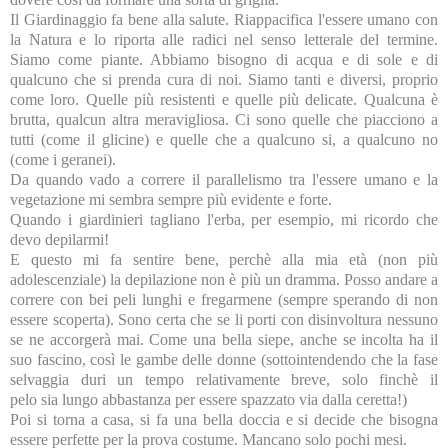
Il Giardinaggio fa bene alla salute. Riappacifica l'essere umano con
la Natura e lo riporta alle radici nel senso letterale del termine.
Siamo come piante. Abbiamo bisogno di acqua e di sole e di
qualcuno che si prenda cura di noi. Siamo tanti e diversi, proprio
come loro. Quelle più resistenti e quelle più delicate. Qualcuna è
brutta, qualcun altra meravigliosa. Ci sono quelle che piacciono a
tutti (come il glicine) e quelle che a qualcuno si, a qualcuno no
(come i geranei).
Da quando vado a correre il parallelismo tra l'essere umano e la
vegetazione mi sembra sempre più evidente e forte.
Quando i giardinieri tagliano l'erba, per esempio, mi ricordo che
devo depilarmi!
E questo mi fa sentire bene, perchè alla mia età (non più
adolescenziale) la depilazione non è più un dramma. Posso andare a
correre con bei peli lunghi e fregarmene (sempre sperando di non
essere scoperta). Sono certa che se li porti con disinvoltura nessuno
se ne accorgerà mai. Come una bella siepe, anche se incolta ha il
suo fascino, così le gambe delle donne (sottointendendo che la fase
selvaggia duri un tempo relativamente breve, solo finchè il
pelo sia lungo abbastanza per essere spazzato via dalla ceretta!)
Poi si torna a casa, si fa una bella doccia e si decide che bisogna
essere perfette per la prova costume. Mancano solo pochi mesi.