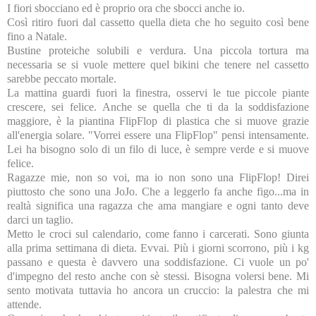
I fiori sbocciano ed è proprio ora che sbocci anche io.
Così ritiro fuori dal cassetto quella dieta che ho seguito così bene
fino a Natale.
Bustine proteiche solubili e verdura. Una piccola tortura ma
necessaria se si vuole mettere quel bikini che tenere nel cassetto
sarebbe peccato mortale.
La mattina guardi fuori la finestra, osservi le tue piccole piante
crescere, sei felice. Anche se quella che ti da la soddisfazione
maggiore, è la piantina FlipFlop di plastica che si muove grazie
all'energia solare. "Vorrei essere una FlipFlop" pensi intensamente.
Lei ha bisogno solo di un filo di luce, è sempre verde e si muove
felice.
Ragazze mie, non so voi, ma io non sono una FlipFlop! Direi
piuttosto che sono una JoJo. Che a leggerlo fa anche figo...ma in
realtà significa una ragazza che ama mangiare e ogni tanto deve
darci un taglio.
Metto le croci sul calendario, come fanno i carcerati. Sono giunta
alla prima settimana di dieta. Evvai. Più i giorni scorrono, più i kg
passano e questa è davvero una soddisfazione. Ci vuole un po'
d'impegno del resto anche con sè stessi. Bisogna volersi bene. Mi
sento motivata tuttavia ho ancora un cruccio: la palestra che mi
attende.