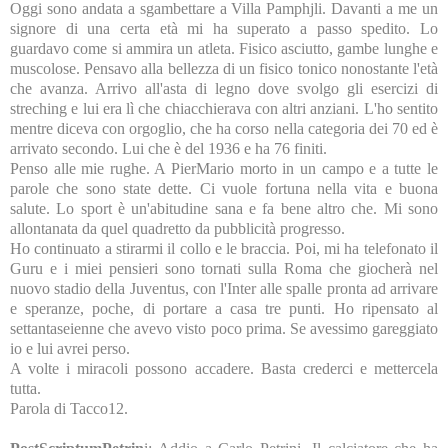
Oggi sono andata a sgambettare a Villa Pamphjli. Davanti a me un
signore di una certa età mi ha superato a passo spedito. Lo
guardavo come si ammira un atleta. Fisico asciutto, gambe lunghe e
muscolose. Pensavo alla bellezza di un fisico tonico nonostante l'età
che avanza. Arrivo all'asta di legno dove svolgo gli esercizi di
streching e lui era lì che chiacchierava con altri anziani. L'ho sentito
mentre diceva con orgoglio, che ha corso nella categoria dei 70 ed è
arrivato secondo. Lui che è del 1936 e ha 76 finiti.
Penso alle mie rughe. A PierMario morto in un campo e a tutte le
parole che sono state dette. Ci vuole fortuna nella vita e buona
salute. Lo sport è un'abitudine sana e fa bene altro che. Mi sono
allontanata da quel quadretto da pubblicità progresso.
Ho continuato a stirarmi il collo e le braccia. Poi, mi ha telefonato il
Guru e i miei pensieri sono tornati sulla Roma che giocherà nel
nuovo stadio della Juventus, con l'Inter alle spalle pronta ad arrivare
e speranze, poche, di portare a casa tre punti. Ho ripensato al
settantaseienne che avevo visto poco prima. Se avessimo gareggiato
io e lui avrei perso.
A volte i miracoli possono accadere. Basta crederci e mettercela
tutta.
Parola di Tacco12.