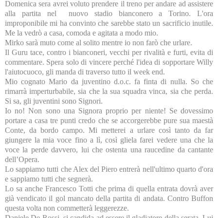
Domenica sera avrei voluto prendere il treno per andare ad assistere
alla partita nel nuovo stadio bianconero a Torino. L'ora
improponibile mi ha convinto che sarebbe stato un sacrificio inutile.
Me la vedrò a casa, comoda e agitata a modo mio.
Mirko sarà muto come al solito mentre io non farò che urlare.
Il Guru tace, contro i bianconeri, vecchi per rivalità e furti, evita di
commentare. Spera solo di vincere perché l'idea di sopportare Willy
l'aiutocuoco, gli manda di traverso tutto il week end.
Mio cognato Mario da juventino d.o.c. fa finta di nulla. So che
rimarrà imperturbabile, sia che la sua squadra vinca, sia che perda.
Si sa, gli juventini sono Signori.
Io no! Non sono una Signora proprio per niente! Se dovessimo
portare a casa tre punti credo che se accorgerebbe pure sua maestà
Conte, da bordo campo. Mi metterei a urlare così tanto da far
giungere la mia voce fino a lì, così gliela farei vedere una che la
voce la perde davvero, lui che ostenta una raucedine da cantante
dell’Opera.
Lo sappiamo tutti che Alex del Piero entrerà nell'ultimo quarto d'ora
e sappiamo tutti che segnerà.
Lo sa anche Francesco Totti che prima di quella entrata dovrà aver
già vendicato il gol mancato della partita di andata. Contro Buffon
questa volta non commetterà leggerezze.
Daniele De Rossi si candida ad essere il gladiatore della serata. Lui