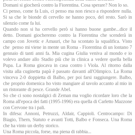
Domani si giocherà contro la Fiorentina. Cosa sperare? Non lo so.
Ci penso, come fa Luis, ci penso ma non riesco a rispondere nulla.
Si sa che le bionde di cervello ne hanno poco, del resto. Sarò in
silenzio come fa lui.
Quando non si ha cervello però si hanno buone gambe...dice il
detto. Domani giocheremo contro la Fiorentina che scenderà in
campo con Jovetic e Amauri, che ha scontato la squalifica. Visto
che penso mi viene in mente un Roma - Fiorentina di un lontano 7
gennaio di tanti anni fa. Mia cugina Giulia veniva al mondo e io
volevo andare allo Stadio più che in clinica a vedere quella bella
Pupa. La Roma giocava in casa contro i Viola. Al ritorno dalla
visita alla cuginetta papà è passato davanti all'Olimpico. La Roma
vinceva 2-0 doppietta di Balbo, per poi farsi raggiungere. Balbo,
che proprio domenica ho visto mangiare al tavolo accanto al mio in
un ristorante di pesce. Grande Abel.
So che ci sono nostalgici di Zeman ma voglio ricordare loro che la
Roma all'epoca dei fatti (1995-1996) era quella di Carletto Mazzone
con Cervone tra i pali.
In difesa: Annoni, Petruzzi, Aldair, Cappioli. Centrocampo: Di
Biagio, Thern, Statuto e avanti Totti, Balbo e Fonseca. Una Roma
che ha vinto un derby storico.
Una Roma piccola, forse, ma piena di rabbia...