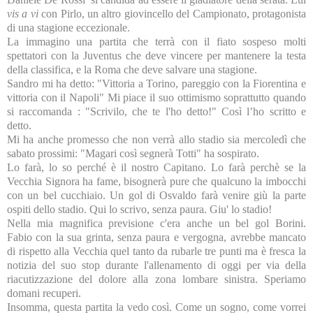
vis a vi
con Pirlo, un altro giovincello del Campionato, protagonista
di una stagione eccezionale.
La immagino una partita che terrà con il fiato sospeso molti
spettatori con
la Juventus
che deve vincere per mantenere la testa
della classifica, e
la Roma
che deve salvare una stagione.
Sandro mi ha detto: "Vittoria a Torino, pareggio con
la Fiorentina
e
vittoria con il Napoli" Mi piace il suo ottimismo soprattutto quando
si raccomanda : "Scrivilo, che te l'ho detto!" Così l’ho scritto e
detto.
Mi ha anche promesso che non verrà allo stadio sia mercoledì che
sabato prossimi: "Magari così segnerà Totti" ha sospirato.
Lo farà, lo so perché è il nostro Capitano. Lo farà perchè se
la
Vecchia Signora
ha fame, bisognerà pure che qualcuno la imbocchi
con un bel cucchiaio. Un gol di Osvaldo farà venire giù la parte
ospiti dello stadio. Qui lo scrivo, senza paura. Giu' lo stadio!
Nella mia magnifica previsione c'era anche un bel gol Borini.
Fabio con la sua grinta, senza paura e vergogna, avrebbe mancato
di rispetto alla Vecchia quel tanto da rubarle tre punti ma è fresca la
notizia del suo stop durante l'allenamento di oggi per via della
riacutizzazione del dolore alla zona lombare sinistra. Speriamo
domani recuperi.
Insomma, questa partita la vedo così. Come un sogno, come vorrei