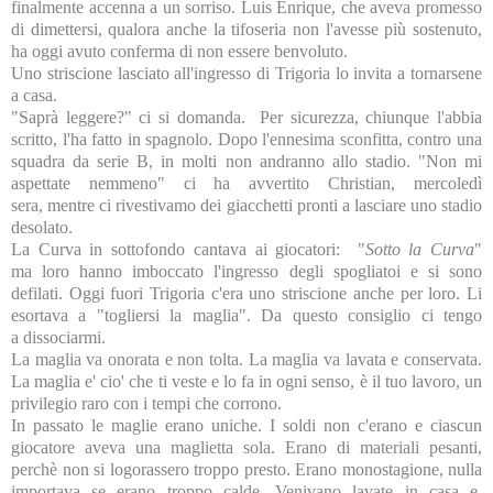
finalmente accenna a un sorriso. Luis Enrique, che aveva promesso
di dimettersi, qualora anche la tifoseria non l'avesse più sostenuto,
ha oggi avuto conferma di non essere benvoluto.
Uno striscione lasciato all'ingresso di Trigoria lo invita a tornarsene
a casa.
"Saprà leggere?" ci si domanda. Per sicurezza, chiunque l'abbia
scritto, l'ha fatto in spagnolo. Dopo l'ennesima sconfitta, contro una
squadra da serie B, in molti non andranno allo stadio. "Non mi
aspettate nemmeno" ci ha avvertito Christian, mercoledì
sera, mentre ci rivestivamo dei giacchetti pronti a lasciare uno stadio
desolato.
La Curva
in sottofondo cantava ai giocatori: "
Sotto
la Curva
"
ma loro hanno imboccato l'ingresso degli spogliatoi e si sono
defilati. Oggi fuori Trigoria c'era uno striscione anche per loro. Li
esortava a "togliersi la maglia". Da questo consiglio ci tengo
a dissociarmi.
La maglia va onorata e non tolta. La maglia va lavata e conservata.
La maglia e' cio' che ti veste e lo fa in ogni senso, è il tuo lavoro, un
privilegio raro con i tempi che corrono.
In passato le maglie erano uniche. I soldi non c'erano e ciascun
giocatore aveva una maglietta sola. Erano di materiali pesanti,
perchè non si logorassero troppo presto. Erano monostagione, nulla
importava se erano troppo calde. Venivano lavate in casa e,