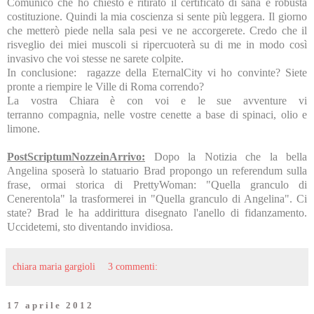
Comunico che ho chiesto e ritirato il certificato di sana e robusta
costituzione. Quindi la mia coscienza si sente più leggera. Il giorno
che metterò piede nella sala pesi ve ne accorgerete. Credo che il
risveglio dei miei muscoli si ripercuoterà su di me in modo così
invasivo che voi stesse ne sarete colpite.
In conclusione: ragazze della EternalCity vi ho convinte? Siete
pronte a riempire le Ville di Roma correndo?
La vostra Chiara è con voi e le sue avventure vi
terranno compagnia, nelle vostre cenette a base di spinaci, olio e
limone.
PostScriptumNozzeinArrivo:
Dopo la Notizia che la bella
Angelina sposerà lo statuario Brad propongo un referendum sulla
frase, ormai storica di PrettyWoman: "Quella granculo di
Cenerentola" la trasformerei in "Quella granculo di Angelina". Ci
state? Brad le ha addirittura disegnato l'anello di fidanzamento.
Uccidetemi, sto diventando invidiosa.
chiara maria gargioli
3 commenti:
17 aprile 2012