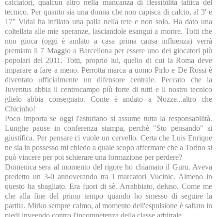
calciatori, qualcun altro nella mancanza di flessibilità tattica del
tecnico. Per quanto sia una donna che non capisca di calcio, al 3' e
17'' Vidal ha infilato una palla nella rete e non solo. Ha dato una
coltellata alle mie speranze, lasciandole esangui a morire. Totti che
non gioca (oggi è andato a casa prima causa influenza) verrà
premiato il 7 Maggio a Barcellona per essere uno dei giocatori più
popolari del 2011. Totti, proprio lui, quello di cui la Roma deve
imparare a fare a meno. Perrotta marca a uomo Pirlo e De Rossi è
diventato ufficialmente un difensore centrale. Peccato che la
Juventus abbia il centrocampo più forte di tutti e il nostro tecnico
glielo abbia consegnato. Conte è andato a Nozze...altro che
Chicinho!
Poco importa se oggi l'asturiano si assume tutta la responsabilità.
Lunghe pause in conferenza stampa, perchè "Sto pensando" si
giustifica. Per pensare ci vuole un cervello. Certa che Luis Enrique
ne sia in possesso mi chiedo a quale scopo affermare che a Torino si
può vincere per poi schierare una formazione per perdere?
Domenica sera al momento del rigore ho chiamato il Guru. Aveva
predetto un 3-0 annoverando tra i marcatori Vucinic. Almeno in
questo ha sbagliato. Era fuori di sè. Arrabbiato, deluso. Come me
che alla fine del primo tempo quando ho smesso di seguire la
partita. Mirko sempre calmo, al momento dell'espulsione è saltato in
piedi inveendo contro l'incompetenza della classe arbitrale.