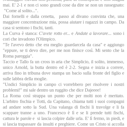
mai. E' 2-1 e non ci sono grandi cose da dire se non un rassegnato:
"Come al solito...".
Dai fornelli e dalla cenetta, passo al divano convinta che, una
maggiore concentrazione mia, possa aiutare i ragazzi in campo. Da
casa si sentono i fischi, tanti.
La Curva è stanca:
C'avete rotto er...
e
Andate a lavorare
... sono i
cori che invadono l'Olimpico.
"Te l'avevo detto che era meglio guardarcela da casa" e aggiungo
"eppure, se ti devo dire, per me non finisce così. Mi sento che la
Roma pareggia".
Taccio e Tallo fa un cross in aria che Simplicio, il solito, immenso,
unico Arnold, la butta dentro ed è 2-2. Segna e inizia a correre,
arriva fino in tribuna dove stampa un bacio sulla fronte del figlio e
sulle labbra della moglie.
"Undici Simplicio in campo ci vorrebbero per risolvere i nostri
problemi!" mi sale dentro un ruggito che dice Dajeeee!
La Roma così strappa un punto che per molti non è meritato.
L'arbitro fischia e Totti, da Capitano, chiama tutti i suoi compagni
ad andare sotto la Sud. Una valanga di fischi li travolge e li fa
scappare tranne a uno. Francesco è lì e se li prende tutti fischi,
cattura le parole e si lascia colpire dalle urla. E' lì fermo, in piedi, e
si lascia trapassare da insulti e preghiere. Come un Cristo si accolla