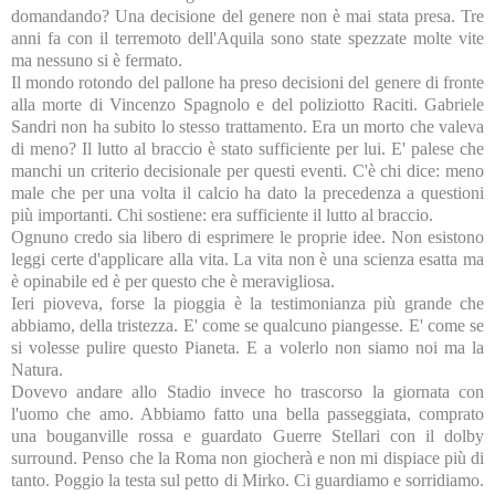
domandando? Una decisione del genere non è mai stata presa. Tre
anni fa con il terremoto dell'Aquila sono state spezzate molte vite
ma nessuno si è fermato.
Il mondo rotondo del pallone ha preso decisioni del genere di fronte
alla morte di Vincenzo Spagnolo e del poliziotto Raciti. Gabriele
Sandri non ha subito lo stesso trattamento. Era un morto che valeva
di meno? Il lutto al braccio è stato sufficiente per lui. E' palese che
manchi un criterio decisionale per questi eventi. C'è chi dice: meno
male che per una volta il calcio ha dato la precedenza a questioni
più importanti. Chi sostiene: era sufficiente il lutto al braccio.
Ognuno credo sia libero di esprimere le proprie idee. Non esistono
leggi certe d'applicare alla vita. La vita non è una scienza esatta ma
è opinabile ed è per questo che è meravigliosa.
Ieri pioveva, forse la pioggia è la testimonianza più grande che
abbiamo, della tristezza. E' come se qualcuno piangesse. E' come se
si volesse pulire questo Pianeta. E a volerlo non siamo noi ma la
Natura.
Dovevo andare allo Stadio invece ho trascorso la giornata con
l'uomo che amo. Abbiamo fatto una bella passeggiata, comprato
una bouganville rossa e guardato Guerre Stellari con il dolby
surround. Penso che la Roma non giocherà e non mi dispiace più di
tanto. Poggio la testa sul petto di Mirko. Ci guardiamo e sorridiamo.