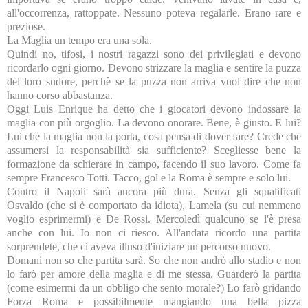
all'occorrenza, rattoppate. Nessuno poteva regalarle. Erano rare e
preziose.
La Maglia
un tempo era una sola.
Quindi no, tifosi, i nostri ragazzi sono dei privilegiati e devono
ricordarlo ogni giorno. Devono strizzare la maglia e sentire la puzza
del loro sudore, perchè se la puzza non arriva vuol dire che non
hanno corso abbastanza.
Oggi Luis Enrique ha detto che i giocatori devono indossare la
maglia con più orgoglio. La devono onorare. Bene, è giusto. E lui?
Lui che la maglia non la porta, cosa pensa di dover fare? Crede che
assumersi la responsabilità sia sufficiente? Scegliesse bene la
formazione da schierare in campo, facendo il suo lavoro. Come fa
sempre Francesco Totti. Tacco, gol e
la Roma
è sempre e solo lui.
Contro il Napoli sarà ancora più dura. Senza gli squalificati
Osvaldo (che si è comportato da idiota), Lamela (su cui nemmeno
voglio esprimermi) e De Rossi. Mercoledì qualcuno se l'è presa
anche con lui. Io non ci riesco. All'andata ricordo una partita
sorprendete, che ci aveva illuso d'iniziare un percorso nuovo.
Domani non so che partita sarà. So che non andrò allo stadio e non
lo farò per amore della maglia e di me stessa. Guarderò la partita
(come esimermi da un obbligo che sento morale?) Lo farò gridando
Forza Roma e possibilmente mangiando una bella pizza