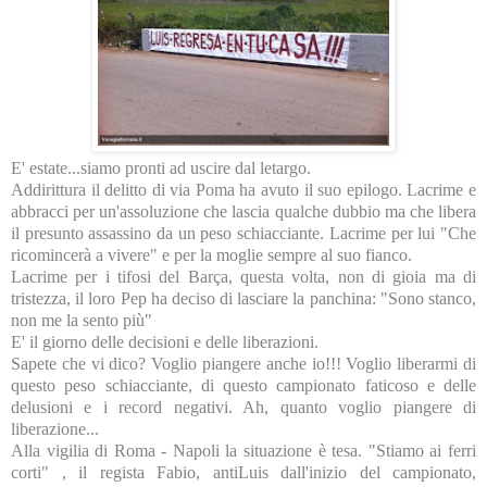
E' estate...siamo pronti ad uscire dal letargo.
Addirittura il delitto di via Poma ha avuto il suo epilogo. Lacrime e
abbracci per un'assoluzione che lascia qualche dubbio ma che libera
il presunto assassino da un peso schiacciante. Lacrime per lui "Che
ricomincerà a vivere" e per la moglie sempre al suo fianco.
Lacrime per i tifosi del Barça, questa volta, non di gioia ma di
tristezza, il loro Pep ha deciso di lasciare la panchina: "Sono stanco,
non me la sento più"
E' il giorno delle decisioni e delle liberazioni.
Sapete che vi dico? Voglio piangere anche io!!! Voglio liberarmi di
questo peso schiacciante, di questo campionato faticoso e delle
delusioni e i record negativi. Ah, quanto voglio piangere di
liberazione...
Alla vigilia di Roma - Napoli la situazione è tesa. "Stiamo ai ferri
corti" , il regista Fabio, antiLuis dall'inizio del campionato,