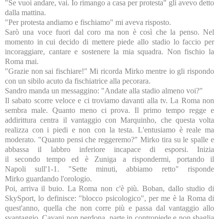
"Se vuoi andare, vai. Io rimango a casa per protesta" gli avevo detto
dalla mattina.
"Per protesta andiamo e fischiamo" mi aveva risposto.
Sarò una voce fuori dal coro ma non è così che la penso. Nel
momento in cui decido di mettere piede allo stadio lo faccio per
incoraggiare, cantare e sostenere la mia squadra. Non fischio la
Roma mai.
"Grazie non sai fischiare!" Mi ricorda Mirko mentre io gli rispondo
con un sibilo acuto da fischiatrice alla pecorara.
Sandro manda un messaggino: "Andate alla stadio almeno voi?"
Il sabato scorre veloce e ci troviamo davanti alla tv. La Roma non
sembra male. Quanto meno ci prova. Il primo tempo regge e
addirittura centra il vantaggio con Marquinho, che questa volta
realizza con i piedi e non con la testa. L'entusiamo è reale ma
moderato. "Quanto pensi che reggeremo?" Mirko tira su le spalle e
abbassa il labbro inferiore incapace di esporsi. Inizia
il secondo tempo ed è Zuniga a rispondermi, portando il
Napoli sull'1-1. "Sette minuti, abbiamo retto" risponde
Mirko guardando l'orologio.
Poi, arriva il buio. La Roma non c'è più. Boban, dallo studio di
SkySport, lo definisce: "blocco psicologico", per me è la Roma di
quest'anno, quella che non corre più e passa dal vantaggio allo
svantaggio. Cavani non perdona, parte in contropiede e non sbaglia