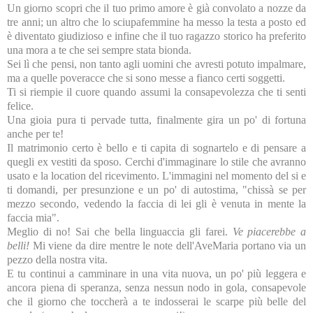
Un giorno scopri che il tuo primo amore è già convolato a nozze da
tre anni; un altro che lo sciupafemmine ha messo la testa a posto ed
è diventato giudizioso e infine che il tuo ragazzo storico ha preferito
una mora a te che sei sempre stata bionda.
Sei lì che pensi, non tanto agli uomini che avresti potuto impalmare,
ma a quelle poveracce che si sono messe a fianco certi soggetti.
Ti si riempie il cuore quando assumi la consapevolezza che ti senti
felice.
Una gioia pura ti pervade tutta, finalmente gira un po' di fortuna
anche per te!
Il matrimonio certo è bello e ti capita di sognartelo e di pensare a
quegli ex vestiti da sposo. Cerchi d'immaginare lo stile che avranno
usato e la location del ricevimento. L'immagini nel momento del si e
ti domandi, per presunzione e un po' di autostima, "chissà se per
mezzo secondo, vedendo la faccia di lei gli è venuta in mente la
faccia mia".
Meglio di no! Sai che bella linguaccia gli farei.
Ve piacerebbe a
belli!
Mi viene da dire mentre le note dell'AveMaria portano via un
pezzo della nostra vita.
E tu continui a camminare in una vita nuova, un po' più leggera e
ancora piena di speranza, senza nessun nodo in gola, consapevole
che il giorno che toccherà a te indosserai le scarpe più belle del