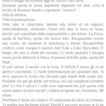
Sono a disagio nel scrivere oggi un Tacco12 sul calcio.
Qualsiasi parola io possa imprimere digitando sui tasti, corre il
rischio di diventare banale e soprattutto "retorica".
Odio la retorica.
Odio il qualunquismo.
Odio tutte le chiacchiere intorno alla morte di un ragazzo,
indiscutibilmente, sfortunato. Vorrei solo dare la forza ad Anna,
perchè sarà sopraffatta dalla responsabilità e dal dolore. La Forza,
quella di StarWars, quella che muove tutto. Bisognerebbe averne
una scorta, nei momenti di stanchezza e dolore. Bisognerebbe
crederci, come insegna il maestro Jedi Yoda a Luke Skywalker. E'
tempo che non ci crede più nessuno. Ci vuole pazienza e bisogna
essere pronti altrimenti si finisce di passare dall'altra parte, quella del
Male.
Si può salvare il mondo con la forza. Il difficile è tenere gli occhi
aperti e concentrati. Ci vuole determinazione per guardare oltre. Si
deve superare la morte, che circonda ogni istante della nostra vita.
Possibile che per gli adulti, me inclusa, sia così complicato prendere
aria? La vita è unica e i soldi sono importanti ma può questa crisi
essere motivo di tanti suicidi? L'ultimo in queste ore, l'ennesimo. Mi
rifiuto.
PierMario è morto sul campo e il Campionato di calcio si è fermato.
Vi sembra una decisione giusta? Perchè è successo nessuno se lo sta