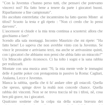
"Con la Juventus c'hanno perso tutti, che pensavi che potevamo
vincerci noi? Ha fatto bene a tenere da parte i giocatori buoni.
Riparliamone a fine campionato".
Ho ascoltato esterrefatta: che incantesimo ha fatto questo Mister ai
tifosi? Scuoto la testa e gli ripeto : "Non ci credo che lo pensi
davvero".
L'ascensore si chiude e la mia testa continua a scuotersi: allora che
giochiamo a fare?
Scendo alla sala montaggi. Incontro Maurizio che mi ripete: "Ha
fatto bene! Lo sapeva che non avrebbe vinto con la Juventus. Se
vince le prossime e arriviamo terzi, ma anche se arrivassimo quinti,
con i giocatori che abbiamo non pensi che abbia fatto un miracolo?"
Un Miracolo glielo riconosco. Ci ha tolto i sogni e la sana rabbia
per realizzarli.
Montate con una musica anni '70, la mia mente vede le immagini
delle 4 partite poker con protagonista in passivo la Roma: Cagliari,
Atalanta, Lecce e Juventus.
Manca la rabbia, quella che ti fa' andare oltre gli ostacoli. Quella
che spesso, spinge dove la realtà non concede chance. Quella
rabbia dei vincenti. Non se ne trova traccia nè tra i tifosi, nè, cosa
ben più grave, tra i giocatori.
Qualcuno sostiene che la colpa sia della scarsa bravura dei