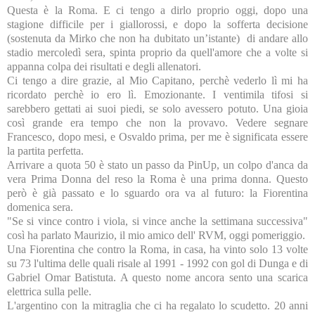
Questa è
la Roma. E
ci tengo a dirlo proprio oggi, dopo una
stagione difficile per i giallorossi, e dopo la sofferta decisione
(sostenuta da Mirko che non ha dubitato un’istante)
di andare allo
stadio mercoledì sera, spinta proprio da quell'amore che a volte si
appanna colpa dei risultati e degli allenatori.
Ci tengo a dire grazie, al Mio Capitano, perchè vederlo lì mi ha
ricordato perchè io ero lì. Emozionante. I ventimila tifosi si
sarebbero gettati ai suoi piedi, se solo avessero potuto. Una gioia
così grande era tempo che non la provavo. Vedere segnare
Francesco, dopo mesi, e Osvaldo prima, per me è significata essere
la partita perfetta.
Arrivare a quota 50 è stato un passo da PinUp, un colpo d'anca da
vera Prima Donna del reso
la Roma
è una prima donna. Questo
però è già passato e lo sguardo ora va al futuro:
la Fiorentina
domenica sera.
"Se si vince contro i viola, si vince anche la settimana successiva"
così ha parlato Maurizio, il mio amico dell' RVM, oggi pomeriggio.
Una Fiorentina che contro
la Roma
, in casa, ha vinto solo 13 volte
su
73 l
'ultima delle quali risale al 1991 - 1992 con gol di Dunga e di
Gabriel Omar Batistuta. A questo nome ancora sento una scarica
elettrica sulla pelle.
L'argentino con la mitraglia che ci ha regalato lo scudetto. 20 anni