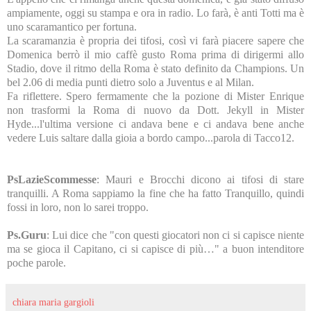
ampiamente, oggi su stampa e ora in radio. Lo farà, è anti Totti ma è
uno scaramantico per fortuna.
La scaramanzia è propria dei tifosi, così vi farà piacere sapere che
Domenica berrò il mio caffè gusto Roma prima di dirigermi allo
Stadio, dove il ritmo della Roma è stato definito da Champions. Un
bel 2.06 di media punti dietro solo a Juventus e al Milan.
Fa riflettere. Spero fermamente che la pozione di Mister Enrique
non trasformi
la Roma
di nuovo da Dott. Jekyll in Mister
Hyde...l'ultima versione ci andava bene e ci andava bene anche
vedere Luis saltare dalla gioia a bordo campo...parola di Tacco12.
PsLazieScommesse
: Mauri e Brocchi dicono ai tifosi di stare
tranquilli. A Roma sappiamo la fine che ha fatto Tranquillo, quindi
fossi in loro, non lo sarei troppo.
Ps.Guru
: Lui dice che "con questi giocatori non ci si capisce niente
ma se gioca il Capitano, ci si capisce di più…" a buon intenditore
poche parole.
chiara maria gargioli