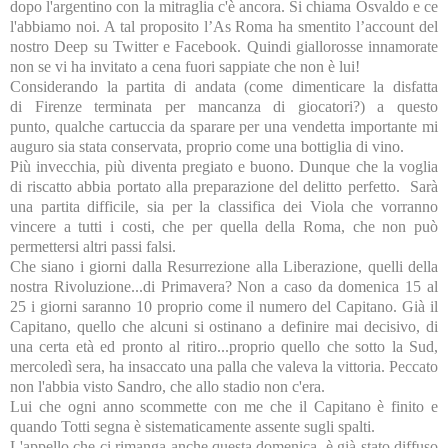
dopo l'argentino con la mitraglia c'è ancora. Si chiama Osvaldo e ce
l'abbiamo noi. A tal proposito l’As Roma ha smentito l’account del
nostro Deep su Twitter e Facebook. Quindi giallorosse innamorate
non se vi ha invitato a cena fuori sappiate che non è lui!
Considerando la partita di andata (come dimenticare la disfatta
di Firenze terminata per mancanza di giocatori?) a questo
punto, qualche cartuccia da sparare per una vendetta importante mi
auguro sia stata conservata, proprio come una bottiglia di vino.
Più invecchia, più diventa pregiato e buono. Dunque che la voglia
di riscatto abbia portato alla preparazione del delitto perfetto. Sarà
una partita difficile, sia per la classifica dei Viola che vorranno
vincere a tutti i costi, che per quella della Roma, che non può
permettersi altri passi falsi.
Che siano i giorni dalla Resurrezione alla Liberazione, quelli della
nostra Rivoluzione...di Primavera? Non a caso da domenica 15 al
25 i giorni saranno 10 proprio come il numero del Capitano. Già il
Capitano, quello che alcuni si ostinano a definire mai decisivo, di
una certa età ed pronto al ritiro...proprio quello che sotto
la Sud
,
mercoledì sera, ha insaccato una palla che valeva la vittoria. Peccato
non l'abbia visto Sandro, che allo stadio non c'era.
Lui che ogni anno scommette con me che il Capitano è finito e
quando Totti segna è sistematicamente assente sugli spalti.
L'appello che ci rimanga anche questa domenica, è già stato diffuso