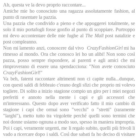
Ah, questa ve la devo proprio raccontare...
Amiche mie ho conosciuto una ragazza assolutamente fashion, al
punto di rasentare la pazzia.
Una pazzia che condivido a pieno e che appoggerei totalmente, se
solo il mio portafogli fosse gonfio al punto di scoppiare. Purtroppo
mi devo accontentare delle mie fughe al
The Mall
post natalizie e
post compleanno.
Non mi lamento anzi, conoscere dal vivo
CrazyFashionGirl
mi ha
rimesso al mondo. Ora che conosco lei ho un alibi! Non sono così
pazza, posso sempre rispondere, ai parenti e agli amici che mi
rimproverano di essere una spendacciona: "Non avete conosciuto
CrazyFashionGirl
!"
Va beh, fatemi raccontare altrimenti non ci capite nulla...dunque,
con questi saldi di febbraio c'erano degli sfizi che proprio mi volevo
togliere. Di solito a inizio stagione compio un giro per i miei negozi
preferiti e annoto nella mente i capi e gli accessori che
m'interessano. Questo dopo aver verificato fatto il mio cambio di
stagione i capi che ormai sono "vecchi" o "stretti" (raramente
"larghi"), metto tutto tra virgolette perché quelli sono termini che
noi donne usiamo ognuna a modo suo, spesso in maniera impropria.
Poi i capi, veramente urgenti, me li regalo subito, quelli più frivoli li
vado a ricercare dopo i saldi. Così due sabati fa ho deciso di visitare