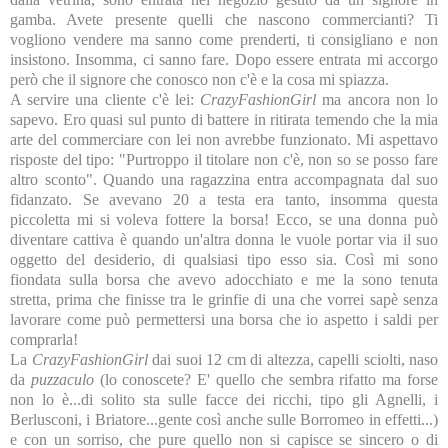
gamba. Avete presente quelli che nascono commercianti? Ti
vogliono vendere ma sanno come prenderti, ti consigliano e non
insistono. Insomma, ci sanno fare. Dopo essere entrata mi accorgo
però che il signore che conosco non c'è e la cosa mi spiazza.
A servire una cliente c'è lei:
CrazyFashionGirl
ma ancora non lo
sapevo. Ero quasi sul punto di battere in ritirata temendo che la mia
arte del commerciare con lei non avrebbe funzionato. Mi aspettavo
risposte del tipo: "Purtroppo il titolare non c'è, non so se posso fare
altro sconto". Quando una ragazzina entra accompagnata dal suo
fidanzato. Se avevano 20 a testa era tanto, insomma questa
piccoletta mi si voleva fottere la borsa! Ecco, se una donna può
diventare cattiva è quando un'altra donna le vuole portar via il suo
oggetto del desiderio, di qualsiasi tipo esso sia. Così mi sono
fiondata sulla borsa che avevo adocchiato e me la sono tenuta
stretta, prima che finisse tra le grinfie di una che vorrei sapè senza
lavorare come può permettersi una borsa che io aspetto i saldi per
comprarla!
La
CrazyFashionGirl
dai suoi 12 cm di altezza, capelli sciolti, naso
da
puzzaculo
(lo conoscete? E' quello che sembra rifatto ma forse
non lo è...di solito sta sulle facce dei ricchi, tipo gli Agnelli, i
Berlusconi, i Briatore...gente così anche sulle Borromeo in effetti...)
e con un sorriso, che pure quello non si capisce se sincero o di