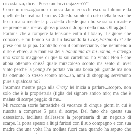
circostanza, dice: "Posso aiutarvi ragazze???"
Come in mezzogiorno di fuoco dai miei occhi escono fulmini e da
quelli della creatura fiamme. Chiedo subito il costo della borsa che
ho in mano mentre la piccoletta chiede quali borse siano rimaste e
ne prende una meravigliosa grossa il doppio della mia. Oltraggio!
Fortuna che a rompere la tensione entra il titolare, il signore che
conosco, e mi fiondo su di lui lasciando la
CrazyFashionGirl
alle
prese con la pupa. Contratto con il commerciante, che nemmeno a
dirlo è ebreo, alla maniera della
bonanima de mi nonna,
e ottengo
uno sconto maggiore di quello sul cartellino: ho vinto! Non è che
abbia ottenuto chissà quale miracoloso sconto ma sento di aver
vinto perché la
young
s'è portata via una borsa più grande ma non
ha ottenuto lo stesso sconto mio...ah, anni di shopping serviranno
pure a qualcosa no?
Insomma mentre pago alla
Crazy
lei inizia a parlare...scopro, non
solo che è la proprietaria (figlia del signore amico mio) ma che è
malata di scarpe peggio di me...
Mi racconta storie fantastiche di vacanze di cinque giorni in cui è
riuscita a comprare 5 paia di scarpe. Del fatto che questa sua
ossessione, facilitata dall'essere la proprietaria di un negozio di
scarpe, la porta spesso a litigi furiosi con il suo compagno e con sua
madre che una volta l'ha mollata fuori casa quando ha saputo che