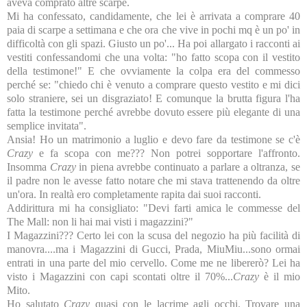
aveva comprato altre scarpe.
Mi ha confessato, candidamente, che lei è arrivata a comprare 40
paia di scarpe a settimana e che ora che vive in pochi mq è un po' in
difficoltà con gli spazi. Giusto un po'... Ha poi allargato i racconti ai
vestiti confessandomi che una volta: "ho fatto scopa con il vestito
della testimone!" E che ovviamente la colpa era del commesso
perché se: "chiedo chi è venuto a comprare questo vestito e mi dici
solo straniere, sei un disgraziato! E comunque la brutta figura l'ha
fatta la testimone perché avrebbe dovuto essere più elegante di una
semplice invitata".
Ansia! Ho un matrimonio a luglio e devo fare da testimone se c'è
Crazy
e fa scopa con me??? Non potrei sopportare l'affronto.
Insomma
Crazy
in piena avrebbe continuato a parlare a oltranza, se
il padre non le avesse fatto notare che mi stava trattenendo da oltre
un'ora. In realtà ero completamente rapita dai suoi racconti.
Addirittura mi ha consigliato: "Devi farti amica le commesse del
The Mall: non li hai mai visti i magazzini?"
I Magazzini??? Certo lei con la scusa del negozio ha più facilità di
manovra....ma i Magazzini di Gucci, Prada, MiuMiu...sono ormai
entrati in una parte del mio cervello. Come me ne libererò? Lei ha
visto i Magazzini con capi scontati oltre il 70%...
Crazy
è il mio
Mito.
Ho salutato
Crazy
quasi con le lacrime agli occhi. Trovare una