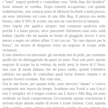
i "miei" negozi preferiti e controllare cosa "della lista dei desideri"
fosse rimasto in vendita. Dopo essermi accaparrata, con grande
soddisfazione, una camicia jeans di
MaisonClochard
a metà prezzo,
mi sono informata sul costo di una
Mia Bag
. Il prezzo era molto
buono, oltre il 50% di sconto, ma non mi convinceva la fantasia.
Altra regola che applico sempre: mai comprare qualcosa solo
perché è a buon prezzo, deve piacermi! Altrimenti sono solo soldi
buttati. Quello che mi manda in brodo di giuggiole invece è aver
messo a segno un ottimo affare. Così con un: "In caso ripasso per la
borsa", ho deciso di dirigermi verso un negozio di scarpe nelle
vicinanze.
Il mio obiettivo era diventato: gli stivaletti neri di pelle, per sostituire
quelli che sto distruggendo da quasi un anno. Non solo però, questo
negozio di scarpe ha in vetrina, da molti mesi, le borse di
L'Aura
,
una casa di moda italiana che mi piace molto, quindi l'obiettivo
subdolo era quello di controllare quali borse fossero rimaste e di
quanto fossero scontate. Hai visto mai...
Ora le mie borse, per quanto belle, sono davvero "datate" e volevo
comprarne una nuova da tempo. Sostituire una Fendi o una Gucci
non è semplice ed è troppo costoso ma
L'Aura
e
Mia Bag
mi sono
sembrate un buon compromesso. Ovviamente questa conclusione è
arrivata dopo attento studio di riviste e icone fashion. Così, ispirata
dalla vetrina, sono entrata nel negozio gestito da un signore in