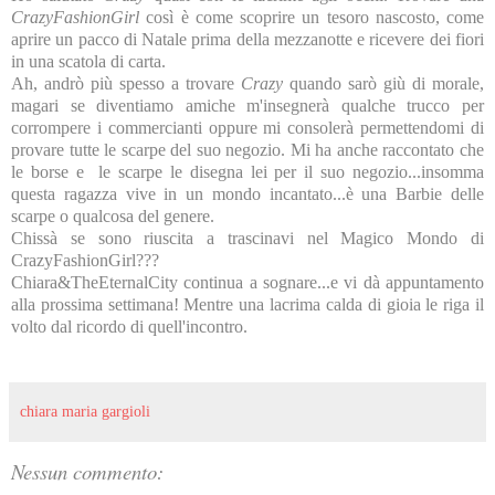
CrazyFashionGirl
così è come scoprire un tesoro nascosto, come
aprire un pacco di Natale prima della mezzanotte e ricevere dei fiori
in una scatola di carta.
Ah, andrò più spesso a trovare
Crazy
quando sarò giù di morale,
magari se diventiamo amiche m'insegnerà qualche trucco per
corrompere i commercianti oppure mi consolerà permettendomi di
provare tutte le scarpe del suo negozio. Mi ha anche raccontato che
le borse e le scarpe le disegna lei per il suo negozio...insomma
questa ragazza vive in un mondo incantato...è una Barbie delle
scarpe o qualcosa del genere.
Chissà se sono riuscita a trascinavi nel Magico Mondo di
CrazyFashionGirl???
Chiara&TheEternalCity continua a sognare...e vi dà appuntamento
alla prossima settimana! Mentre una lacrima calda di gioia le riga il
volto dal ricordo di quell'incontro.
chiara maria gargioli
Nessun commento: