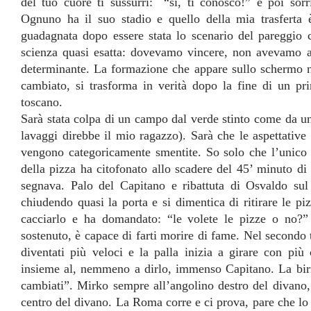
del tuo cuore ti sussurri: “si, ti conosco!” e poi sorr
Ognuno ha il suo stadio e quello della mia trasferta 
guadagnata dopo essere stata lo scenario del pareggio 
scienza quasi esatta: dovevamo vincere, non avevamo al
determinante. La formazione che appare sullo schermo n
cambiato, si trasforma in verità dopo la fine di un p
toscano.
Sarà stata colpa di un campo dal verde stinto come da un
lavaggi direbbe il mio ragazzo). Sarà che le aspettative
vengono categoricamente smentite. So solo che l’unico 
della pizza ha citofonato allo scadere del
45’
minuto di 
segnava. Palo del Capitano e ribattuta di Osvaldo su
chiudendo quasi la porta e si dimentica di ritirare le p
cacciarlo e ha domandato: “le volete le pizze o no?” 
sostenuto, è capace di farti morire di fame. Nel secondo
diventati più veloci e la palla inizia a girare con pi
insieme al, nemmeno a dirlo, immenso Capitano. La birr
cambiati”. Mirko sempre all’angolino destro del divano, 
centro del divano.
La Roma
corre e ci prova, pare che lo