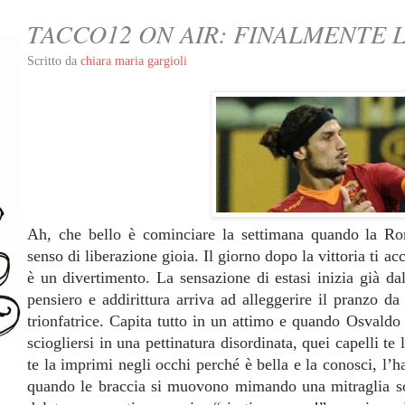
TACCO12 ON AIR: FINALMENTE L
Scritto da
chiara maria gargioli
Ah, che bello è cominciare la settimana quando
la R
senso di liberazione gioia. Il giorno dopo la vittoria ti ac
è un divertimento. La sensazione di estasi inizia già da
pensiero e addirittura arriva ad alleggerire il pranzo d
trionfatrice. Capita tutto in un attimo e quando Osvaldo 
sciogliersi in una pettinatura disordinata, quei capelli te 
te la imprimi negli occhi perché è bella e la conosci, l’h
quando le braccia si muovono mimando una mitraglia sott