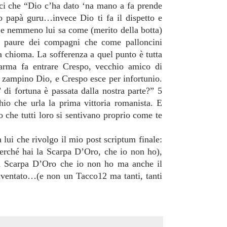
nci che “Dio c’ha dato ‘na mano a fa prende
io papà guru…invece Dio ti fa il dispetto e
si e nemmeno lui sa come (merito della botta)
le paure dei compagni che come palloncini
la chioma. La sofferenza a quel punto è tutta
Parma fa entrare Crespo, vecchio amico di
o zampino Dio, e Crespo esce per infortunio.
di fortuna è passata dalla nostra parte?” 5
io che urla la prima vittoria romanista. E
to che tutti loro si sentivano proprio come te
lui che rivolgo il mio post scriptum finale:
perché hai
la Scarpa
D
’Oro, che io non ho),
a Scarpa
D
’Oro che io non ho ma anche il
nventato…(e non un Tacco12 ma tanti, tanti