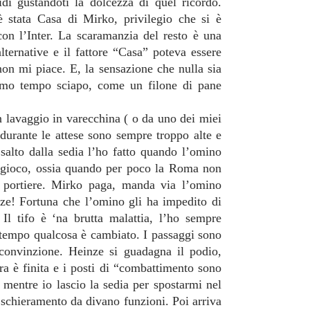
idi gustandoti la dolcezza di quel ricordo.
è stata Casa di Mirko, privilegio che si è
con l’Inter. La scaramanzia del resto è una
ternative e il fattore “Casa” poteva essere
on mi piace. E, la sensazione che nulla sia
rimo tempo sciapo, come un filone di pane
 lavaggio in varecchina ( o da uno dei miei
 durante le attese sono sempre troppo alte e
salto dalla sedia l’ho fatto quando l’omino
gioco, ossia quando per poco
la Roma
non
l portiere. Mirko paga, manda via l’omino
izze! Fortuna che l’omino gli ha impedito di
Il tifo è ‘na brutta malattia, l’ho sempre
 tempo qualcosa è cambiato. I passaggi sono
ù convinzione. Heinze si guadagna il podio,
a è finita e i posti di “combattimento sono
mentre io lascio la sedia per spostarmi nel
 schieramento da divano funzioni. Poi arriva