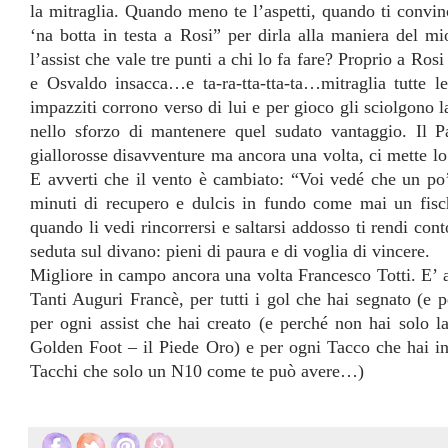
la mitraglia. Quando meno te l’aspetti, quando ti convi
‘na botta in testa a Rosi” per dirla alla maniera del m
l’assist che vale tre punti a chi lo fa fare? Proprio a Ro
e Osvaldo insacca…e ta-ra-tta-tta-ta…mitraglia tutte 
impazziti corrono verso di lui e per gioco gli sciolgono 
nello sforzo di mantenere quel sudato vantaggio. Il 
giallorosse disavventure ma ancora una volta, ci mette l
E avverti che il vento è cambiato: “Voi vedé che un po’ 
minuti di recupero e dulcis in fundo come mai un fisch
quando li vedi rincorrersi e saltarsi addosso ti rendi con
seduta sul divano: pieni di paura e di voglia di vincere.
Migliore in campo ancora una volta Francesco Totti. E’ a 
Tanti Auguri Francè, per tutti i gol che hai segnato (e 
per ogni assist che hai creato (e perché non hai solo
l
Golden Foot – il Piede Oro) e per ogni Tacco che hai i
Tacchi che solo un N10 come te può avere…)