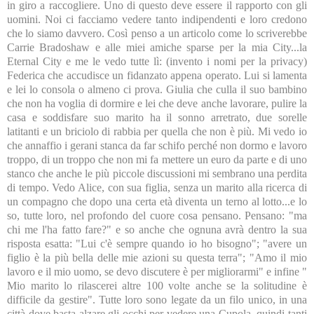
in giro a raccogliere. Uno di questo deve essere il rapporto con gli
uomini. Noi ci facciamo vedere tanto indipendenti e loro credono
che lo siamo davvero. Così penso a un articolo come lo scriverebbe
Carrie Bradoshaw e alle miei amiche sparse per la mia City...la
Eternal City e me le vedo tutte lì: (invento i nomi per la privacy)
Federica che accudisce un fidanzato appena operato. Lui si lamenta
e lei lo consola o almeno ci prova. Giulia che culla il suo bambino
che non ha voglia di dormire e lei che deve anche lavorare, pulire la
casa e soddisfare suo marito ha il sonno arretrato, due sorelle
latitanti e un briciolo di rabbia per quella che non è più. Mi vedo io
che annaffio i gerani stanca da far schifo perché non dormo e lavoro
troppo, di un troppo che non mi fa mettere un euro da parte e di uno
stanco che anche le più piccole discussioni mi sembrano una perdita
di tempo. Vedo Alice, con sua figlia, senza un marito alla ricerca di
un compagno che dopo una certa età diventa un terno al lotto...e lo
so, tutte loro, nel profondo del cuore cosa pensano. Pensano: "ma
chi me l'ha fatto fare?" e so anche che ognuna avrà dentro la sua
risposta esatta: "Lui c'è sempre quando io ho bisogno"; "avere un
figlio è la più bella delle mie azioni su questa terra"; "Amo il mio
lavoro e il mio uomo, se devo discutere è per migliorarmi" e infine "
Mio marito lo rilascerei altre 100 volte anche se la solitudine è
difficile da gestire". Tutte loro sono legate da un filo unico, in una
città dove basta alzare gli occhi per vedere una Cupola, quindi tanti