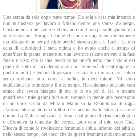
Una serata da sola dopo tanto tempo. Da sola a casa mia intendo e
non in trasferta per lavoro a Milano dentro una stanza d'albergo.
Così me ne sto nel centro del divano con il mio pc sulle gambe e in
sottofondo una Europa League che non m'appartiene direttamente
ma m'appartiene per principio perché stasera gioca la Lazie. La mia
cena di carboidrati è stata ottima e ho avuto anche il tempo di
annaffiare le piante, mettere su una lavatrice (siamo arrivati alla fase
finale e visto che la mia lavatrice ha un'età temo che i vicini del
piano di sotto mi uccideranno se non terminerà di centrifugare in
pochi minuti!) e tentare di passarmi lo smalto di nuovo con calma
senza rovinare tutto, come al solito, in dieci minuti. Mi sento
soddisfatta ho ottimizzato il mio tempo. Ho chiamato una mia cara
amica che aveva bisogno di me (e io un po' di lei) e mentre
annaffiavo i miei gerani fucsia mi tornava in mente una recensione
di un libro scritta da Miriam Mafai su la Repubblica di oggi.
L'argomento trattato era un libro che raccontava le storie di alcune
donne. La Mafai analizzava la donna dal punto di vista sociologico
e affrontava la tematica del corpo, tanto cara al mio capo Gad.
Diceva di come la rivoluzione femminile abbia infranto dei tabù e,
nello stesso tempo, dei cocci che da questi frantumi andiamo ancora