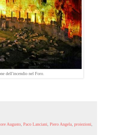
ne dell'incendio nel Foro.
tore Augusto
,
Paco Lanciani
,
Piero Angela
,
proiezioni
,