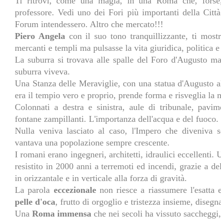
Ti ritrovi, come una magia, in una Roma che, forse,
professore. Vedi uno dei Fori più importanti della Città
Forum intendessero. Altro che mercato!!!
Piero Angela
con il suo tono tranquillizzante, ti most
mercanti e templi ma pulsasse la vita giuridica, politica e
La suburra si trovava alle spalle del Foro d'Augusto ma 
suburra viveva.
Una Stanza delle Meraviglie, con una statua d'Augusto alt
era il tempio vero e proprio, prende forma e risveglia la 
Colonnati a destra e sinistra, aule di tribunale, pavi
fontane zampillanti. L'importanza dell'acqua e del fuoco.
Nulla veniva lasciato al caso, l'Impero che diveniva 
vantava una popolazione sempre crescente.
I romani erano ingegneri, architetti, idraulici eccellenti
resistito in 2000 anni a terremoti ed incendi, grazie a d
in orizzantale e in verticale alla forza di gravità.
La parola
eccezionale
non riesce a riassumere l'esatta
pelle d'oca
, frutto di orgoglio e tristezza insieme, disegn
Una
Roma immensa
che nei secoli ha vissuto saccheggi