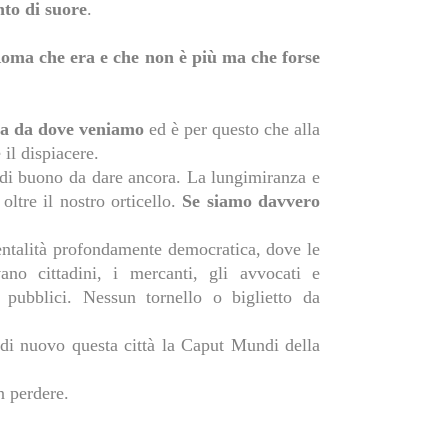
to di suore
.
Roma che era e che non è più ma che forse
ega da dove veniamo
ed è per questo che alla
 il dispiacere.
di buono da dare ancora. La lungimiranza e
oltre il nostro orticello.
Se siamo davvero
entalità profondamente democratica, dove le
vano cittadini, i mercanti, gli avvocati e
i pubblici. Nessun tornello o biglietto da
di nuovo questa città la Caput Mundi della
n perdere.