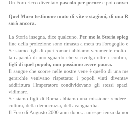
Un Foro ricco diventato
pascolo per pecore
e poi
conven
Quel Muro testimone muto di vite e stagioni, di una 
sarà ancora.
La Storia insegna, dice qualcuno.
Per me la Storia spi
fine della proiezione sono rimasta a metà tra l'orogoglio e
Se siamo figli di quei romani abbiamo veramente molto 
la capacità di uno sguardo che si rivolga oltre i confini, 
figli di quel popolo, non possiamo avere paura.
Il sangue che scorre nelle nostre vene è quello di una m
gerarchie venivano rispettate: i popoli vinti diventa
addirittura l'Imperatore condividevano gli stessi spaz
vidimare.
Se siamo figli di Roma abbiamo una missione: rendere 
cultura, della democrazia, dell'avanguardia.
Il Foro di Augusto 2000 anni dopo... un'esperienza da no