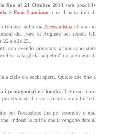
le fino al 21 Ottobre 2014
sarà possibile
ela
e
Paco Lanciano
, con il patrocinio di
un filmato, sulla
via Alessandrina
all'interno
amenti del Foro di Augusto nei secoli. Gli
e 22 e alle 23.
fatti non avendo prenotato prima sono stata
trebbe calargli la palpebra" mi permetto di
ia a cielo e a occhi aperti. Quello che fino a
a i protagonisti e i luoghi
. Il grosso muro
roiettate su di esso ricostruzioni ed effetti
uite per l'occasione (un po' scomode e mal
one, indossi le cuffie che ti vengono date al