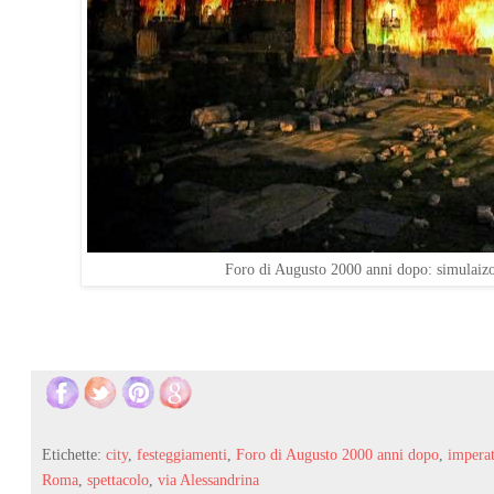
Foro di Augusto 2000 anni dopo: simulaizo
Etichette:
city
,
festeggiamenti
,
Foro di Augusto 2000 anni dopo
,
impera
Roma
,
spettacolo
,
via Alessandrina