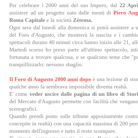
Per celebrare i 2000 anni del suo Impero, dal
22 Apri
assistere ad un progetto nato dalle menti di
Piero Ang
Roma Capitale
e la società
Zètema.
Ogni sera dal lunedì alla domenica si potrà assistere a 
del Foro d'Augusto, che mostrerà la nascita e i cambi
spettacoli durano 40 minuti circa hanno inizio alle 21, all
Martedì scorso ho preso parte all'ultimo spettacolo, in
fortunata a trovare qualcosa, e se qualcuno teme che "po
tranquillizzarlo: nessuno sbaglio.
Il Foro di Augusto 2000
anni dopo
è una lezione di stor
qualche anno fa sembrava impossibile diventa realtà.
E' come
veder uscire dalle pagina di un libro di Stori
del Mercato d'Augusto permette con facilità che vengano p
scenografici.
Quando prendi posto sulle tribune appositamente costr
concepite in realtà) con una capacità massima di 200 pers
momento dell'ingresso e tutto il resto scompare.