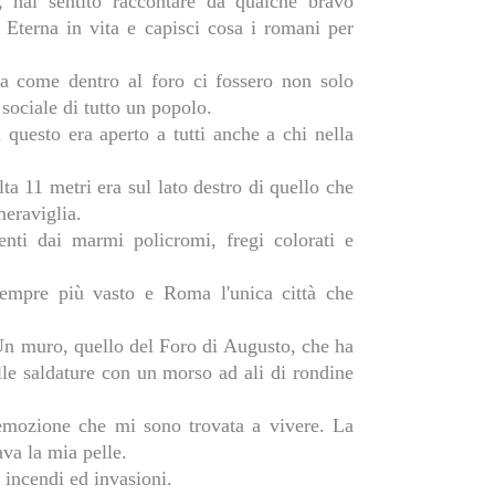
 hai sentito raccontare da qualche bravo
 Eterna in vita e capisci cosa i romani per
ra come dentro al foro ci fossero non solo
 sociale di tutto un popolo.
questo era aperto a tutti anche a chi nella
a 11 metri era sul lato destro di quello che
meraviglia.
menti dai marmi policromi, fregi colorati e
sempre più vasto e Roma l'unica città che
. Un muro, quello del Foro di Augusto, che ha
elle saldature con un morso ad ali di rondine
 emozione che mi sono trovata a vivere. La
ava la mia pelle.
, incendi ed invasioni.