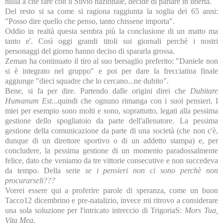
nulla a che fare con il Silvio nazionale, decide di parlare in libertà.
Del resto si sa come si ragiona raggiunta la soglia dei 65 anni:
"Posso dire quello che penso, tanto chissene importa".
Oddio in realtà questa sembra più la conclusione di un matto ma
tanto e'. Così oggi grandi titoli sui giornali perché i nostri
personaggi del giorno hanno deciso di spararla grossa.
Zeman ha continuato il tiro al suo bersaglio preferito: "Daniele non
si è integrato nel gruppo" e poi per dare la frecciatina finale
aggiunge "dieci squadre che lo cercano...ne dubito".
Bene, si fa per dire. Partendo dalle origini direi che
Dubitare
Humanum Est.
..quindi che ognuno rimanga con i suoi pensieri. I
miei per esempio sono molti e sono, soprattutto, legati alla pessima
gestione dello spogliatoio da parte dell'allenatore. La pessima
gestione della comunicazione da parte di una società (che non c'è,
dunque di un direttore sportivo o di un addetto stampa) e, per
concludere, la pessima gestione di un momento paradossalmente
felice, dato che veniamo da tre vittorie consecutive e non succedeva
da tempo. Della serie
se i pensieri non ci sono perchè non
procurarseli???
Vorrei essere qui a proferire parole di speranza, come un buon
Tacco12 dicembrino e pre-natalizio, invece mi ritrovo a considerare
una sola soluzione per l'intricato intreccio di TrigoriaS:
Mors Tua,
Vita Mea
.