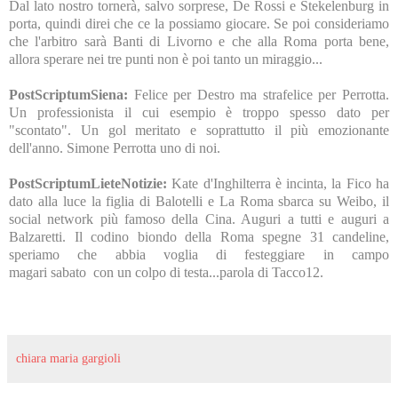
Dal lato nostro tornerà, salvo sorprese, De Rossi e Stekelenburg in
porta, quindi direi che ce la possiamo giocare. Se poi consideriamo
che l'arbitro sarà Banti di Livorno e che alla Roma porta bene,
allora sperare nei tre punti non è poi tanto un miraggio...
PostScriptumSiena:
Felice per Destro ma strafelice per Perrotta.
Un professionista il cui esempio è troppo spesso dato per
"scontato". Un gol meritato e soprattutto il più emozionante
dell'anno. Simone Perrotta uno di noi.
PostScriptumLieteNotizie:
Kate d'Inghilterra è incinta, la Fico ha
dato alla luce la figlia di Balotelli e La Roma sbarca su Weibo, il
social network più famoso della Cina. Auguri a tutti e auguri a
Balzaretti. Il codino biondo della Roma spegne 31 candeline,
speriamo che abbia voglia di festeggiare in campo
magari sabato con un colpo di testa...parola di Tacco12.
chiara maria gargioli