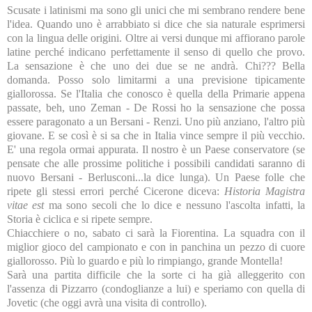
Scusate i latinismi ma sono gli unici che mi sembrano rendere bene
l'idea. Quando uno è arrabbiato si dice che sia naturale esprimersi
con la lingua delle origini. Oltre ai versi dunque mi affiorano parole
latine perché indicano perfettamente il senso di quello che provo.
La sensazione è che uno dei due se ne andrà. Chi??? Bella
domanda. Posso solo limitarmi a una previsione tipicamente
giallorossa. Se l'Italia che conosco è quella della Primarie appena
passate, beh, uno Zeman - De Rossi ho la sensazione che possa
essere paragonato a un Bersani - Renzi. Uno più anziano, l'altro più
giovane. E se così è si sa che in Italia vince sempre il più vecchio.
E' una regola ormai appurata. Il nostro è un Paese conservatore (se
pensate che alle prossime politiche i possibili candidati saranno di
nuovo Bersani - Berlusconi...la dice lunga). Un Paese folle che
ripete gli stessi errori perché Cicerone diceva:
Historia Magistra
vitae est
ma sono secoli che lo dice e nessuno l'ascolta infatti, la
Storia è ciclica e si ripete sempre.
Chiacchiere o no, sabato ci sarà la Fiorentina. La squadra con il
miglior gioco del campionato e con in panchina un pezzo di cuore
giallorosso. Più lo guardo e più lo rimpiango, grande Montella!
Sarà una partita difficile che la sorte ci ha già alleggerito con
l'assenza di Pizzarro (condoglianze a lui) e speriamo con quella di
Jovetic (che oggi avrà una visita di controllo).