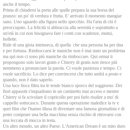
anche il tempo.
Prima di chiudersi la porta alle spalle prepara la sua borsa del
pranzo: un po' di verdura e frutta. E' arrivato il momento mangiar
sano. Uno sguardo alla figura nello specchio. Ha l'aria di chi è
preoccupato. La felicità si abbraccia alla serenità e soprattutto a
un'età in cui non bisognava fare i conti con scadenze, mutui,
bollette.
Ride di una gioia intrinseca, di quella che una persona ha per dna
e per fortuna. Rimboccarsi le maniche non è mai stato un problema
ma qui non ci sono più maniche da rimboccare. Qui ormai ti
propongono solo lavori gratis e Chierry di gratis non riesce più
nemmeno a pronunciare la parola. Ci vuole pazienza e tempo. Ci
vuole sacrificio. Lo dice per convincersi che tutto andrà a posto e
quando, non è dato saperlo.
Una luce fioca filtra tra le tende bianco sporco del soggiorno. Dei
fiori appassiti s'inquadrano in un caminetto mai acceso e mentre
Chierry si fa scivolare il copricollo per poi farlo risalire a mo' di
cappello sottocasco. Durante questa operazione maledice la tv e
quei film che l'hanno illusa di diventare una famosa giornalista e di
poter comprare una bella macchina senza rischio di ritrovarsi con
una leccata di mucca in testa.
Un altro mondo, un altro Paese. L'American Dream è un mito duro