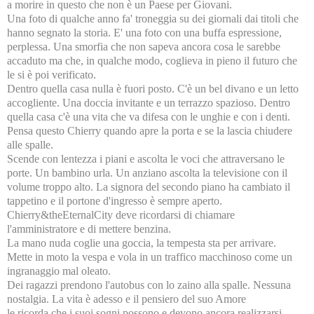
a morire in questo che non è un Paese per Giovani.
Una foto di qualche anno fa' troneggia su dei giornali dai titoli che
hanno segnato la storia. E' una foto con una buffa espressione,
perplessa. Una smorfia che non sapeva ancora cosa le sarebbe
accaduto ma che, in qualche modo, coglieva in pieno il futuro che
le si è poi verificato.
Dentro quella casa nulla è fuori posto. C'è un bel divano e un letto
accogliente. Una doccia invitante e un terrazzo spazioso. Dentro
quella casa c'è una vita che va difesa con le unghie e con i denti.
Pensa questo Chierry quando apre la porta e se la lascia chiudere
alle spalle.
Scende con lentezza i piani e ascolta le voci che attraversano le
porte. Un bambino urla. Un anziano ascolta la televisione con il
volume troppo alto. La signora del secondo piano ha cambiato il
tappetino e il portone d'ingresso è sempre aperto.
Chierry&theEternalCity deve ricordarsi di chiamare
l'amministratore e di mettere benzina.
La mano nuda coglie una goccia, la tempesta sta per arrivare.
Mette in moto la vespa e vola in un traffico macchinoso come un
ingranaggio mal oleato.
Dei ragazzi prendono l'autobus con lo zaino alla spalle. Nessuna
nostalgia. La vita è adesso e il pensiero del suo Amore
le ricorda che i suoi sogni possono e devono ancora realizzarsi.