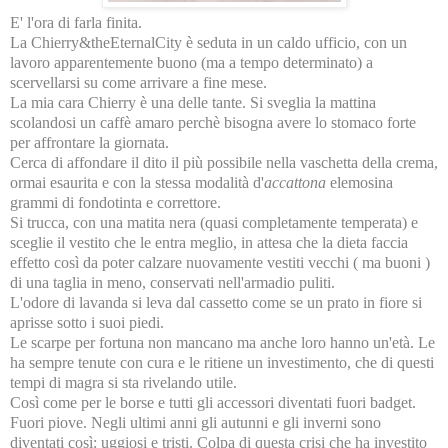
E' l'ora di farla finita.
La Chierry&theEternalCity è seduta in un caldo ufficio, con un
lavoro apparentemente buono (ma a tempo determinato) a
scervellarsi su come arrivare a fine mese.
La mia cara Chierry è una delle tante. Si sveglia la mattina
scolandosi un caffè amaro perchè bisogna avere lo stomaco forte
per affrontare la giornata.
Cerca di affondare il dito il più possibile nella vaschetta della crema,
ormai esaurita e con la stessa modalità d'
accattona
elemosina
grammi di fondotinta e correttore.
Si trucca, con una matita nera (quasi completamente temperata) e
sceglie il vestito che le entra meglio, in attesa che la dieta faccia
effetto così da poter calzare nuovamente vestiti vecchi ( ma buoni )
di una taglia in meno, conservati nell'armadio puliti.
L'odore di lavanda si leva dal cassetto come se un prato in fiore si
aprisse sotto i suoi piedi.
Le scarpe per fortuna non mancano ma anche loro hanno un'età. Le
ha sempre tenute con cura e le ritiene un investimento, che di questi
tempi di magra si sta rivelando utile.
Così come per le borse e tutti gli accessori diventati fuori badget.
Fuori piove. Negli ultimi anni gli autunni e gli inverni sono
diventati così: uggiosi e tristi. Colpa di questa crisi che ha investito