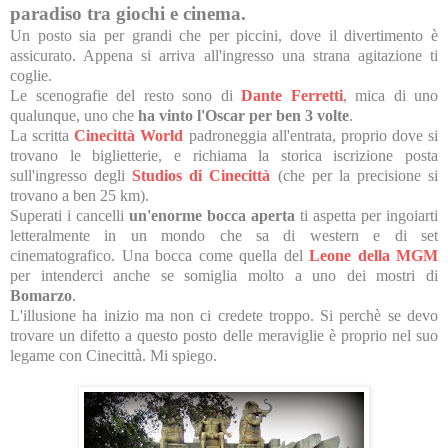
paradiso tra giochi e cinema.
Un posto sia per grandi che per piccini, dove il divertimento è
assicurato. Appena si arriva all'ingresso una strana agitazione ti
coglie.
Le scenografie del resto sono di
Dante Ferretti
, mica di uno
qualunque, uno che
ha vinto l'Oscar per ben 3 volte
.
La scritta
Cinecittà World
padroneggia all'entrata, proprio dove si
trovano le biglietterie, e richiama la storica iscrizione posta
sull'ingresso degli
Studios di Cinecittà
(che per la precisione si
trovano a ben 25 km).
Superati i cancelli
un'enorme bocca aperta
ti aspetta per ingoiarti
letteralmente in un mondo che sa di western e di set
cinematografico. Una bocca come quella del
Leone della MGM
per intenderci anche se somiglia molto a uno dei mostri di
Bomarzo
.
L'illusione ha inizio ma non ci credete troppo. Si perchè se devo
trovare un difetto a questo posto delle meraviglie è proprio nel suo
legame con Cinecittà. Mi spiego.