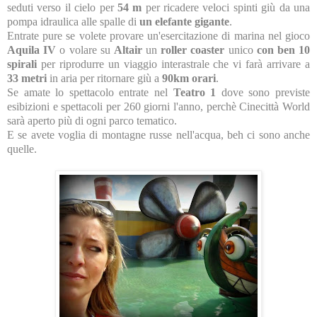
seduti verso il cielo per
54 m
per ricadere veloci spinti giù da una
pompa idraulica alle spalle di
un elefante gigante
.
Entrate pure se volete provare un'esercitazione di marina nel gioco
Aquila IV
o volare su
Altair
un
roller coaster
unico
con ben 10
spirali
per riprodurre un viaggio interastrale che vi farà arrivare a
33 metri
in aria per ritornare giù a
90km orari
.
Se amate lo spettacolo entrate nel
Teatro 1
dove sono previste
esibizioni e spettacoli per 260 giorni l'anno, perchè Cinecittà World
sarà aperto più di ogni parco tematico.
E se avete voglia di montagne russe nell'acqua, beh ci sono anche
quelle.