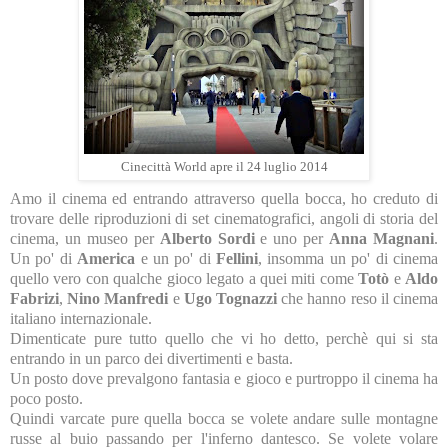
Cinecittà World apre il 24 luglio 2014
Amo il cinema ed entrando attraverso quella bocca, ho creduto di
trovare delle riproduzioni di set cinematografici, angoli di storia del
cinema, un museo per
Alberto Sordi
e uno per
Anna Magnani
.
Un po' di
America
e un po' di
Fellini
, insomma un po' di cinema
quello vero con qualche gioco legato a quei miti come
Totò
e
Aldo
Fabrizi
,
Nino Manfredi
e
Ugo Tognazzi
che hanno reso il cinema
italiano internazionale.
Dimenticate pure tutto quello che vi ho detto, perchè qui si sta
entrando in un parco dei divertimenti e basta.
Un posto dove prevalgono fantasia e gioco e purtroppo il cinema ha
poco posto.
Quindi varcate pure quella bocca se volete andare sulle montagne
russe al buio passando per l'inferno dantesco. Se volete volare