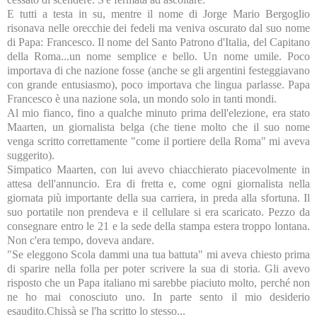
E tutti a testa in su, mentre il nome di Jorge Mario Bergoglio
risonava nelle orecchie dei fedeli ma veniva oscurato dal suo nome
di Papa: Francesco. Il nome del Santo Patrono d'Italia, del Capitano
della Roma...un nome semplice e bello. Un nome umile. Poco
importava di che nazione fosse (anche se gli argentini festeggiavano
con grande entusiasmo), poco importava che lingua parlasse. Papa
Francesco è una nazione sola, un mondo solo in tanti mondi.
Al mio fianco, fino a qualche minuto prima dell'elezione, era stato
Maarten, un giornalista belga (che tiene molto che il suo nome
venga scritto correttamente "come il portiere della Roma" mi aveva
suggerito).
Simpatico Maarten, con lui avevo chiacchierato piacevolmente in
attesa dell'annuncio. Era di fretta e, come ogni giornalista nella
giornata più importante della sua carriera, in preda alla sfortuna. Il
suo portatile non prendeva e il cellulare si era scaricato. Pezzo da
consegnare entro le 21 e la sede della stampa estera troppo lontana.
Non c'era tempo, doveva andare.
"Se eleggono Scola dammi una tua battuta" mi aveva chiesto prima
di sparire nella folla per poter scrivere la sua di storia. Gli avevo
risposto che un Papa italiano mi sarebbe piaciuto molto, perché non
ne ho mai conosciuto uno. In parte sento il mio desiderio
esaudito.Chissà se l'ha scritto lo stesso...