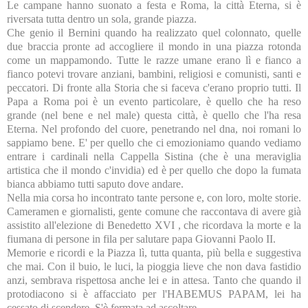
Le campane hanno suonato a festa e Roma, la città Eterna, si è
riversata tutta dentro un sola, grande piazza.
Che genio il Bernini quando ha realizzato quel colonnato, quelle
due braccia pronte ad accogliere il mondo in una piazza rotonda
come un mappamondo. Tutte le razze umane erano lì e fianco a
fianco potevi trovare anziani, bambini, religiosi e comunisti, santi e
peccatori. Di fronte alla Storia che si faceva c'erano proprio tutti. Il
Papa a Roma poi è un evento particolare, è quello che ha reso
grande (nel bene e nel male) questa città, è quello che l'ha resa
Eterna. Nel profondo del cuore, penetrando nel dna, noi romani lo
sappiamo bene. E' per quello che ci emozioniamo quando vediamo
entrare i cardinali nella Cappella Sistina (che è una meraviglia
artistica che il mondo c'invidia) ed è per quello che dopo la fumata
bianca abbiamo tutti saputo dove andare.
Nella mia corsa ho incontrato tante persone e, con loro, molte storie.
Cameramen e giornalisti, gente comune che raccontava di avere già
assistito all'elezione di Benedetto XVI , che ricordava la morte e la
fiumana di persone in fila per salutare papa Giovanni Paolo II.
Memorie e ricordi e la Piazza lì, tutta quanta, più bella e suggestiva
che mai. Con il buio, le luci, la pioggia lieve che non dava fastidio
anzi, sembrava rispettosa anche lei e in attesa. Tanto che quando il
protodiacono si è affacciato per l'HABEMUS PAPAM, lei ha
cessato di scendere. S'è fermata ad ascoltare.