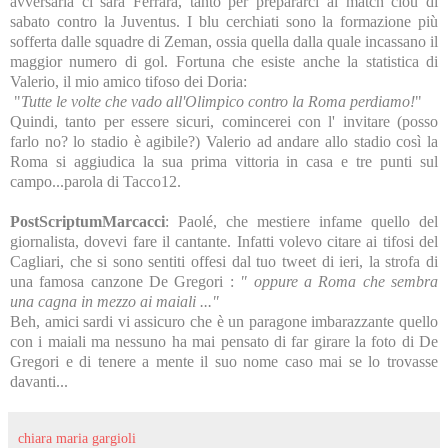
avversaria ci sarà Ferrara, tanto per prepararci al match clou di
sabato contro la Juventus. I blu cerchiati sono la formazione più
sofferta dalle squadre di Zeman, ossia quella dalla quale incassano il
maggior numero di gol. Fortuna che esiste anche la statistica di
Valerio, il mio amico tifoso dei Doria:
"
Tutte le volte che vado all'Olimpico contro la Roma perdiamo!
"
Quindi, tanto per essere sicuri, comincerei con l' invitare (posso
farlo no? lo stadio è agibile?) Valerio ad andare allo stadio così la
Roma si aggiudica la sua prima vittoria in casa e tre punti sul
campo...parola di Tacco12.
PostScriptumMarcacci
: Paolé, che mestiere infame quello del
giornalista, dovevi fare il cantante. Infatti volevo citare ai tifosi del
Cagliari, che si sono sentiti offesi dal tuo tweet di ieri, la strofa di
una famosa canzone De Gregori :
" oppure a Roma che sembra
una cagna in mezzo ai maiali ..."
Beh, amici sardi vi assicuro che è un paragone imbarazzante quello
con i maiali ma nessuno ha mai pensato di far girare la foto di De
Gregori e di tenere a mente il suo nome caso mai se lo trovasse
davanti...
chiara maria gargioli