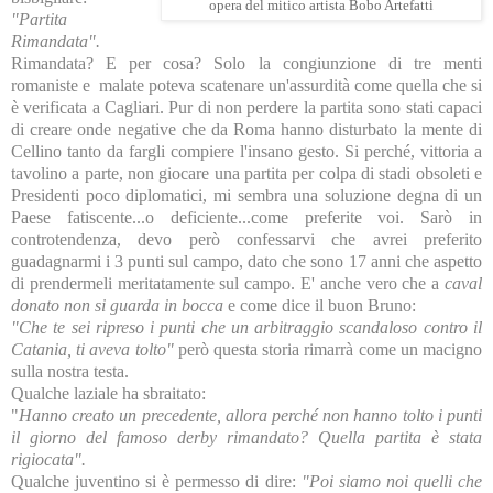
opera del mitico artista Bobo Artefatti
"Partita
Rimandata".
Rimandata? E per cosa? Solo la congiunzione di tre menti
romaniste e malate poteva scatenare un'assurdità come quella che si
è verificata a Cagliari. Pur di non perdere la partita sono stati capaci
di creare onde negative che da Roma hanno disturbato la mente di
Cellino tanto da fargli compiere l'insano gesto. Si perché, vittoria a
tavolino a parte, non giocare una partita per colpa di stadi obsoleti e
Presidenti poco diplomatici, mi sembra una soluzione degna di un
Paese fatiscente...o deficiente...come preferite voi. Sarò in
controtendenza, devo però confessarvi che avrei preferito
guadagnarmi i 3 punti sul campo, dato che sono 17 anni che aspetto
di prendermeli meritatamente sul campo. E' anche vero che a
caval
donato non si guarda in bocca
e come dice il buon Bruno:
"Che te sei ripreso i punti che un arbitraggio scandaloso contro il
Catania, ti aveva tolto"
però questa storia rimarrà come un macigno
sulla nostra testa.
Qualche laziale ha sbraitato:
"
Hanno creato un precedente, allora perché non hanno tolto i punti
il giorno del famoso derby rimandato? Quella partita è stata
rigiocata".
Qualche juventino si è permesso di dire:
"Poi siamo noi quelli che