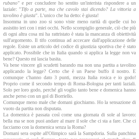
rubano"
e per concludere ho sentito un'interista rispondere a un
laziale: "
Tifo a parte, ma che cavolo stai dicendo? La vittoria a
tavolino è giusta
". L'unico che ha detto: è giusta!
Insomma in uno zoo si sono viste meno rarità di quelle cui ho
assistito ieri con i miei occhi. Nello scompiglio generale, ciò che più
di ogni altra cosa mi ha rattristato è stata la mancanza di obiettività
sull'argomento. Il tifo continua ad accecare dall'applicazione delle
regole. Esiste un articolo del codice di giustizia sportiva che è stato
applicato. Possibile che in Italia quando si applica la legge non va
bene? Questo mi lascia basita.
Va bene vincere gli scudetti barando ma non una partita a tavolino
applicando la legge? Certo che è un Paese buffo il nostro. E
comunque c'hanno dato 3 punti, mezza Italia rosica e io godo!
Proprio come il secondo tempo di Roma-Bologna per tanti laziali.
Solo per loro godo, perché gli voglio tanto bene e domenica hanno
anche perso con un gol di Borriello.
Comunque meno male che domani giochiamo. Ho la sensazione di
vuoto da partita non disputata.
La domenica è passata così come una giornata di sole al lavoro:
bella ma se non puoi andare al mare il sole che ci sta a fare. Che ci
facciamo con la domenica senza la Roma?
Domani sera ospite all'Olimpico sarà la Sampdoria. Sulla panchina