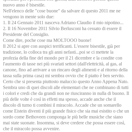
nuovo anno è bisestile.
Nell'elenco delle "cose buone" da salvare di questo 2011 me ne
vengono in mente solo due:
1. Il 24 Gennaio 2011 nasceva Adriano Claudio il mio nipotino...
2. Il 16 Novembre 2011 Silvio Berlusconi ha cessato di essere il
Presidente del Consiglio.
Come dire, poche cose ma MOLTOOO buone!
Il 2012 si apre con auspici terrificanti. L'essere bisestile, già per
tradizione, lo colloca tra gli anni nefasti...poi se ci mettete la
profezia della fine del mondo per il 21 dicembre e la condite con
l'aumento di tasse nei più svariati settori (dall'elettricità, al gas, al
canone, fino ad arrivare a un rincaro degli alimenti e al ritorno della
tassa sulla prima casa) mi sembra ovvio che il piatto è ben servito.
Certo che si presenta piuttosto maluccio questo Anno Appena Nato.
Sembra uno di quei discoli alle elementari che ne combinano di tutti
i colori e credi che da grandi non ne riusciranno in nulla di buono. Il
più delle volte è così in effetti ma spesso, accade anche che il
discolo di turno ti combini il miracolo. Accade che un somarello
come Eistein diventi il più grande fisico che sia mai esistito o che un
sordo come Bethoveen componga le più belle musiche che siano
mai state suonate. Insomma, si deve credere che possa essere così,
che il miracolo possa avvenire.