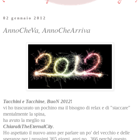
02 gennaio 2012
AnnoCheVa, AnnoCheArriva
Tacchini e Tacchine
,
BuoN
2012
!
vi ho trascurato un pochino ma il bisogno di relax e di "staccare"
mentalmente la spina,
ha avuto la meglio su
Chiara&TheEternalCity
.
Ho aspettato il nuovo anno per parlare un po' del vecchio e delle
speranze per i prossimi 365 giorni, anzi no...366 perchè questo