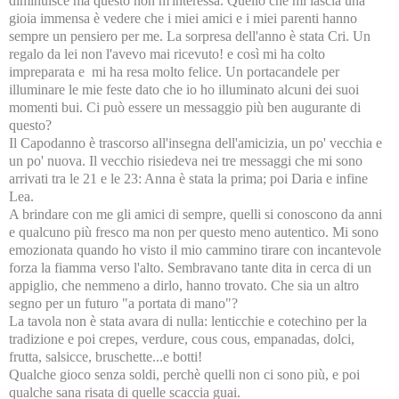
diminuisce ma questo non m'interessa. Quello che mi lascia una
gioia immensa è vedere che i miei amici e i miei parenti hanno
sempre un pensiero per me. La sorpresa dell'anno è stata Cri. Un
regalo da lei non l'avevo mai ricevuto! e così mi ha colto
impreparata e mi ha resa molto felice. Un portacandele per
illuminare le mie feste dato che io ho illuminato alcuni dei suoi
momenti bui. Ci può essere un messaggio più ben augurante di
questo?
Il Capodanno è trascorso all'insegna dell'amicizia, un po' vecchia e
un po' nuova. Il vecchio risiedeva nei tre messaggi che mi sono
arrivati tra le 21 e le 23: Anna è stata la prima; poi Daria e infine
Lea.
A brindare con me gli amici di sempre, quelli si conoscono da anni
e qualcuno più fresco ma non per questo meno autentico. Mi sono
emozionata quando ho visto il mio cammino tirare con incantevole
forza la fiamma verso l'alto. Sembravano tante dita in cerca di un
appiglio, che nemmeno a dirlo, hanno trovato. Che sia un altro
segno per un futuro "a portata di mano"?
La tavola non è stata avara di nulla: lenticchie e cotechino per la
tradizione e poi crepes, verdure, cous cous, empanadas, dolci,
frutta, salsicce, bruschette...e botti!
Qualche gioco senza soldi, perchè quelli non ci sono più, e poi
qualche sana risata di quelle scaccia guai.