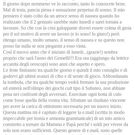
Il giorno dopo nemmeno ve lo racconto, tanto lo conoscete bene.
Mal di testa, pancia piena e sensazione perpetua di sonno. Il mio
pensiero è stato colto da un atroce senso di nausea quando ho
realizzato che il 2 gennaio sarebbe stato lunedì e sarei tornata a
lavorare. So che con la crisi galoppante dovrei essere colma di gioia
per il sol motivo di avere un lavoro (e lo sono! lo giuro!) però
ritengo umano, molto umano, il senso di nausea e su questo non
posso far nulla se non piegarmi a esso vinta.
Così il nuovo anno che è iniziato di lunedi...(grazie!) sembra
proprio che sarà l'anno dei Gemelli!!! Era ora (aggiungo da lettrice
accanita degli oroscopi) sono anni che aspetto e spero.
Le feste finiranno tra qualche giorno e quindi il mio consiglio e di
godervi gli ultimi avanzi di cibo e di serate di gioco. Abbondanata
la tombola, che tra qualche tempo vedrà fermare la sua produzione
ed entrerà nell'olimpo dei giochi
cult
tipo il Subuteo, non abbiate
pena nei confronti degli avversari. Esercitate ogni botta di culo
come fosse quella della vostra vita. Sfruttate un risultato vincente
per avere la carica di ottimismo necessaria per un nuovo inizio.
Questa mattina mi è capitato di leggere la e.mail (scritta in modo
impeccabile per ironia e armonia grammaticale) di un mio amico
constretto a tornare da Mamma e Papà perché i soldi per vivere da
solo non erano sufficienti. Questo genere di e.mail, sono quelle