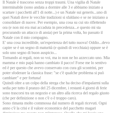
Il Natale è trascorso senza troppi traumi. Una vigilia di Natale
interminabile (sono andata a dormire alle 3 e abbiamo iniziato a
scartare i pacchetti all'1 di notte...) e un Natale sui generis...uno di
quei Natali dove le vecchie tradizioni si sfaldano e se ne iniziano a
consolidare di nuove. Per esempio, una cosa su cui sto riflettendo
ora (e non mi era mai accaduta in precedenza...e questo mi sta
procurando un attacco di ansia) per la prima volta, ho passato il
Natale con il mio compagno.
E' una cosa incredibile, un'esperienza del tutto nuova! Oddio...devo
capire se è un segno di maturità (e quindi di vecchiaia) oppure se è
solo uno segno di buon auspicio...
Tornando ai regali, non so voi, ma io non ne ho azzeccato uno. Mia
mamma e mio papà hanno cambiato il pacco! Forse me lo sentivo
ed è per questo che avevo conservato con cura gli scontrini, per
poter sfoderare la classica frase: "se c'è qualche problema si può
cambiare" e per fortuna!
Quindi oltre a un colpo della strega che ha deciso d'impalarmi sulla
sedia per tutto il pranzo del 25 dicembre, i restanti 4 giorni di ferie
sono trascorsi tra un negozio e un altro alla ricerca del regalo giusto
(che per definizione o non c'è o è troppo caro).
Sono rimasta molto commossa dal numero di regali ricevuti. Ogni
anno c'è la crisi e il valore economico del pacchetto magari