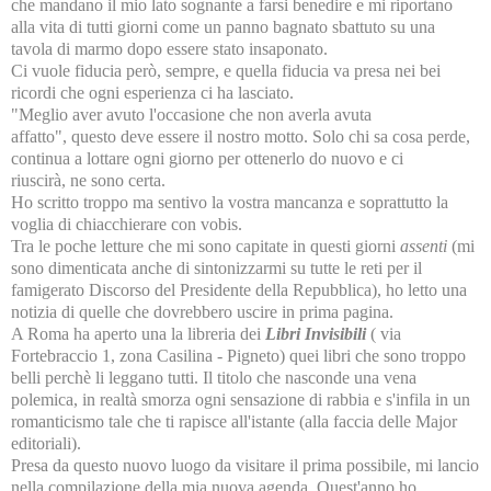
che mandano il mio lato sognante a farsi benedire e mi riportano
alla vita di tutti giorni come un panno bagnato sbattuto su una
tavola di marmo dopo essere stato insaponato.
Ci vuole fiducia però, sempre, e quella fiducia va presa nei bei
ricordi che ogni esperienza ci ha lasciato.
"Meglio aver avuto l'occasione che non averla avuta
affatto", questo deve essere il nostro motto. Solo chi sa cosa perde,
continua a lottare ogni giorno per ottenerlo do nuovo e ci
riuscirà, ne sono certa.
Ho scritto troppo ma sentivo la vostra mancanza e soprattutto la
voglia di chiacchierare con vobis.
Tra le poche letture che mi sono capitate in questi giorni
assenti
(mi
sono dimenticata anche di sintonizzarmi su tutte le reti per il
famigerato Discorso del Presidente della Repubblica), ho letto una
notizia di quelle che dovrebbero uscire in prima pagina.
A Roma ha aperto una la libreria dei
Libri Invisibili
( via
Fortebraccio 1, zona Casilina - Pigneto) quei libri che sono troppo
belli perchè li leggano tutti. Il titolo che nasconde una vena
polemica, in realtà smorza ogni sensazione di rabbia e s'infila in un
romanticismo tale che ti rapisce all'istante (alla faccia delle Major
editoriali).
Presa da questo nuovo luogo da visitare il prima possibile, mi lancio
nella compilazione della mia nuova agenda. Quest'anno ho