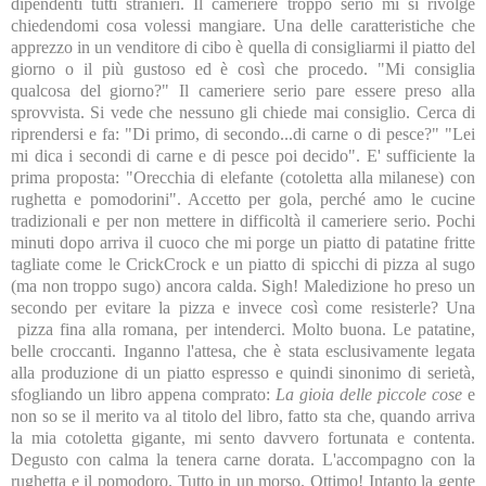
dipendenti tutti stranieri. Il cameriere troppo serio mi si rivolge
chiedendomi cosa volessi mangiare. Una delle caratteristiche che
apprezzo in un venditore di cibo è quella di consigliarmi il piatto del
giorno o il più gustoso ed è così che procedo. "Mi consiglia
qualcosa del giorno?" Il cameriere serio pare essere preso alla
sprovvista. Si vede che nessuno gli chiede mai consiglio. Cerca di
riprendersi e fa: "Di primo, di secondo...di carne o di pesce?" "Lei
mi dica i secondi di carne e di pesce poi decido". E' sufficiente la
prima proposta: "Orecchia di elefante (cotoletta alla milanese) con
rughetta e pomodorini". Accetto per gola, perché amo le cucine
tradizionali e per non mettere in difficoltà il cameriere serio. Pochi
minuti dopo arriva il cuoco che mi porge un piatto di patatine fritte
tagliate come le CrickCrock e un piatto di spicchi di pizza al sugo
(ma non troppo sugo) ancora calda. Sigh! Maledizione ho preso un
secondo per evitare la pizza e invece così come resisterle? Una
pizza fina alla romana, per intenderci. Molto buona. Le patatine,
belle croccanti. Inganno l'attesa, che è stata esclusivamente legata
alla produzione di un piatto espresso e quindi sinonimo di serietà,
sfogliando un libro appena comprato:
La gioia delle piccole cose
e
non so se il merito va al titolo del libro, fatto sta che, quando arriva
la mia cotoletta gigante, mi sento davvero fortunata e contenta.
Degusto con calma la tenera carne dorata. L'accompagno con la
rughetta e il pomodoro. Tutto in un morso. Ottimo! Intanto la gente