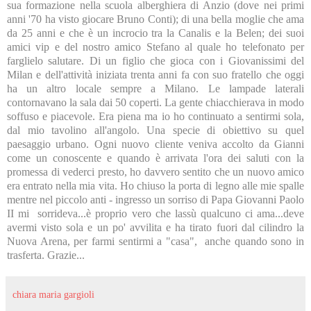
sua formazione nella scuola alberghiera di Anzio (dove nei primi
anni '70 ha visto giocare Bruno Conti); di una bella moglie che ama
da 25 anni e che è un incrocio tra la Canalis e la Belen; dei suoi
amici vip e del nostro amico Stefano al quale ho telefonato per
farglielo salutare. Di un figlio che gioca con i Giovanissimi del
Milan e dell'attività iniziata trenta anni fa con suo fratello che oggi
ha un altro locale sempre a Milano. Le lampade laterali
contornavano la sala dai 50 coperti. La gente chiacchierava in modo
soffuso e piacevole. Era piena ma io ho continuato a sentirmi sola,
dal mio tavolino all'angolo. Una specie di obiettivo su quel
paesaggio urbano. Ogni nuovo cliente veniva accolto da Gianni
come un conoscente e quando è arrivata l'ora dei saluti con la
promessa di vederci presto, ho davvero sentito che un nuovo amico
era entrato nella mia vita. Ho chiuso la porta di legno alle mie spalle
mentre nel piccolo anti - ingresso un sorriso di Papa Giovanni Paolo
II mi sorrideva...è proprio vero che lassù qualcuno ci ama...deve
avermi visto sola e un po' avvilita e ha tirato fuori dal cilindro la
Nuova Arena, per farmi sentirmi a "casa", anche quando sono in
trasferta. Grazie...
chiara maria gargioli