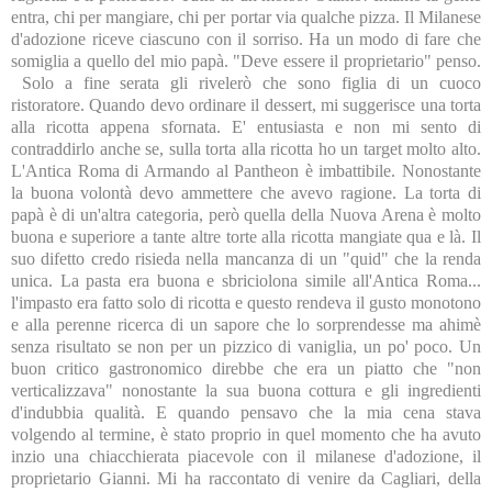
entra, chi per mangiare, chi per portar via qualche pizza. Il Milanese
d'adozione riceve ciascuno con il sorriso. Ha un modo di fare che
somiglia a quello del mio papà. "Deve essere il proprietario" penso.
Solo a fine serata gli rivelerò che sono figlia di un cuoco
ristoratore. Quando devo ordinare il dessert, mi suggerisce una torta
alla ricotta appena sfornata. E' entusiasta e non mi sento di
contraddirlo anche se, sulla torta alla ricotta ho un target molto alto.
L'Antica Roma di Armando al Pantheon è imbattibile. Nonostante
la buona volontà devo ammettere che avevo ragione. La torta di
papà è di un'altra categoria, però quella della Nuova Arena è molto
buona e superiore a tante altre torte alla ricotta mangiate qua e là. Il
suo difetto credo risieda nella mancanza di un "quid" che la renda
unica. La pasta era buona e sbriciolona simile all'Antica Roma...
l'impasto era fatto solo di ricotta e questo rendeva il gusto monotono
e alla perenne ricerca di un sapore che lo sorprendesse ma ahimè
senza risultato se non per un pizzico di vaniglia, un po' poco. Un
buon critico gastronomico direbbe che era un piatto che "non
verticalizzava" nonostante la sua buona cottura e gli ingredienti
d'indubbia qualità. E quando pensavo che la mia cena stava
volgendo al termine, è stato proprio in quel momento che ha avuto
inzio una chiacchierata piacevole con il milanese d'adozione, il
proprietario Gianni. Mi ha raccontato di venire da Cagliari, della