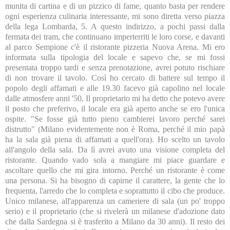
munita di cartina e di un pizzico di fame, quanto basta per rendere
ogni esperienza culinaria interessante, mi sono diretta verso piazza
della lega Lombarda, 5. A questo indirizzo, a pochi passi dalla
fermata dei tram, che continuano imperterriti le loro corse, e davanti
al parco Sempione c'è il ristorante pizzeria Nuova Arena. Mi ero
informata sulla tipologia del locale e sapevo che, se mi fossi
presentata troppo tardi e senza prenotazione, avrei potuto rischiare
di non trovare il tavolo. Così ho cercato di battere sul tempo il
popolo degli affamati e alle 19.30 facevo già capolino nel locale
dalle atmosfere anni '50. Il proprietario mi ha detto che potevo avere
il posto che preferivo, il locale era già aperto anche se ero l'unica
ospite. "Se fosse già tutto pieno cambierei lavoro perché sarei
distrutto" (Milano evidentemente non è Roma, perché il mio papà
ha la sala già piena di affamati a quell'ora). Ho scelto un tavolo
all'angolo della sala. Da lì avrei avuto una visione completa del
ristorante. Quando vado sola a mangiare mi piace guardare e
ascoltare quello che mi gira intorno. Perché un ristorante è come
una persona. Si ha bisogno di capirne il carattere, la gente che lo
frequenta, l'arredo che lo completa e soprattutto il cibo che produce.
Unico milanese, all'apparenza un cameriere di sala (un po' troppo
serio) e il proprietario (che si rivelerà un milanese d'adozione dato
che dalla Sardegna si è trasferito a Milano da 30 anni). Il resto dei