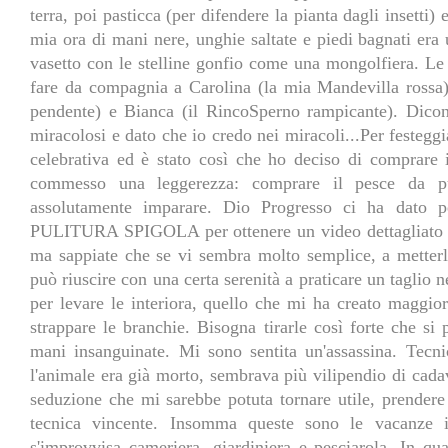
terra, poi pasticca (per difendere la pianta dagli insetti) 
mia ora di mani nere, unghie saltate e piedi bagnati era 
vasetto con le stelline gonfio come una mongolfiera. Le 
fare da compagnia a Carolina (la mia Mandevilla rossa)
pendente) e Bianca (il RincoSperno rampicante). Dicono
miracolosi e dato che io credo nei miracoli...Per festegg
celebrativa ed è stato così che ho deciso di comprare i
commesso una leggerezza: comprare il pesce da pu
assolutamente imparare. Dio Progresso ci ha dato p
PULITURA SPIGOLA per ottenere un video dettagliato su
ma sappiate che se vi sembra molto semplice, a metterlo
può riuscire con una certa serenità a praticare un taglio 
per levare le interiora, quello che mi ha creato maggiore
strappare le branchie. Bisogna tirarle così forte che si
mani insanguinate. Mi sono sentita un'assassina. Tecn
l'animale era già morto, sembrava più vilipendio di cadav
seduzione che mi sarebbe potuta tornare utile, prender
tecnica vincente. Insomma queste sono le vacanze int
s'improvvisa cameriera, giardiniera e pesciarola. In q