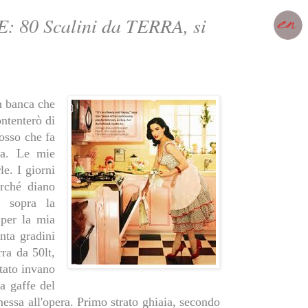
0 Scalini da TERRA, si
n banca che
ntenterò di
osso che fa
sa. Le mie
e. I giorni
rché diano
a sopra la
 per la mia
nta gradini
ra da 50lt,
tato invano
a gaffe del
essa all'opera. Primo strato ghiaia, secondo