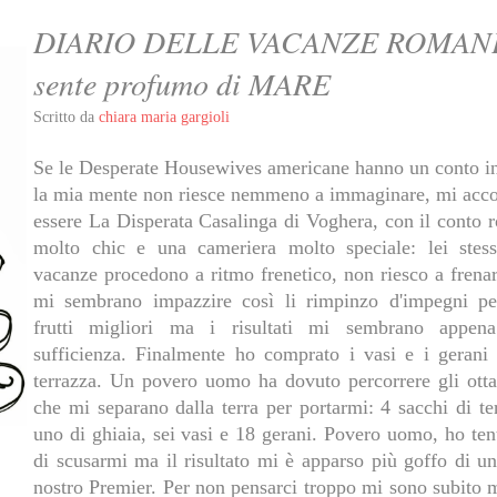
DIARIO DELLE VACANZE ROMANE: 8
sente profumo di MARE
Scritto da
chiara maria gargioli
Se le Desperate Housewives americane hanno un conto i
la mia mente non riesce nemmeno a immaginare, mi acco
essere La Disperata Casalinga di Voghera, con il conto r
molto chic e una cameriera molto speciale: lei stes
vacanze procedono a ritmo frenetico, non riesco a frenarl
mi sembrano impazzire così li rimpinzo d'impegni pe
frutti migliori ma i risultati mi sembrano appen
sufficienza. Finalmente ho comprato i vasi e i gerani
terrazza. Un povero uomo ha dovuto percorrere gli otta
che mi separano dalla terra per portarmi: 4 sacchi di ter
uno di ghiaia, sei vasi e 18 gerani. Povero uomo, ho ten
di scusarmi ma il risultato mi è apparso più goffo di un
nostro Premier. Per non pensarci troppo mi sono subito m