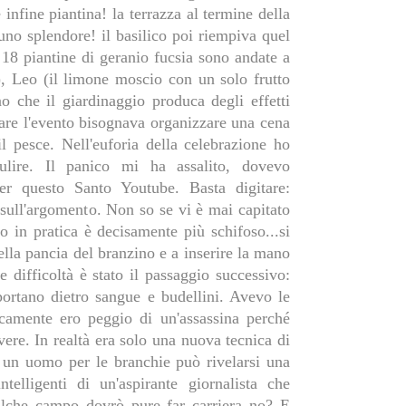
e infine piantina! la terrazza al termine della
uno splendore! il basilico poi riempiva quel
18 piantine di geranio fucsia sono andate a
, Leo (il limone moscio con un solo frutto
 che il giardinaggio produca degli effetti
iare l'evento bisognava organizzare una cena
l pesce. Nell'euforia della celebrazione ho
lire. Il panico mi ha assalito, dovevo
er questo Santo Youtube. Basta digitare:
ll'argomento. Non so se vi è mai capitato
 in pratica è decisamente più schifoso...si
nella pancia del branzino e a inserire la mano
 difficoltà è stato il passaggio successivo:
 portano dietro sangue e budellini. Avevo le
icamente ero peggio di un'assassina perché
ere. In realtà era solo una nuova tecnica di
e un uomo per le branchie può rivelarsi una
elligenti di un'aspirante giornalista che
ualche campo dovrò pure far carriera no? E