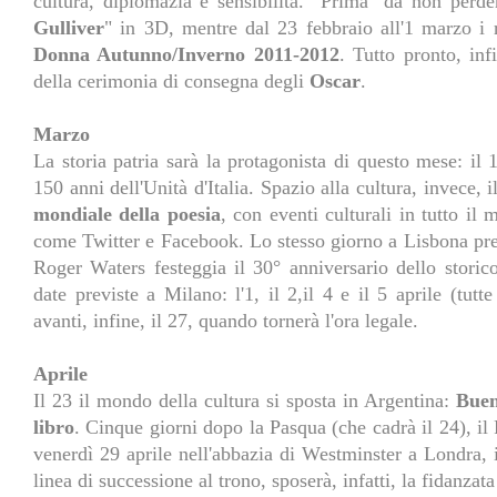
cultura, diplomazia e sensibilità. "Prima" da non perde
Gulliver
" in 3D, mentre dal 23 febbraio all'1 marzo i 
Donna Autunno/Inverno 2011-2012
. Tutto pronto, inf
della cerimonia di consegna degli
Oscar
.
Marzo
La storia patria sarà la protagonista di questo mese: il 1
150 anni dell'Unità d'Italia. Spazio alla cultura, invece, 
mondiale della poesia
, con eventi culturali in tutto il
come Twitter e Facebook. Lo stesso giorno a Lisbona pren
Roger Waters festeggia il 30° anniversario dello stor
date previste a Milano: l'1, il 2,il 4 e il 5 aprile (tutt
avanti, infine, il 27, quando tornerà l'ora legale.
Aprile
Il 23 il mondo della cultura si sposta in Argentina:
Buen
libro
. Cinque giorni dopo la Pasqua (che cadrà il 24), il
venerdì 29 aprile nell'abbazia di Westminster a Londra, 
linea di successione al trono, sposerà, infatti, la fidanza