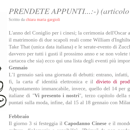
PRENDETE APPUNTI...:-) (articolo 
Scritto da
chiara maria gargioli
L'anno del Coniglio per i cinesi; la cerimonia dell'Oscar a
il matrimonio di due scapoli reali come William d'Inghilt
Take That (unica data italiana) e le serate-evento di Zucc
davvero per tutti i gusti il prossimo anno e se non volete 
cartacea che sia) ecco qui una lista degli eventi più impo
Gennaio
L'1 gennaio sarà una giornata di debutti: entrano, infatti, 
fi, la carta d' identità elettronica e il
divieto di prod
Appuntamento immancabile, invece, quello del 14 per gli
italiane di "
Vi presento i nostri
", terzo capitolo della 
puntati sulla moda, infine, dal 15 al 18 gennaio con M
Febbraio
Il giorno 3 si festeggia il
Capodanno Cinese
e il mondo