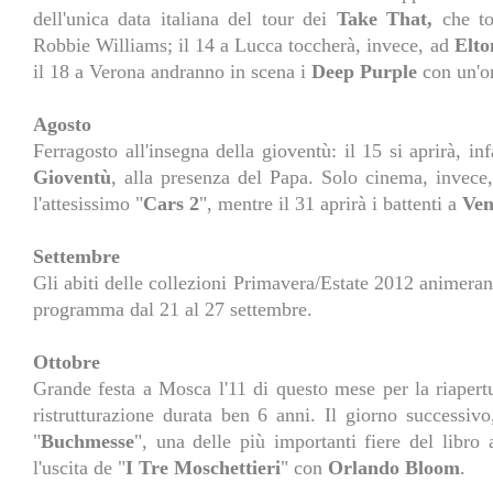
dell'unica data italiana del tour dei
Take That,
che tor
Robbie Williams; il 14 a Lucca toccherà, invece, ad
Elto
il 18 a Verona andranno in scena i
Deep Purple
con un'or
Agosto
Ferragosto all'insegna della gioventù: il 15 si aprirà, in
Gioventù
, alla presenza del Papa. Solo cinema, invece,
l'attesissimo "
Cars 2
", mentre il 31 aprirà i battenti a
Ven
Settembre
Gli abiti delle collezioni Primavera/Estate 2012 animera
programma dal 21 al 27 settembre.
Ottobre
Grande festa a Mosca l'11 di questo mese per la riapertu
ristrutturazione durata ben 6 anni. Il giorno successivo
"
Buchmesse
", una delle più importanti fiere del libro
l'uscita de "
I Tre Moschettieri
" con
Orlando Bloom
.