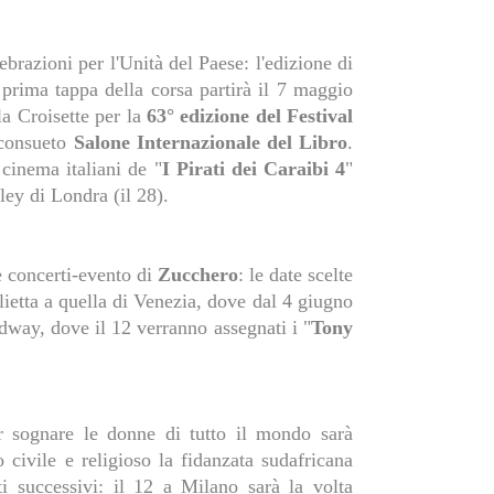
ebrazioni per l'Unità del Paese: l'edizione di
a prima tappa della corsa partirà il 7 maggio
la Croisette per la
63° edizione del Festival
 consueto
Salone Internazionale del Libro
.
cinema italiani de "
I Pirati dei Caraibi 4
"
ey di Londra (il 28).
e concerti-evento di
Zucchero
: le date scelte
lietta a quella di Venezia, dove dal 4 giugno
dway, dove il 12 verranno assegnati i "
Tony
r sognare le donne di tutto il mondo sarà
 civile e religioso la fidanzata sudafricana
i successivi: il 12 a Milano sarà la volta