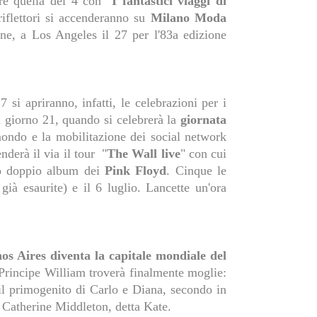
re quella del 4 con "
I fantastici viaggi di
riflettori si accenderanno su
Milano Moda
ine, a Los Angeles il 27 per l'83a edizione
7 si apriranno, infatti, le celebrazioni per i
il giorno 21, quando si celebrerà la
giornata
 mondo e la mobilitazione dei social network
derà il via il tour "
The Wall live
" con cui
ico doppio album dei
Pink Floyd
. Cinque le
e già esaurite) e il 6 luglio. Lancette un'ora
os Aires diventa la capitale mondiale del
 Principe William troverà finalmente moglie:
il primogenito di Carlo e Diana, secondo in
ta Catherine Middleton, detta Kate.