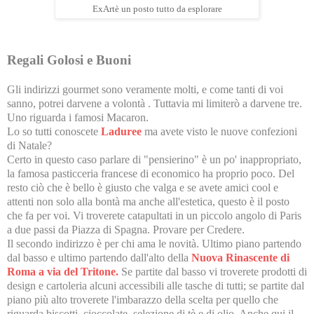
ExArtè un posto tutto da esplorare
Regali Golosi e Buoni
Gli indirizzi gourmet sono veramente molti, e come tanti di voi
sanno, potrei darvene a volontà . Tuttavia mi limiterò a darvene tre.
Uno riguarda i famosi Macaron.
Lo so tutti conoscete
Laduree
ma avete visto le nuove confezioni
di Natale?
Certo in questo caso parlare di "pensierino" è un po' inappropriato,
la famosa pasticceria francese di economico ha proprio poco. Del
resto ciò che è bello è giusto che valga e se avete amici cool e
attenti non solo alla bontà ma anche all'estetica, questo è il posto
che fa per voi. Vi troverete catapultati in un piccolo angolo di Paris
a due passi da Piazza di Spagna. Provare per Credere.
Il secondo indirizzo è per chi ama le novità. Ultimo piano partendo
dal basso e ultimo partendo dall'alto della
Nuova Rinascente di
Roma a via del Tritone.
Se partite dal basso vi troverete prodotti di
design e cartoleria alcuni accessibili alle tasche di tutti; se partite dal
piano più alto troverete l'imbarazzo della scelta per quello che
riguarda biscotti, cioccolate, selezione di tè e di olio. Anche qui il