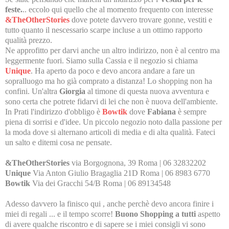
feste.
.. eccolo qui quello che al momento frequento con interesse
&TheOtherStories
dove potete davvero trovare gonne, vestiti e
tutto quanto il nescessario scarpe incluse a un ottimo rapporto
qualità prezzo.
Ne approfitto per darvi anche un altro indirizzo, non è al centro ma
leggermente fuori. Siamo sulla Cassia e il negozio si chiama
Unique
. Ha aperto da poco e devo ancora andare a fare un
sopralluogo ma ho già comprato a distanza! Lo shopping non ha
confini. Un'altra
Giorgia
al timone di questa nuova avventura e
sono certa che potrete fidarvi di lei che non è nuova dell'ambiente.
In Prati l'indirizzo d'obbligo è
Bowtik
dove
Fabiana
è sempre
piena di sorrisi e d'idee. Un piccolo negozio noto dalla passione per
la moda dove si alternano articoli di media e di alta qualità. Fateci
un salto e ditemi cosa ne pensate.
&TheOtherStories
via Borgognona, 39 Roma | 06 32832202
Unique
Via Anton Giulio Bragaglia 21D
Roma |
06 8983 6770
Bowtik
Via dei Gracchi 54/B Roma | 06 89134548
Adesso davvero la finisco qui , anche perchè devo ancora finire i
miei di regali ... e il tempo scorre!
Buono Shopping a tutti
aspetto
di avere qualche riscontro e di sapere se i miei consigli vi sono