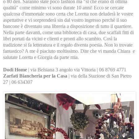
o 80 den. Saranno state poco fashion ma "si che erano di ottima
qualità" come minimo vi sono durate 10 anni! Ecco se cercate
qualcosa d'immortale sono certa che Loretta non deluderà le vostre
aspettative e vi sorprenderà sin dal vostro ingresso perchè il suo
bancone è diventato una libreria a disposizione di tutto il quartiere.
Nella parte davanti, come una biblioteca di casa, due scaffali fitti di
libri portati da vicini e clienti e pronti allo scambio. Così la
tradizione si fa letteratura e il regalo diventa poesia. Non lo trovate
fantastico? A me è piaciuto moltissimo. Dite che vi manda Chiara e
salutate Loretta e Giorgia da parte mia.
Dodi Home
| via Belsiana 3 angolo via Vittoria | 06 8769 4771
Zarfati Biancheria per la Casa
| via della Stazione di San Pietro
27 | 06 634307