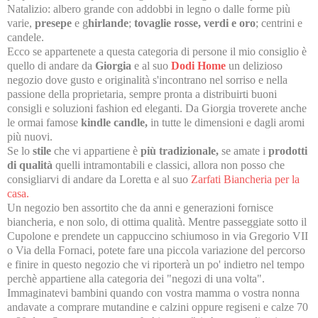
Natalizio: albero grande con addobbi in legno o dalle forme più
varie,
presepe
e g
hirlande
;
tovaglie rosse, verdi e oro
; centrini e
candele.
Ecco se appartenete a questa categoria di persone il mio consiglio è
quello di andare da
Giorgia
e al suo
Dodi Home
un delizioso
negozio dove gusto e originalità s'incontrano nel sorriso e nella
passione della proprietaria, sempre pronta a distribuirti buoni
consigli e soluzioni fashion ed eleganti. Da Giorgia troverete anche
le ormai famose
kindle candle,
in tutte le dimensioni e dagli aromi
più nuovi.
Se lo
stile
che vi appartiene è
più tradizionale,
se amate i
prodotti
di qualità
quelli intramontabili e classici, allora non posso che
consigliarvi di andare da Loretta e al suo
Zarfati Biancheria per la
casa.
Un negozio ben assortito che da anni e generazioni fornisce
biancheria, e non solo, di ottima qualità. Mentre passeggiate sotto il
Cupolone e prendete un cappuccino schiumoso in via Gregorio VII
o Via della Fornaci, potete fare una piccola variazione del percorso
e finire in questo negozio che vi riporterà un po' indietro nel tempo
perchè appartiene alla categoria dei "negozi di una volta".
Immaginatevi bambini quando con vostra mamma o vostra nonna
andavate a comprare mutandine e calzini oppure regiseni e calze 70