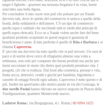
target è fighetto - gourmet ma nessuna fregatura è in vista, farete
senz'altro una bella figura.
Per concludere il mio cuore non può che pulsare per un Natale
davvero tale, dove lo spirito del commercio si unisca a quello della
bontà, della solidarietà e dell'amore. C'è un tipo di commercio
quello equo e solidale che racchiude tutti (e molti altri principi di
quelli sopra elencati). Ecco se a Natale volete anche fare del bene
qualsiasi prodotto acquistato in questi negozi è garanzia di
beneficienza e aiuto. Il mio preferito è quello di
Rita e Barbara
e si
chiama
Capoverso.
E' piccolo ma davvero ha tutto quello che si può trovare. Un oasi di
pace e di sorrisi dove cerco di rifugiarmi almeno una volta a
settimana, non solo per comprare dei buoni prodotti ma anche per
farmi raccontare le storie che dietro quei prodotti prendono vita. I
progetti, ciò che si realizza. Dal food alla cosmetica, presepi e vini,
frutta secca, detersivi, vestiti e giochi per bambini, bigiotteria e
cassette di ortaggi freschi ogni sabato. Capoverso è tutto questo e di
più. Inoltre da quest'anno allo storico punto in via dei Gonzaga, le
due sorelle Pasini
hanno rilevato un nuovo negozio in Piazza della
Trasfigurazione, quartiere Monteverde nuovo.
Laduree Roma
| via Borgognona, 4 c Roma |
06 6994 1625