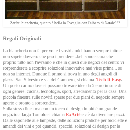
Zarfati biancheria, quanto è bella la Tovaglia con l'albero di Natale???
Regali Originali
La biancheria non fa per voi e i vostri amici hanno sempre tutto e
non sapete davvero che pesci prendere...beh sono sicura che
proprio tutto non l'avranno e che in questi due negozi del centro vi
sorprenderete a scoprire soluzioni innovative mai viste prima... se
non su internet. Dunque il primo si trova in uno degli angoli di
piazza San Silvestro e via del Gambero, si chiama
Tech It Easy
.
Un posto carino dove si possono trovare idee da 5 euro in su e di
ogni genere: cucina, tecnologia, sport, arredamento per la casa. Una
piccola finestra sulle novità sparse per due piani di negozio sempre
aperto e pronto a sorprenderti.
Sulla stessa linea ma con un tocco di design in più è un grande
negozio a largo Toniolo si chiama
ExArtè
e c'è da diventare pazzi.
Dalle saponette alle lampade, dalle soluzioni pratiche per biciclette e
amandi dei vini e poi quandri, specchi, soluzioni di design per la