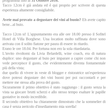
programma fino al
31 Ottobre 2016.
Tacco 12cm è già andata ed è qui proprio per scrivere di questa
esperienza altamente consigliabile.
Avete mai provato a degustare dei vini al buoio?
Eh avete capito
bene...al buio.
Tacco 12cm si! L'appuntamento era alle ore 18.00 presso il Sofitel
Hotel di Villa Borghese. Una location molto raffinata dove sono
arrivata con il solito fiatone per paura di essere in ritardo.
Erano le ore 18.04. Per fortuna non ero la sola ritardataria.
L'invito rivoltomi da Livia Belardelli, wine coach, era di natura
duplice: uno degustare al buio per imparare a capire come chi non
vede percepisce il gusto, che evidentemente diventa fontamentale
più della vista;
due quello di vivere in veste di blogger e ristoratrice un'esperienza
dove potessi degustare dei vini buoni per poi raccontarli e per
mettere me stessa alla prova del gusto.
Sicuramente il primo obiettivo è stato raggiungo : il gusto senza la
vista sa giocare brutti scherzi e allo stesso tempo esaltare le papille
gustative in modo incredibile.
Il secondo obiettivo ha chiaramente dimostrato che la sommelier di
casa è senza pericolo d'insediamento mia sorella!