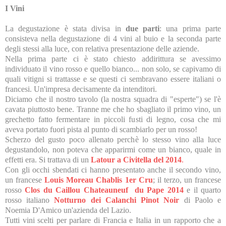
I Vini
La degustazione è stata divisa in
due parti
: una prima parte
consisteva nella degustazione di 4 vini al buio e la seconda parte
degli stessi alla luce, con relativa presentazione delle aziende.
Nella prima parte ci è stato chiesto addirittura se avessimo
individuato il vino rosso e quello bianco... non solo, se capivamo di
quali vitigni si trattasse e se questi ci sembravano essere italiani o
francesi. Un'impresa decisamente da intenditori.
Diciamo che il nostro tavolo (la nostra squadra di "esperte") se l'è
cavata piuttosto bene. Tranne me che ho sbagliato il primo vino, un
grechetto fatto fermentare in piccoli fusti di legno, cosa che mi
aveva portato fuori pista al punto di scambiarlo per un rosso!
Scherzo del gusto poco allenato perchè lo stesso vino alla luce
degustandolo, non poteva che apparirmi come un bianco, quale in
effetti era. Si trattava di un
Latour a Civitella del 2014
.
Con gli occhi sbendati ci hanno presentato anche il secondo vino,
un francese
Louis Moreau Chablis 1er Cru
; il terzo, un francese
rosso
Clos du Caillou Chateauneuf du Pape 2014
e il quarto
rosso italiano
Notturno dei Calanchi Pinot Noir
di Paolo e
Noemia D'Amico un'azienda del Lazio.
Tutti vini scelti per parlare di Francia e Italia in un rapporto che a