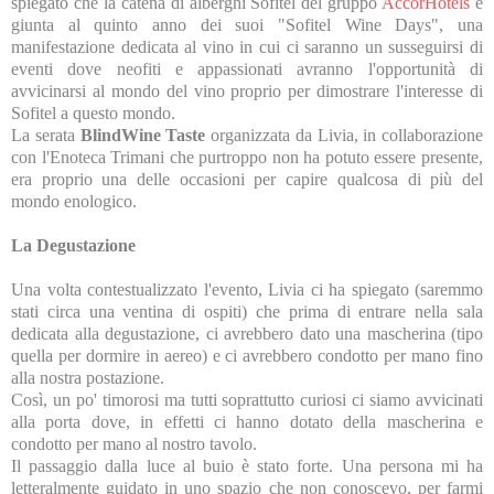
spiegato che la catena di alberghi Sofitel del gruppo
AccorHotels
è
giunta al quinto anno dei suoi "Sofitel Wine Days", una
manifestazione dedicata al vino in cui ci saranno un susseguirsi di
eventi dove neofiti e appassionati avranno l'opportunità di
avvicinarsi al mondo del vino proprio per dimostrare l'interesse di
Sofitel a questo mondo.
La serata
BlindWine Taste
organizzata da Livia, in collaborazione
con l'Enoteca Trimani che purtroppo non ha potuto essere presente,
era proprio una delle occasioni per capire qualcosa di più del
mondo enologico.
La Degustazione
Una volta contestualizzato l'evento, Livia ci ha spiegato (saremmo
stati circa una ventina di ospiti) che prima di entrare nella sala
dedicata alla degustazione, ci avrebbero dato una mascherina (tipo
quella per dormire in aereo) e ci avrebbero condotto per mano fino
alla nostra postazione.
Così, un po' timorosi ma tutti soprattutto curiosi ci siamo avvicinati
alla porta dove, in effetti ci hanno dotato della mascherina e
condotto per mano al nostro tavolo.
Il passaggio dalla luce al buio è stato forte. Una persona mi ha
letteralmente guidato in uno spazio che non conoscevo, per farmi