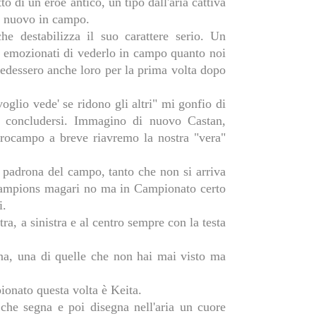
o di un eroe antico, un tipo dall'aria cattiva
di nuovo in campo.
e destabilizza il suo carattere serio. Un
, emozionati di vederlo in campo quanto noi
vedessero anche loro per la prima volta dopo
glio vede' se ridono gli altri" mi gonfio di
r concludersi. Immagino di nuovo Castan,
trocampo a breve riavremo la nostra "vera"
è padrona del campo, tanto che non si arriva
ampions magari no ma in Campionato certo
i.
tra, a sinistra e al centro sempre con la testa
, una di quelle che non hai mai visto ma
ionato questa volta è Keita.
che segna e poi disegna nell'aria un cuore