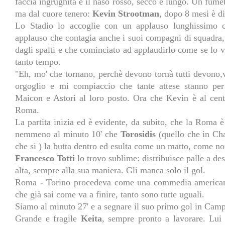
faccia ingrughita e il naso rosso, secco e lungo. Un fumett
ma dal cuore tenero:
Kevin Strootman
, dopo 8 mesi è 
Lo Stadio lo accoglie con un applauso lunghissimo ch
applauso che contagia anche i suoi compagni di squadra
dagli spalti e che cominciato ad applaudirlo come se lo 
tanto tempo.
"Eh, mo' che tornano, perchè devono tornà tutti devono,vo
orgoglio e mi compiaccio che tante attese stanno pe
Maicon e Astori al loro posto. Ora che Kevin è al cen
Roma.
La partita inizia ed è evidente, da subito, che la Roma 
nemmeno al minuto 10' che
Torosidis
(quello che in Ch
che si ) la butta dentro ed esulta come un matto, come no
Francesco Totti
lo trovo sublime: distribuisce palle a des
alta, sempre alla sua maniera. Gli manca solo il gol.
Roma - Torino procedeva come una commedia americana
che già sai come va a finire, tanto sono tutte uguali.
Siamo al minuto 27' e a segnare il suo primo gol in Camp
Grande e fragile
Keita
, sempre pronto a lavorare. Lui 