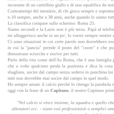
incurante di un cartellino giallo e di una squalifica da n
Contrattempi del mestiere, di chi gioca sempre e soprattut
n.10 sempre, anche a 38 anni, anche quando lo sanno tutti
La classifica compare sullo schermo: Roma 25.
Siamo secondi e la Lazio non è più terza. Papà al telefo
mi alleggerisco anche io un po', lo vorrei sempre sentire c
Ci sono situazioni in cui certe parole non dovrebbero es
in cui la "pancia" prende il posto del "cuore" e che p
dimostrano sciocche e nocive per tutti.
Parlo della vita come dell'As Roma, che è una famiglia pu
che a volte qualcuno perda la pazienza e dica la cosa 
sbagliata, uscire dal campo senza sedersi in panchina lui
tutti non dovrebbe mai uscire dal campo in quel modo.
Ho sempre amato il calcio perchè lo ritengo la parabola d
oggi con la frase di un
Capitano
, il nostro Capitano pri
"Nel calcio si vince insieme, la squadra e quello che
allenatori ecc. - siano essi professionisti o semplici ama