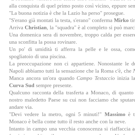
alla conquista di quel primo posto così vicino, eppure se
"La buona notizia è che la Lazio ha perso" prosegue.
"S'erano già montati la testa, s'erano" conferma
Mirko
ti
Arriva
Christian
, la "squadra" è al completo si può marc
Una domenica sera di novembre, troppo calda per essere
una sconfitta la possa rovinare.
Un po' di umidità ti afferra la pelle e le ossa, com
spogliatoio di una piscina.
La preoccupazione non ci appartiene. Nonostante le du
Napoli abbiamo tutti la sensazione che la Roma c'è, che
Manca ancora un'ora quando
Campo Testaccio
inizia la
Curva Sud
sempre presente.
Qualcuno racconta della trasferta a Monaco, di quanto 
nostro maledetto Paese su cui non facciamo che sputar
andare via.
"Devi vedere la metro, ogni 5 minuti!"
Massimo
è t
Monaco è bella come tutto il resto anche con la neve.
Intanto in campo una vecchia conoscenza si riaffaccia a 