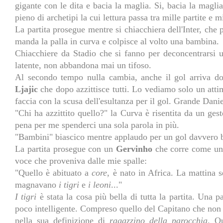
gigante con le dita e bacia la maglia. Si, bacia la magli
pieno di archetipi la cui lettura passa tra mille partite e m
La partita prosegue mentre si chiacchiera dell'Inter, che
manda la palla in curva e colpisce al volto una bambina.
Chiacchiere da Stadio che si fanno per deconcentrarsi 
latente, non abbandona mai un tifoso.
Al secondo tempo nulla cambia, anche il gol arriva do
Ljajic
che dopo azzittisce tutti. Lo vediamo solo un atti
faccia con la scusa dell'esultanza per il gol. Grande Dani
"Chi ha azzittito quello?" la Curva è risentita da un ges
pena per me spenderci una sola parola in più.
"Bambini" biascico mentre applaudo per un gol davvero 
La partita prosegue con un
Gervinho
che corre come un
voce che proveniva dalle mie spalle:
"Quello è abituato a
core
, è nato in Africa. La mattina 
magnavano
i tigri
e
i leoni
..."
I tigri
è stata la cosa più bella di tutta la partita. Una 
poco intelligente. Compreso quello del Capitano che non
nella sua definizione di
ragazzino della parocchia
. Q