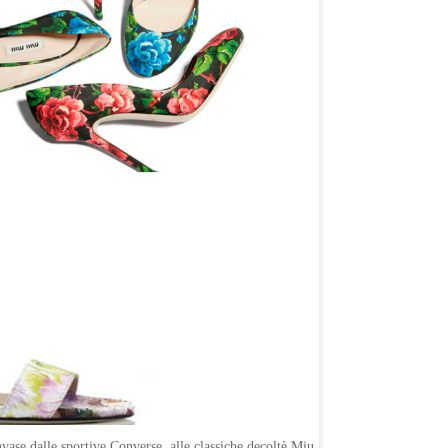
ase dalle sportive Converse, alle classiche decoltè Miu