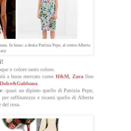
ana. In basso: a destra Patrizia Pepe; al centro Alberta
Zara
i!
nque e colore tanto colore.
e più a buon mercato come
H&M
,
Zara
fino
Dolce&Gabbana
.
le
: quasi un dipinto quello di Patrizia Pepe,
 per raffinatezza e ricami quello di Alberta
e del rosa.