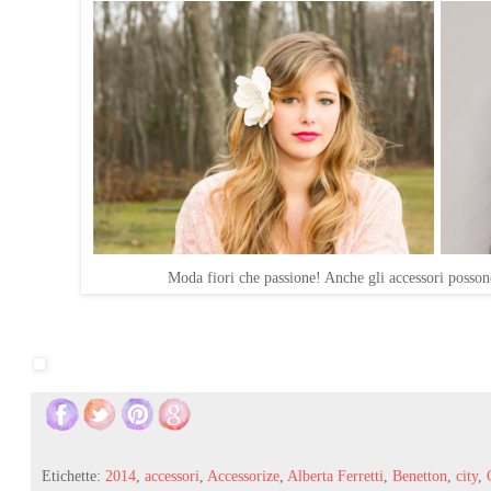
Moda fiori che passione! Anche gli accessori possono
Etichette:
2014
,
accessori
,
Accessorize
,
Alberta Ferretti
,
Benetton
,
city
,