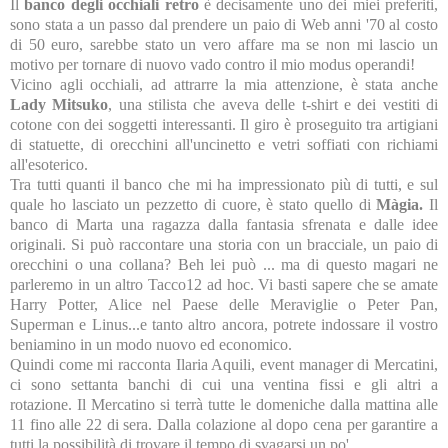
Il
banco degli occhiali retro
è decisamente uno dei miei preferiti,
sono stata a un passo dal prendere un paio di Web anni '70 al costo
di 50 euro, sarebbe stato un vero affare ma se non mi lascio un
motivo per tornare di nuovo vado contro il mio modus operandi!
Vicino agli occhiali, ad attrarre la mia attenzione, è stata anche
Lady Mitsuko
, una stilista che aveva delle t-shirt e dei vestiti di
cotone con dei soggetti interessanti. Il giro è proseguito tra artigiani
di statuette, di orecchini all'uncinetto e vetri soffiati con richiami
all'esoterico.
Tra tutti quanti il banco che mi ha impressionato più di tutti, e sul
quale ho lasciato un pezzetto di cuore, è stato quello di
Màgia.
Il
banco di Marta una ragazza dalla fantasia sfrenata e dalle idee
originali. Si può raccontare una storia con un bracciale, un paio di
orecchini o una collana? Beh lei può ... ma di questo magari ne
parleremo in un altro Tacco12 ad hoc. Vi basti sapere che se amate
Harry Potter, Alice nel Paese delle Meraviglie o Peter Pan,
Superman e Linus...e tanto altro ancora, potrete indossare il vostro
beniamino in un modo nuovo ed economico.
Quindi come mi racconta Ilaria Aquili, event manager di Mercatini,
ci sono settanta banchi di cui una ventina fissi e gli altri a
rotazione. Il Mercatino si terrà tutte le domeniche dalla mattina alle
11 fino alle 22 di sera. Dalla colazione al dopo cena per garantire a
tutti la possibilità di trovare il tempo di svagarsi un po'.