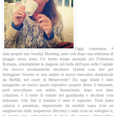
Oggi, comunque, è
stata proprio una Sunday Morning, tanto sole dopo una settimana di
pioggia senza sosta. Un brutto tempo anomalo per l'Ottobrata
Romana, notoriamente la stagione più bella dell'anno nella Capitale
che doveva assolutamente riscattarsi. Quindi cosa fare per
festeggiare l'evento se non andare al nuovo mercatino domenicale
da MoMò, nel cuore di Monteverde? Da oggi infatti è stato
inaugurato un nuovo spazio espositivo proprio dietro il ristorante,
però procediamo con ordine. Innanzitutto, dopo aver fatto
colazione, è il turno di entrare nel guardaroba e decidere cosa
indossare. Alla fine il risultato è stato il seguente: Total jeans
camicia e pantalone, impreziosito da merletti sopra (con un
maglioncino dalle trasparenze discrete) e sotto (con un sottogiacca,
in questo caso sottocamicia) di pizzo che appena s'intravedeva