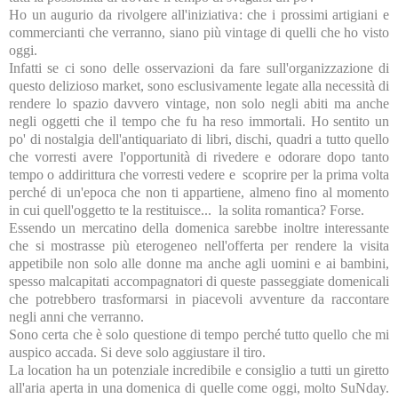
Ho un augurio da rivolgere all'iniziativa: che i prossimi artigiani e
commercianti che verranno, siano più vintage di quelli che ho visto
oggi.
Infatti se ci sono delle osservazioni da fare sull'organizzazione di
questo delizioso market, sono esclusivamente legate alla necessità di
rendere lo spazio davvero vintage, non solo negli abiti ma anche
negli oggetti che il tempo che fu ha reso immortali. Ho sentito un
po' di nostalgia dell'antiquariato di libri, dischi, quadri a tutto quello
che vorresti avere l'opportunità di rivedere e odorare dopo tanto
tempo o addirittura che vorresti vedere e scoprire per la prima volta
perché di un'epoca che non ti appartiene, almeno fino al momento
in cui quell'oggetto te la restituisce... la solita romantica? Forse.
Essendo un mercatino della domenica sarebbe inoltre interessante
che si mostrasse più eterogeneo nell'offerta per rendere la visita
appetibile non solo alle donne ma anche agli uomini e ai bambini,
spesso malcapitati accompagnatori di queste passeggiate domenicali
che potrebbero trasformarsi in piacevoli avventure da raccontare
negli anni che verranno.
Sono certa che è solo questione di tempo perché tutto quello che mi
auspico accada. Si deve solo aggiustare il tiro.
La location ha un potenziale incredibile e consiglio a tutti un giretto
all'aria aperta in una domenica di quelle come oggi, molto SuNday.