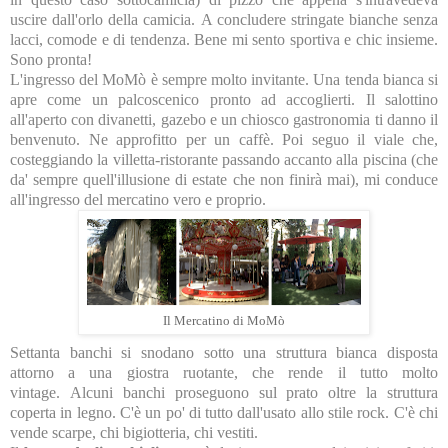
uscire dall'orlo della camicia. A concludere stringate bianche senza
lacci, comode e di tendenza. Bene mi sento sportiva e chic insieme.
Sono pronta!
L'ingresso del MoMò è sempre molto invitante. Una tenda bianca si
apre come un palcoscenico pronto ad accoglierti. Il salottino
all'aperto con divanetti, gazebo e un chiosco gastronomia ti danno il
benvenuto. Ne approfitto per un caffè. Poi seguo il viale che,
costeggiando la villetta-ristorante passando accanto alla piscina (che
da' sempre quell'illusione di estate che non finirà mai), mi conduce
all'ingresso del mercatino vero e proprio.
Il Mercatino di MoMò
Settanta banchi si snodano sotto una struttura bianca disposta
attorno a una giostra ruotante, che rende il tutto molto
vintage. Alcuni banchi proseguono sul prato oltre la struttura
coperta in legno. C'è un po' di tutto dall'usato allo stile rock. C'è chi
vende scarpe, chi bigiotteria, chi vestiti.