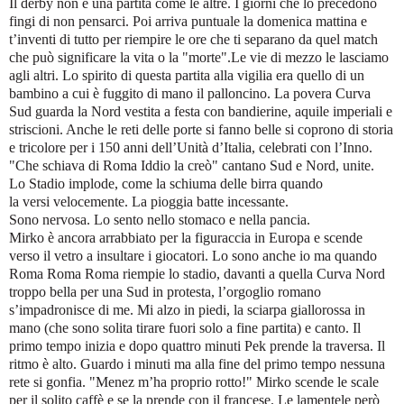
Il derby non è una partita come le altre. I giorni che lo
precedono
fingi di non pensarci. Poi arriva puntuale la domenica mattina e
t’inventi di tutto per riempire le ore che ti separano da quel match
che può significare la vita o la "morte".Le vie di mezzo le lasciamo
agli altri. Lo spirito di questa partita alla vigilia era quello di un
bambino a cui è fuggito di mano il palloncino. La povera Curva
Sud guarda
la Nord
vestita a festa con bandierine, aquile imperiali e
striscioni. Anche le reti delle porte si fanno belle si coprono di storia
e tricolore per i 150 anni dell’Unità d’Italia, celebrati con l’Inno.
"Che schiava di Roma Iddio la creò" cantano Sud e Nord, unite.
Lo Stadio implode, come la schiuma delle birra quando
la versi velocemente. La pioggia batte incessante.
Sono nervosa. Lo sento nello stomaco e nella pancia.
Mirko è ancora arrabbiato per la figuraccia in Europa e scende
verso il vetro a insultare i giocatori. Lo sono anche io ma quando
Roma Roma Roma riempie lo stadio, davanti a quella Curva Nord
troppo bella per una Sud in protesta, l’orgoglio romano
s’impadronisce di me. Mi alzo in piedi, la sciarpa giallorossa in
mano (che sono solita tirare fuori solo a fine partita) e canto. Il
primo tempo inizia e dopo quattro minuti Pek prende la traversa. Il
ritmo è alto. Guardo i minuti ma alla fine del primo tempo nessuna
rete si gonfia. "Menez m’ha proprio rotto!" Mirko scende le scale
per il solito caffè e se la prende con il francese. Le lamentele però