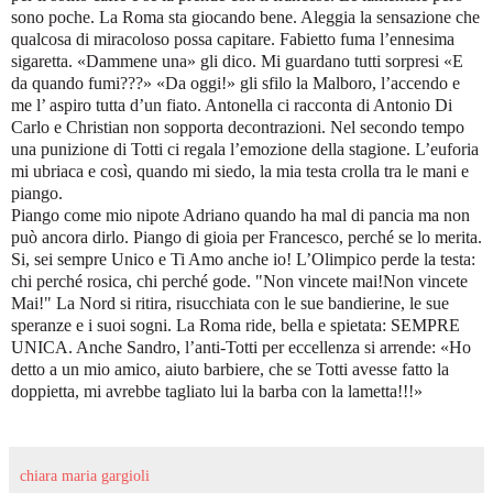
sono poche.
La Roma
sta giocando bene. Aleggia la sensazione che
qualcosa di miracoloso possa capitare. Fabietto fuma l’ennesima
sigaretta. «Dammene una» gli dico. Mi guardano tutti sorpresi «E
da quando fumi???» «Da oggi!» gli sfilo
la Malboro
, l’accendo e
me l’ aspiro tutta d’un fiato. Antonella ci racconta di Antonio Di
Carlo e Christian non sopporta decontrazioni. Nel secondo tempo
una punizione di Totti ci regala l’emozione della stagione. L’euforia
mi ubriaca e così, quando mi siedo, la mia testa crolla tra le mani e
piango.
Piango come mio nipote Adriano quando ha mal di pancia
ma non
può ancora dirlo. Piango di gioia per Francesco, perché se lo merita.
Si, sei sempre Unico e Ti Amo anche io! L’Olimpico perde la testa:
chi perché rosica, chi perché gode. "Non vincete mai!Non vincete
Mai!"
La Nord
si ritira, risucchiata con le sue bandierine, le sue
speranze e i suoi sogni.
La Roma
ride, bella e spietata: SEMPRE
UNICA. Anche Sandro, l’anti-Totti per eccellenza si arrende: «Ho
detto a un mio amico, aiuto barbiere, che se Totti avesse fatto la
doppietta, mi avrebbe tagliato lui la barba con la lametta!!!»
chiara maria gargioli