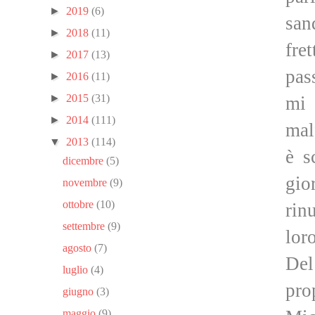
►
2019
(6)
san
►
2018
(11)
fre
►
2017
(13)
pas
►
2016
(11)
►
2015
(31)
mi 
►
2014
(111)
mal
▼
2013
(114)
è s
dicembre
(5)
gio
novembre
(9)
ottobre
(10)
rin
settembre
(9)
lor
agosto
(7)
Del
luglio
(4)
pro
giugno
(3)
maggio
(9)