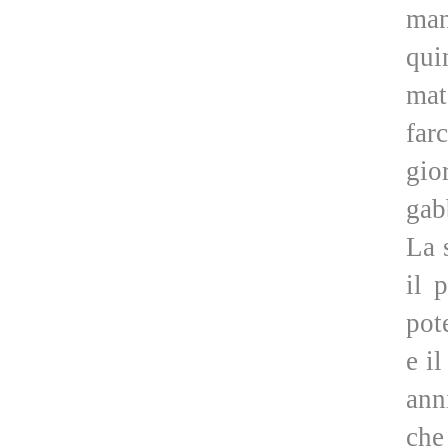
man
qui
mat
far
gio
gab
La 
il 
pot
e il
ann
che