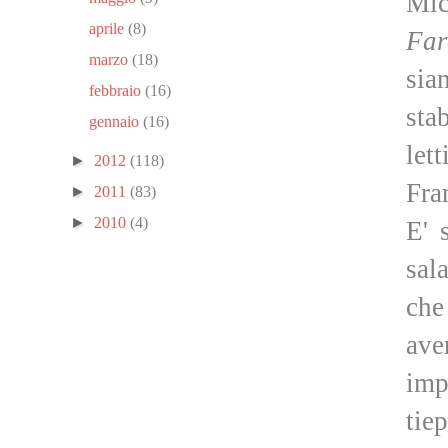
Mic
aprile
(8)
Far
marzo
(18)
sia
febbraio
(16)
sta
gennaio
(16)
let
►
2012
(118)
Fra
►
2011
(83)
►
2010
(4)
E' 
sal
che
ave
imp
tie