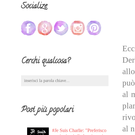
Socialize
Ecc
Der
Cerchi qualcosa?
all
può
al 
pla
Post più popolari
riv
al n
#Je Suis Charlie: "Preferisco