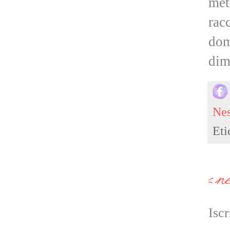
met
rac
dom
dim
Ne
Eti
Iscr