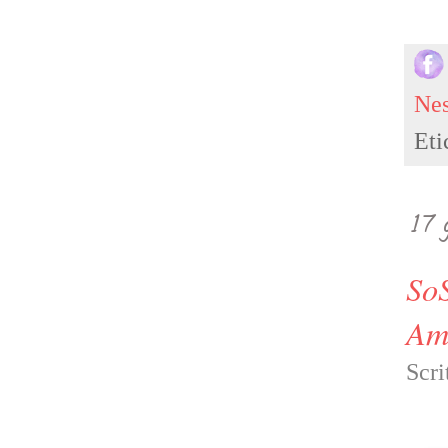
Ne
Eti
17 
SoS
Ami
Scri