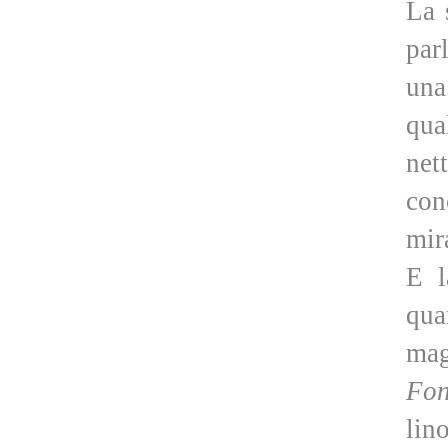
La 
par
una
qua
net
con
mir
E l
qua
mag
Fon
lin