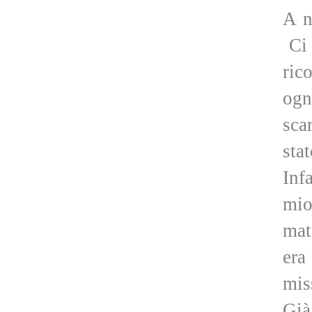
A n
Ci 
ric
ogn
sca
sta
Inf
mio
mat
era
mis
Già