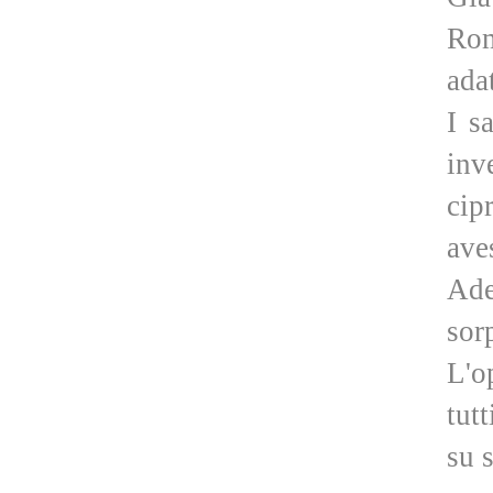
Rom
adat
I s
inv
cip
ave
Ade
sor
L'o
tut
su 