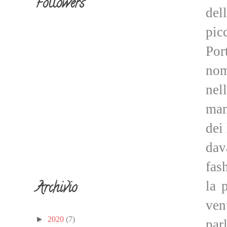
Followers
del
pic
Por
nom
nel
mam
dei 
dav
fas
la 
Archivio
ven
►
2020
(7)
par