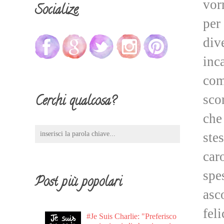
vor
Socialize
per
div
inc
com
sco
Cerchi qualcosa?
che
ste
car
spe
Post più popolari
asc
fel
#Je Suis Charlie: "Preferisco