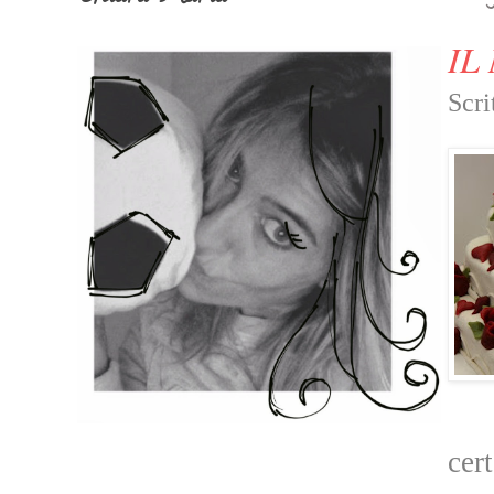
IL
Scri
cer