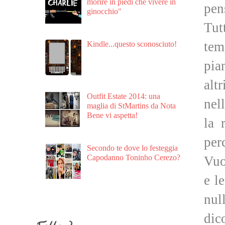
morire in piedi che vivere in
pen
ginocchio"
Tut
te
Kindle...questo sconosciuto!
pia
alt
Outfit Estate 2014: una
nel
maglia di StMartins da Nota
Bene vi aspetta!
la 
per
Secondo te dove lo festeggia
Capodanno Toninho Cerezo?
Vuo
e l
nul
dic