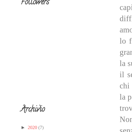
Followers
cap
dif
amo
lo 
gra
la s
il 
chi
la 
tro
Archivio
Non
►
2020
(7)
sen