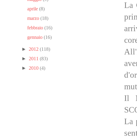
La 
aprile
(8)
pri
marzo
(18)
arr
febbraio
(16)
gennaio
(16)
cor
►
2012
(118)
All
►
2011
(83)
ave
►
2010
(4)
d'o
mut
Il
SC
La 
sen