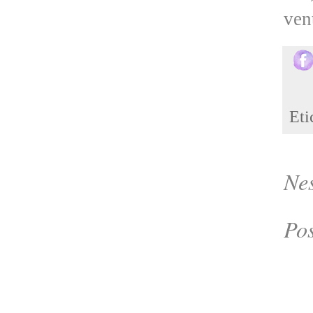
ven
Eti
Ne
Po