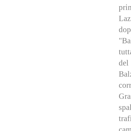
pri
Laz
dop
"Ba
tut
del
Bal
cor
Gra
spa
tra
cam