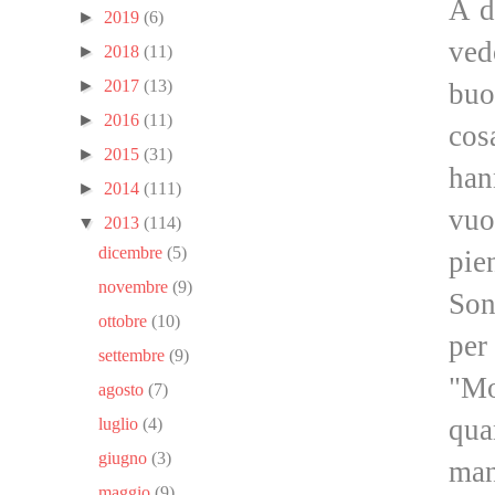
A d
►
2019
(6)
ved
►
2018
(11)
►
2017
(13)
buo
►
2016
(11)
cos
►
2015
(31)
han
►
2014
(111)
vuo
▼
2013
(114)
dicembre
(5)
pie
novembre
(9)
Son
ottobre
(10)
per 
settembre
(9)
"Mo
agosto
(7)
qua
luglio
(4)
giugno
(3)
man
maggio
(9)