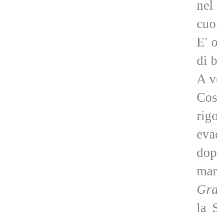
nel
cuo
E' 
di 
A v
Cos
rig
eva
dop
mar
Gra
la 