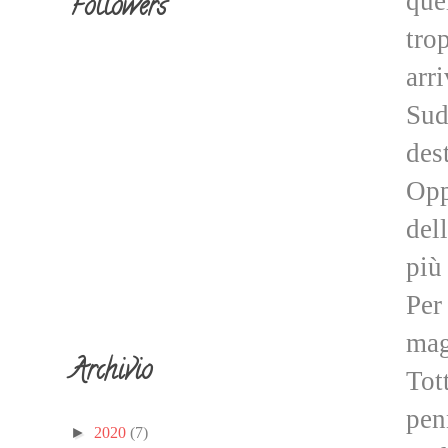
que
Followers
tro
arr
Sud
des
Opp
del
più
Per
ma
Archivio
Tot
pen
►
2020
(7)