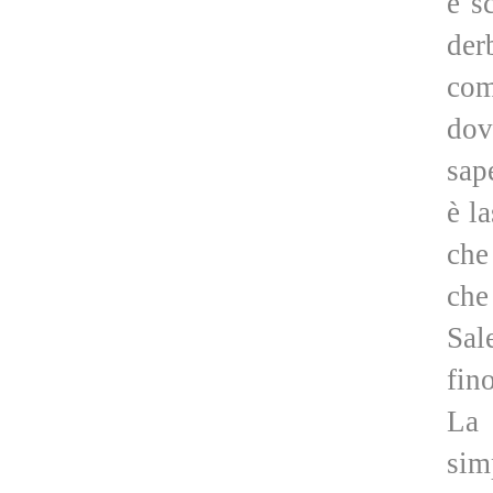
è s
der
com
dov
sap
è l
che
che
Sal
fin
La 
sim