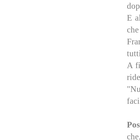
dop
E a
che
Fra
tutt
A f
rid
"Nu
fac
Pos
che