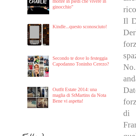
morire in piedi che vivere in
ginocchio"
ric
Il 
Kindle...questo sconosciuto!
Der
for
spa
Secondo te dove lo festeggia
Capodanno Toninho Cerezo?
No.
and
Dat
Outfit Estate 2014: una
maglia di StMartins da Nota
for
Bene vi aspetta!
di 
Fra