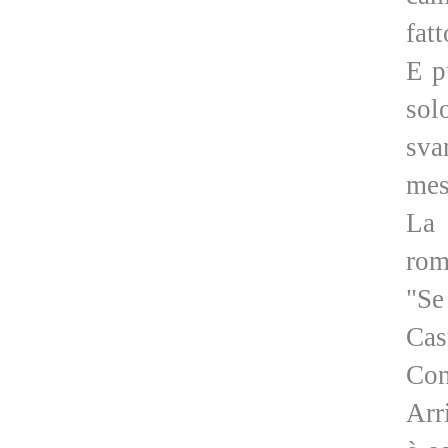
fat
E p
sol
sva
mes
La 
rom
"Se
Cas
Con
Arr