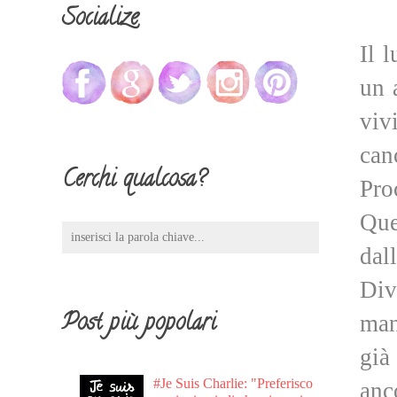
Socialize
Il 
un 
viv
can
Cerchi qualcosa?
Pro
Que
dal
Div
Post più popolari
man
già
#Je Suis Charlie: "Preferisco
anc