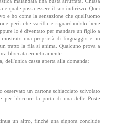
lastica malandata una busta arruffata. Chissà
a e quale possa essere il suo indirizzo. Quei
ovo e ho come la sensazione che quell'uomo
ione però che vacilla e riguardandolo bene
oppure lo è diventato per mandare un figlio a
 mostrato una proprietà di linguaggio e un
 un tratto la fila si anima. Qualcuno prova a
embra bloccata ermeticamente.
ra, dell'unica cassa aperta alla domanda:
mo osservato un cartone schiacciato scivolato
e per bloccare la porta di una delle Poste
inua un altro, finché una signora conclude