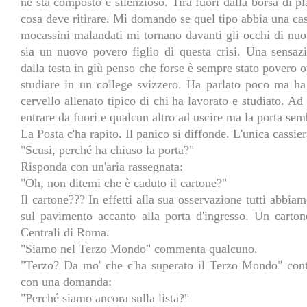
ne sta composto e silenzioso. Tira fuori dalla borsa di p
cosa deve ritirare. Mi domando se quel tipo abbia una cas
mocassini malandati mi tornano davanti gli occhi di nu
sia un nuovo povero figlio di questa crisi. Una sensaz
dalla testa in giù penso che forse è sempre stato povero 
studiare in un college svizzero. Ha parlato poco ma ha
cervello allenato tipico di chi ha lavorato e studiato. Ad
entrare da fuori e qualcun altro ad uscire ma la porta s
La Posta c'ha rapito. Il panico si diffonde. L'unica cassie
"Scusi, perché ha chiuso la porta?"
Risponda con un'aria rassegnata:
"Oh, non ditemi che è caduto il cartone?"
Il cartone??? In effetti alla sua osservazione tutti abbia
sul pavimento accanto alla porta d'ingresso. Un carton
Centrali di Roma.
"Siamo nel Terzo Mondo" commenta qualcuno.
"Terzo? Da mo' che c'ha superato il Terzo Mondo" cont
con una domanda:
"Perché siamo ancora sulla lista?"