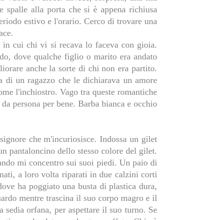
 spalle alla porta che si è appena richiusa
riodo estivo e l'orario. Cerco di trovare una
pace.
in cui chi vi si recava lo faceva con gioia.
ndo, dove qualche figlio o marito era andato
liorare anche la sorte di chi non era partito.
ra di un ragazzo che le dichiarava un amore
ome l'inchiostro. Vago tra queste romantiche
so da persona per bene. Barba bianca e occhio
signore che m'incuriosisce. Indossa un gilet
un pantaloncino dello stesso colore del gilet.
ando mi concentro sui suoi piedi. Un paio di
ti, a loro volta riparati in due calzini corti
 dove ha poggiato una busta di plastica dura,
uardo mentre trascina il suo corpo magro e il
a sedia orfana, per aspettare il suo turno. Se