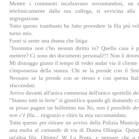
Mentre i commenti incalzavano sovrastandosi, un a
telefonicamente dalla sua collega, si avvicina all
segregazione.
Tutto questo trambusto ha fatto procedere la fila più ve
turno mio.
Fuori si sente una donna che litiga:
"Insomma non c'ho nessun diritto io? Quella casa è
mettere? Ci sono dei documenti personali!!! Non li dovet
Mi distraggo giusto il tempo di veder andar via il client
s'impossessa della stanza. Chi se la prende con il Sis
Nessuno se la prende con se stesso e con questa Italia
sfaccendati.
Arrivo davanti all'unica commessa dell'unico sportello de
"Stanno tutti in ferie" si giustifica quando gli domando 
se posso pagare un bollettino ma
No, non è possibile dev
non c'è fila...
ringrazio e ritiro la mia raccomandata.
Tutta questo per ritirare un avviso della Polizia Municip
una multa al comando di via di Donna Olimpia. Quindi
un'altra fila. Ottimo! W La Posta...e pensare che a 