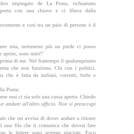
ltro impiegato de La Posta, richiamato
a porta con una chiave e ci libera dalla
locemente e così tra un paio di persone è il
 pure mia, nemmeno più un piede ci posso
e aprire, sono miei!"
e prima di me. Nel frattempo il qualunquismo
tema che non funziona. Chi con i politici.
 che è fatta da italiani, corrotti, furbi e
lla Posta:
come mai ci sia solo una cassa aperta. Chiedo
e andare all'altro ufficio. Non si preoccupi
ale che mi avvisa di dover andare a ritirare
 una fila che ti comunica che dovrai fare
me le lettere sono sempre piaciute. Esco