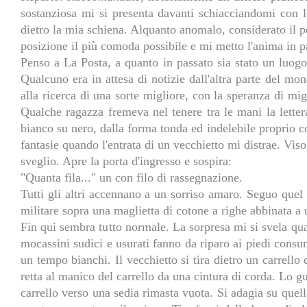
sostanziosa mi si presenta davanti schiacciandomi con le
dietro la mia schiena. Alquanto anomalo, considerato il pe
posizione il più comoda possibile e mi metto l'anima in 
Penso a La Posta, a quanto in passato sia stato un luogo 
Qualcuno era in attesa di notizie dall'altra parte del mo
alla ricerca di una sorte migliore, con la speranza di mig
Qualche ragazza fremeva nel tenere tra le mani la lette
bianco su nero, dalla forma tonda ed indelebile proprio c
fantasie quando l'entrata di un vecchietto mi distrae. Vi
sveglio. Apre la porta d'ingresso e sospira:
"Quanta fila..." un con filo di rassegnazione.
Tutti gli altri accennano a un sorriso amaro. Seguo quel 
militare sopra una maglietta di cotone a righe abbinata a 
Fin qui sembra tutto normale. La sorpresa mi si svela qu
mocassini sudici e usurati fanno da riparo ai piedi consuma
un tempo bianchi. Il vecchietto si tira dietro un carrello
retta al manico del carrello da una cintura di corda. Lo g
carrello verso una sedia rimasta vuota. Si adagia su quell